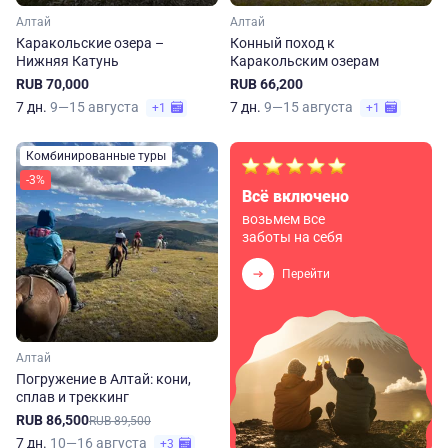
Алтай
Алтай
Каракольские озера –
Конный поход к
Нижняя Катунь
Каракольским озерам
RUB 70,000
RUB 66,200
7 дн.
9—15 августа
7 дн.
9—15 августа
+1
+1
Комбинированные туры
-3%
Всё включено
возьмем все
заботы на себя
Перейти
Алтай
Погружение в Алтай: кони,
сплав и треккинг
RUB 86,500
RUB 89,500
7 дн.
10—16 августа
+3