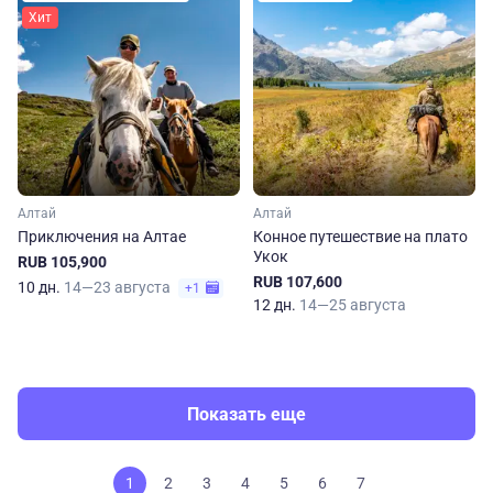
Хит
Алтай
Алтай
Приключения на Алтае
Конное путешествие на плато
Укок
RUB 105,900
RUB 107,600
10 дн.
14—23 августа
+1
12 дн.
14—25 августа
Показать еще
1
2
3
4
5
6
7