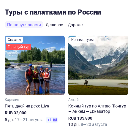
Туры с палатками по России
По популярности
Дешевле
Дороже
Сплавы
Конные туры
Горящий тур
Карелия
Алтай
Пять дней на реке Шуя
Конный тур по Алтаю: Тюнгур
— Аккем — Джазатор
RUB 32,000
RUB 135,800
5 дн.
17—21 августа
+1
13 дн.
8—20 августа