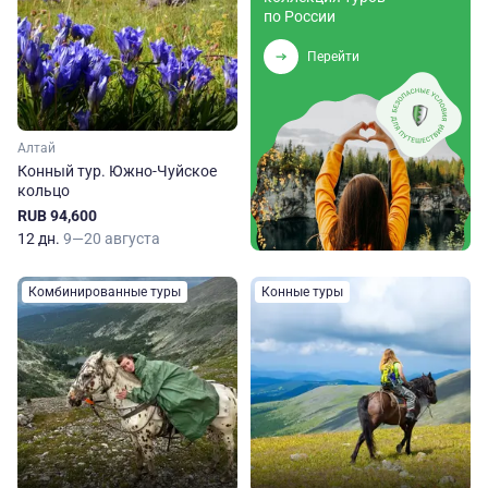
по России
Перейти
Алтай
Конный тур. Южно-Чуйское
кольцо
RUB 94,600
12 дн.
9—20 августа
Комбинированные туры
Конные туры