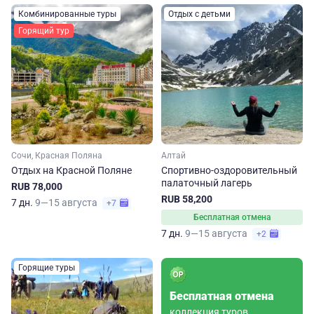
Комбинированные туры
Отдых с детьми
Горящий тур
Сочи, Красная Поляна
Алтай
Отдых на Красной Поляне
Спортивно-оздоровительный
палаточный лагерь
RUB 78,000
RUB 58,200
7 дн.
9—15 августа
+7
Бесплатная отмена
7 дн.
9—15 августа
+2
Горящие туры
Бесплатная отмена
коллекция туров