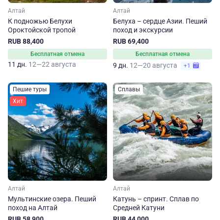
Алтай
Алтай
К подножью Белухи
Белуха – сердце Азии. Пеший
Ороктойской тропой
поход и экскурсии
RUB 88,400
RUB 69,400
Бесплатная отмена
Бесплатная отмена
11 дн.
12—22 августа
9 дн.
12—20 августа
+1
Пешие туры
Сплавы
Хит
Алтай
Алтай
Мультинские озера. Пеший
Катунь – спринт. Сплав по
поход на Алтай
Средней Катуни
RUB 58,900
RUB 44,000