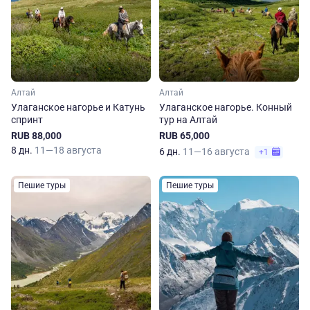
Алтай
Алтай
Улаганское нагорье и Катунь
Улаганское нагорье. Конный
спринт
тур на Алтай
RUB 88,000
RUB 65,000
8 дн.
11—18 августа
6 дн.
11—16 августа
+1
Пешие туры
Пешие туры