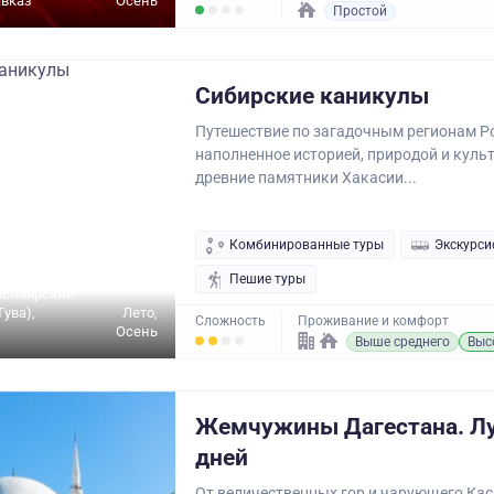
авказ
Осень
Простой
Сибирские каникулы
Путешествие по загадочным регионам Р
наполненное историей, природой и культ
древние памятники Хакасии...
Комбинированные туры
Экскурси
Пешие туры
асноярский
Тува),
Лето,
Сложность
Проживание и комфорт
Осень
Выше среднего
Выс
Жемчужины Дагестана. Лу
дней
От величественных гор и чарующего Кас