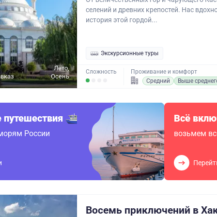
селений и древних крепостей. Нас вдохн
история этой гордой...
Экскурсионные туры
Лето,
Сложность
Проживание и комфорт
авказ
Осень
Средний
Выше среднег
 путешествия
Всё вклю
 морям России
возьмем вс
и
Перейт
Восемь приключений в Ха