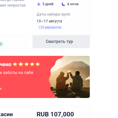
5 дней
4 ночи
овит непростая
Даты набора групп
13—17 августа
+15 вариантов
Смотреть тур
о
чено
е заботы на себя
и
RUB 107,000
касии