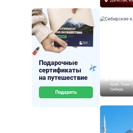
Дагестан, К
Подарочные
сертификаты
на путешествие
Хакасия, Кр
край, Тыва (
Сибирь
Подарить