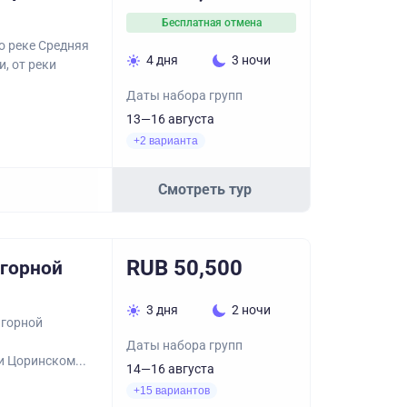
Бесплатная отмена
о реке Средняя
4 дня
3 ночи
, от реки
Даты набора групп
13—16 августа
+2 варианта
Смотреть тур
RUB 50,500
 горной
3 дня
2 ночи
 горной
Даты набора групп
 Цоринском...
14—16 августа
+15 вариантов