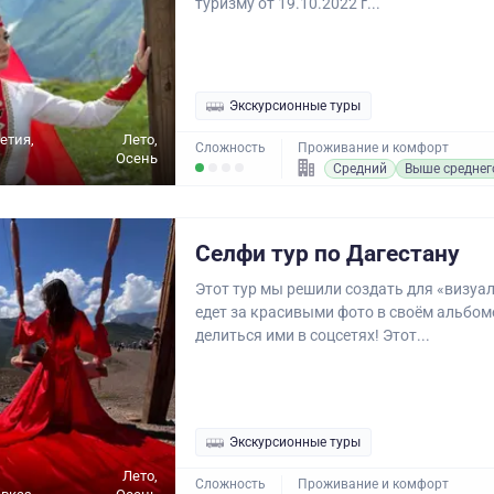
туризму от 19.10.2022 г...
Экскурсионные туры
етия,
Лето,
Сложность
Проживание и комфорт
Осень
Средний
Выше среднег
Селфи тур по Дагестану
Этот тур мы решили создать для «визуало
едет за красивыми фото в своём альбоме
делиться ими в соцсетях! Этот...
Экскурсионные туры
Лето,
Сложность
Проживание и комфорт