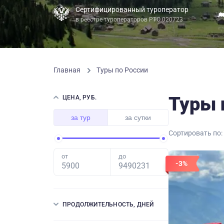
Сертифицированный туроператор
в реестре туроператоров РТО 020723
Главная
Туры по России
Туры 
ЦЕНА, РУБ.
за тур
за сутки
Сортировать по:
от
до
-3%
ПРОДОЛЖИТЕЛЬНОСТЬ, ДНЕЙ