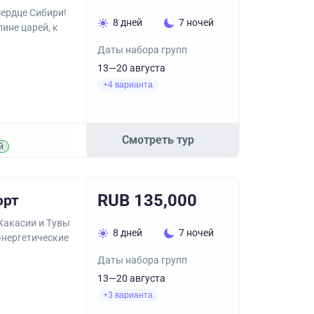
сердце Сибири!
8 дней
7 ночей
ине царей, к
Даты набора групп
13—20 августа
+4 варианта
Смотреть тур
й
RUB 135,000
орт
 Хакасии и Тувы
8 дней
7 ночей
энергетические
Даты набора групп
13—20 августа
+3 варианта