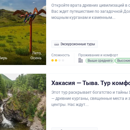
Откройте врата древних цивилизаций в 
Вас ждет путешествие по загадочной Дол
мощным курганам и каменным...
Экскурсионные туры
Лето,
Сложность
Проживание и комфорт
бирь
Осень
Выше среднего
Высоки
Хакасия — Тыва. Тур комф
Этот тур раскрывает богатство и тайны
— древние курганы, священные места и 
центры. Нас ждут...