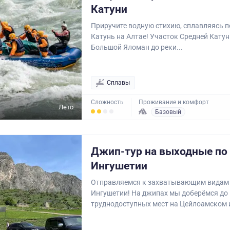
Катуни
Приручите водную стихию, сплавляясь п
Катунь на Алтае! Участок Средней Катуни
Большой Яломан до реки...
Сплавы
Сложность
Проживание и комфорт
Лето
Базовый
Джип-тур на выходные по
Ингушетии
Отправляемся к захватывающим видам
Ингушетии! На джипах мы доберёмся до
труднодоступных мест на Цейлоамском и