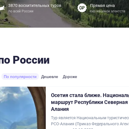
3870 восхитительных туров
Прямая цена
по всей России
без наценок агентств
по России
По популярности
Дешевле
Дороже
Осетия стала ближе. Национал
маршрут Республики Северная 
Алания
Тур является Национальным туристиче
РСО-Алания (Приказ Федерального Аген