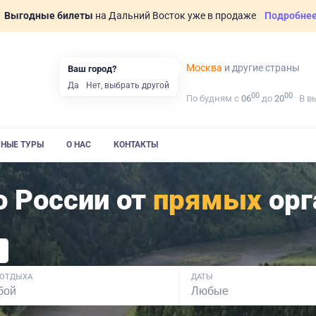
Выгодные билеты
на Дальний Восток уже в продаже
Подробне
Москва
и другие страны
Ваш город?
Да
Нет, выбрать другой
00
00
По будням с
06
до
20
В в
ВНЫЕ ТУРЫ
О НАС
КОНТАКТЫ
 России от
прямых
орг
 ОТДЫХА
ДАТЫ