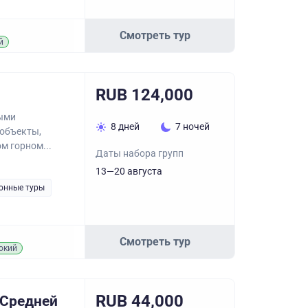
Смотреть тур
й
RUB 124,000
ными
8 дней
7 ночей
объекты,
м горном...
Даты набора групп
13—20 августа
онные туры
Смотреть тур
окий
RUB 44,000
 Средней