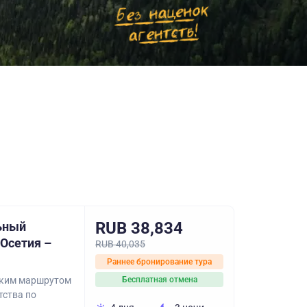
RUB 38,834
ьный
Осетия –
RUB 40,035
Раннее бронирование тура
ским маршрутом
Бесплатная отмена
тства по