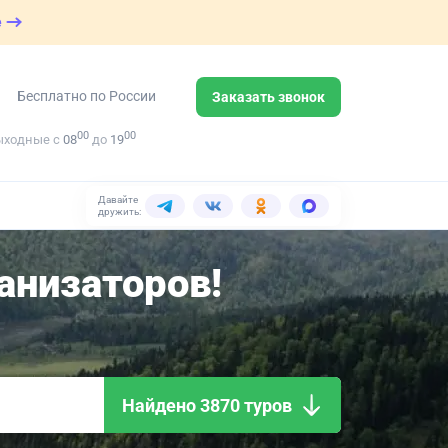
е
Бесплатно по России
Заказать звонок
00
00
ыходные с
08
до
19
Давайте
дружить:
анизаторов!
Найдено 3870 туров