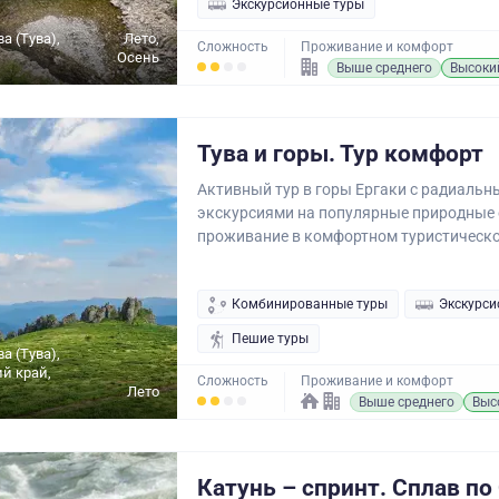
Экскурсионные туры
а (Тува),
Лето,
Сложность
Проживание и комфорт
Осень
Выше среднего
Высоки
Тува и горы. Тур комфорт
Активный тур в горы Ергаки с радиаль
экскурсиями на популярные природные 
проживание в комфортном туристическо
Комбинированные туры
Экскурси
Пешие туры
а (Тува),
й край,
Сложность
Проживание и комфорт
Лето
Выше среднего
Выс
Катунь – спринт. Сплав по