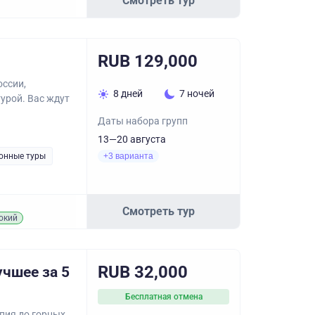
Смотреть тур
RUB 129,000
оссии,
8 дней
7 ночей
урой. Вас ждут
Даты набора групп
13—20 августа
онные туры
+3 варианта
Смотреть тур
окий
RUB 32,000
чшее за 5
Бесплатная отмена
пия до горных