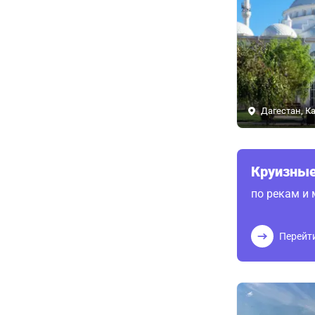
Дагестан, К
Круизные
по рекам и
Перейт