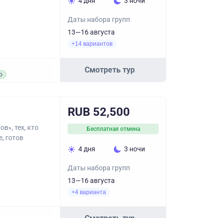
4 дня
3 ночи
Даты набора групп
13—16 августа
+14 вариантов
Смотреть тур
о
RUB 52,500
в», тех, кто
Бесплатная отмена
, готов
4 дня
3 ночи
Даты набора групп
13—16 августа
+4 варианта