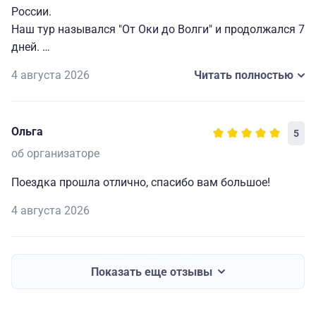
России.
Наш тур назывался "От Оки до Волги" и продолжался 7
дней.
4 августа 2026
Читать полностью
Хочу выразить благодарность организаторам и всей
компании, потому что мне всё очень понравилось.
У нас был прекрасный гид Евгения, которая не только
Ольга
5
интересно и эмоционально рассказывала обо всём,
что встречалось по пути, но и проявляла заботу о
об организаторе
каждом туристе.
Поездка прошла отлично, спасибо вам большое!
Отличное размещение в гостиницах с прекрасным
4 августа 2026
обслуживанием, внимательным персоналом и вкусной
едой.
Отдельно хочется отметить интересные экскурсии и
Показать еще отзывы
экскурсоводов, которых хотелось слушать.
Это путешествие надолго останется в памяти.