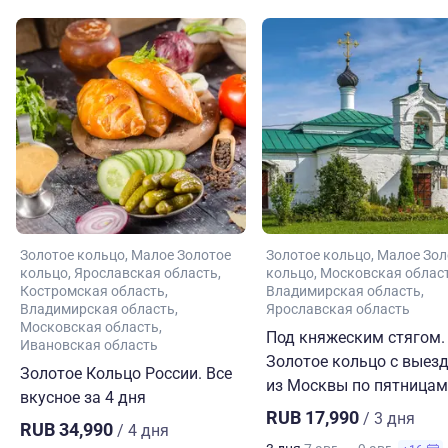
Золотое кольцо
Малое Золотое
Золотое кольцо
Малое Зол
кольцо
Ярославская область
кольцо
Московская облас
Костромская область
Владимирская область
Владимирская область
Ярославская область
Московская область
Под княжеским стягом.
Ивановская область
Золотое кольцо с выез
Золотое Кольцо России. Все
из Москвы по пятницам
вкусное за 4 дня
RUB 17,990
/ 3 дня
RUB 34,990
/ 4 дня