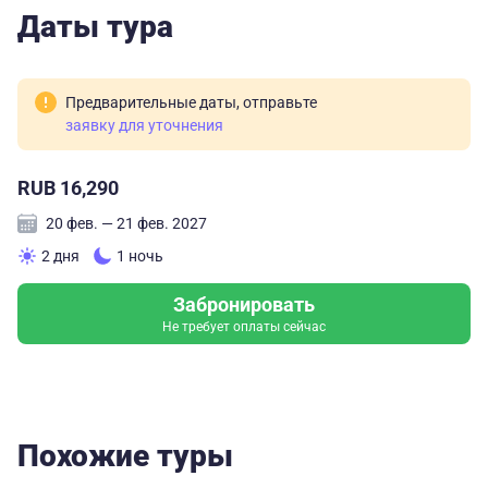
Даты тура
Рекомендую от души.
Предварительные даты, отправьте
заявку для уточнения
RUB 16,290
20 фев. — 21 фев. 2027
2 дня
1 ночь
Забронировать
Не требует оплаты сейчас
Похожие туры