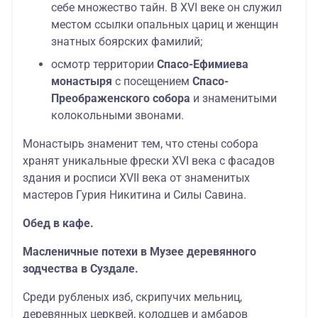
себе множество тайн. В XVI веке он служил
местом ссылки опальных цариц и женщин
знатных боярских фамилий;
осмотр территории
Спасо-Ефимиева
монастыря
с посещением
Спасо-
Преображенского собора
и знаменитыми
колокольными звонами.
Монастырь знаменит тем, что стены собора
хранят уникальные фрески XVI века с фасадов
здания и росписи XVII века от знаменитых
мастеров Гурия Никитина и Силы Савина.
Обед в кафе.
Масленичные потехи в Музее деревянного
зодчества в Суздале.
Среди рубленых изб, скрипучих мельниц,
деревянных церквей, колодцев и амбаров