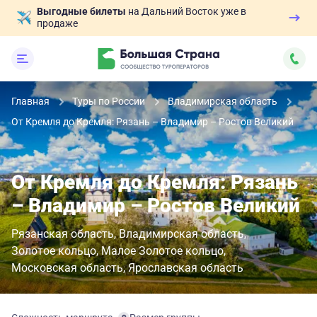
Выгодные билеты
на Дальний Восток уже в
продаже
Главная
Туры по России
Владимирская область
От Кремля до Кремля: Рязань – Владимир – Ростов Великий
От Кремля до Кремля: Рязань
– Владимир – Ростов Великий
Рязанская область
Владимирская область
Золотое кольцо
Малое Золотое кольцо
Московская область
Ярославская область