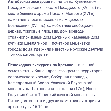
Автобусная экскурсия
начнется на Купеческом
Посаде – церковь Николы Посадского (XVIII в.) на
месте бывшего храма Николы Мокрого (XVI в),
памятник эпохи классицизма – церковь
Вознесения (XVIII в.), самобытные слободские
церкви, торговые площади, дом воеводы,
странноприимный дом Щукиных, каменный дом
купчихи Шевлягиной – почетной меценатки
города; дома, где жили известные русские деятели
–коломенский Арбат.
Пешеходная экскурсия по Кремлю
– внешний
осмотр стен и башен древнего кремля, территория
коломенского кремля, Соборная площадь,
Кафедральный Собор, Успенский Брусенский
монастырь, Шатровая колокольня (17в.), Ново-
Голутвин Свято-Троицкий женский монастырь,
Пятницкие ворота и другие памятники истории и
архитектуры 16-19 вв.