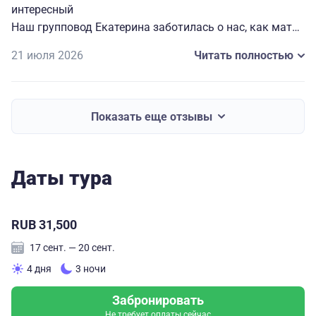
интересный
Наш групповод Екатерина заботилась о нас, как мать
о детишках. Ни каких забот и проблем.
21 июля 2026
Читать полностью
Города, которые посмотрели - это наш русский рай
(чистота, тишина, уют). Были в некоторых из них
давно, сейчас это небо и земля.
Спасибо!
Показать еще отзывы
Даты тура
RUB 31,500
17 сент. — 20 сент.
4 дня
3 ночи
Забронировать
Не требует оплаты сейчас