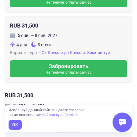
Не требует оплаты сейчас
RUB 31,500
5 янв. — 8 янв. 2027
4 дня
3 ночи
Вариант тура –
От Кремля до Кремля. Зимний тур
Забронировать
Не требует оплаты сейчас
RUB 31,500
20 авг. — 23 авг.
Используя данный сайт, вы даете согласие
4 дня
3 ночи
на использование
файлов куки (cookie)
OK
Нет мест