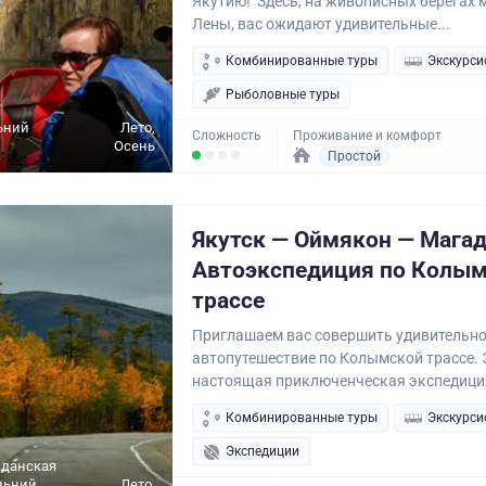
Якутию! Здесь, на живописных берегах 
Лены, вас ожидают удивительные...
Комбинированные туры
Экскурси
Рыболовные туры
ьний
Лето,
Сложность
Проживание и комфорт
Осень
Простой
Якутск — Оймякон — Магад
Автоэкспедиция по Колы
трассе
Приглашаем вас совершить удивительн
автопутешествие по Колымской трассе. 
настоящая приключенческая экспедиция,
Комбинированные туры
Экскурси
Экспедиции
аданская
льний
Лето,