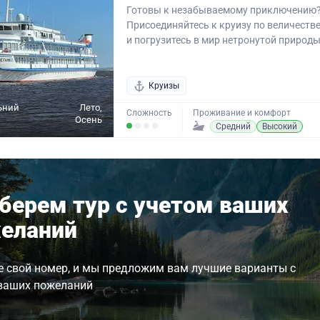
Готовы к незабываемому приключению
Присоединяйтесь к круизу по величеств
и погрузитесь в мир нетронутой природы.
Круизы
ьний
Лето,
Сложность
Проживание и комфорт
Осень
Средний
Высокий
берем тур с учетом ваших
еланий
е свой номер, и мы предложим вам лучшие варианты с
ваших пожеланий