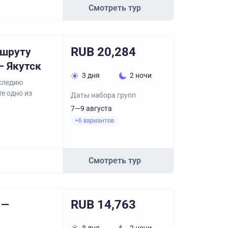
Смотреть тур
RUB 20,284
ршруту
— Якутск
3 дня
2 ночи
следию
е одно из
Даты набора групп
7—9 августа
+6 вариантов
Смотреть тур
RUB 14,763
 —