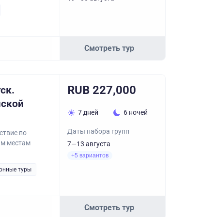
Смотреть тур
RUB 227,000
ск.
мской
7 дней
6 ночей
Даты набора групп
ствие по
ым местам
7—13 августа
+5 вариантов
онные туры
Смотреть тур