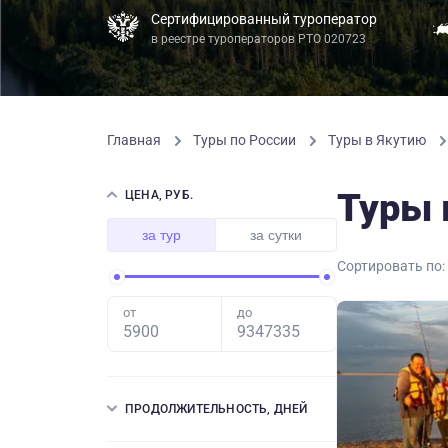
Сертифицированный туроператор
в реестре туроператоров РТО 020723
Главная
Туры по России
Туры в Якутию
Туры 
ЦЕНА, РУБ.
за тур
за сутки
Сортировать по:
от
до
ПРОДОЛЖИТЕЛЬНОСТЬ, ДНЕЙ