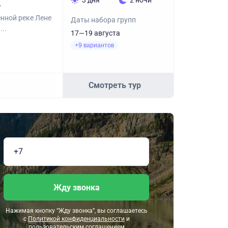
3 дня
2 ночи
?
енной реке Лене
Даты набора групп
..
17—19 августа
+9 вариантов
Смотреть тур
Жду звонка
Нажимая кнопку “Жду звонка”, вы соглашаетесь
с
Политикой конфиденциальности
и
пользовательским соглашением