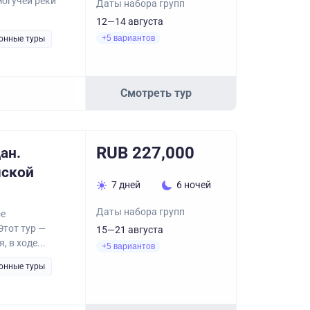
могучей реки
Даты набора групп
12—14 августа
+5 вариантов
онные туры
Смотреть тур
RUB 227,000
ан.
мской
7 дней
6 ночей
Даты набора групп
ое
Этот тур —
15—21 августа
 в ходе...
+5 вариантов
онные туры