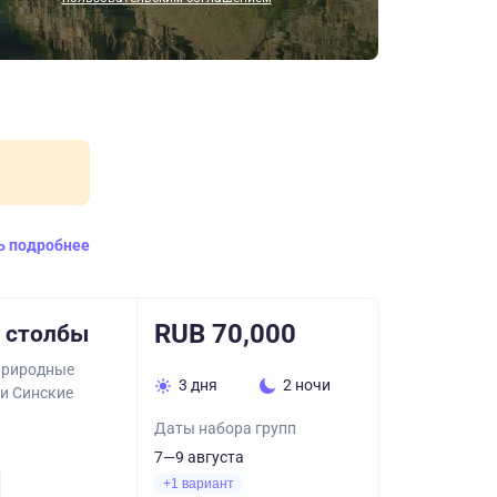
ь подробнее
RUB 70,000
е столбы
 природные
3 дня
2 ночи
и Синские
Даты набора групп
7—9 августа
+1 вариант