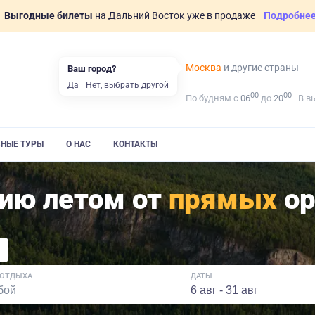
Выгодные билеты
на Дальний Восток уже в продаже
Подробне
Москва
и другие страны
Ваш город?
Да
Нет, выбрать другой
00
00
По будням с
06
до
20
В в
ВНЫЕ ТУРЫ
О НАС
КОНТАКТЫ
тию летом от
прямых
ор
 ОТДЫХА
ДАТЫ