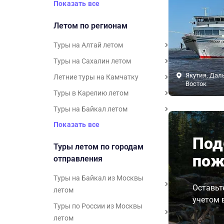
Показать все
Летом по регионам
Туры на Алтай летом
Туры на Сахалин летом
Якутия, Дал
Летние туры на Камчатку
Восток
Туры в Карелию летом
Туры на Байкал летом
Показать все
Под
Туры летом по городам
пож
отправления
Туры на Байкал из Москвы
Оставьт
летом
учетом 
Туры по России из Москвы
летом