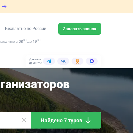
е
Бесплатно по России
Заказать звонок
00
00
ыходные с
08
до
19
Давайте
дружить:
ганизаторов
Найдено 7 туров