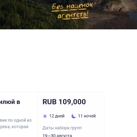
RUB 109,000
Вилюй в
12 дней
11 ночей
вие по одной из
река, которая
Даты набора групп
19—30 августа