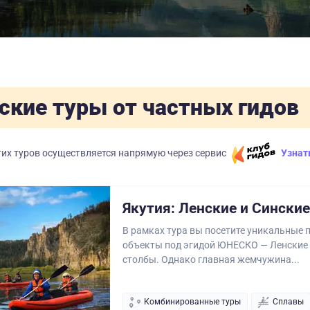
ские туры от частных гидов
их туров осуществляется напрямую через сервис
Узнат
Якутия: Ленские и Сински
В рамках тура вы посетите уникальные
объекты под эгидой ЮНЕСКО — Ленские 
столбы. Однако главная жемчужина...
Комбинированные туры
Сплавы