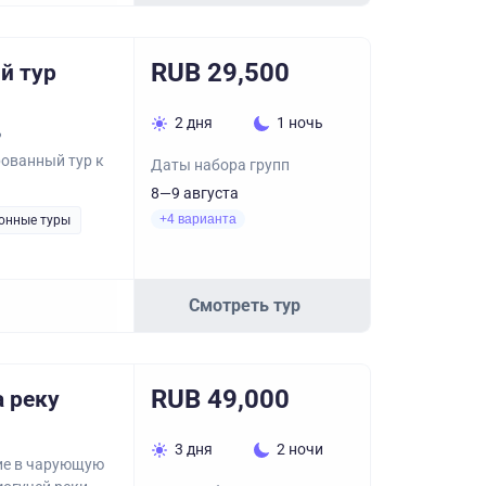
RUB 29,500
й тур
2 дня
1 ночь
?
ованный тур к
Даты набора групп
8—9 августа
+4 варианта
онные туры
Смотреть тур
RUB 49,000
а реку
3 дня
2 ночи
ие в чарующую