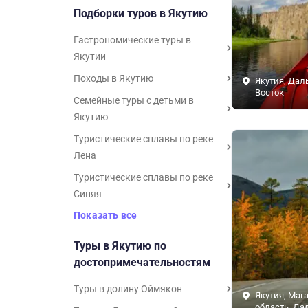
Подборки туров в Якутию
Гастрономические туры в
Якутии
Походы в Якутию
Якутия, Дал
Восток
Семейные туры с детьми в
Якутию
Туристические сплавы по реке
Лена
Туристические сплавы по реке
Синяя
Показать все
Туры в Якутию по
достопримечательностям
Туры в долину Оймякон
Якутия, Маг
область, Да