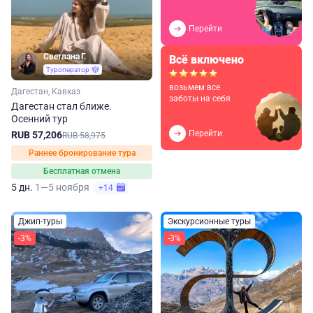
Перейти
Светлана Г.
Всё включено
Туроператор
возьмем все
Дагестан, Кавказ
заботы на себя
Дагестан стал ближе.
Осенний тур
Перейти
RUB 57,206
RUB 58,975
Раннее бронирование тура
Бесплатная отмена
5 дн.
1—5 ноября
+14
Джип-туры
Экскурсионные туры
-3%
-3%