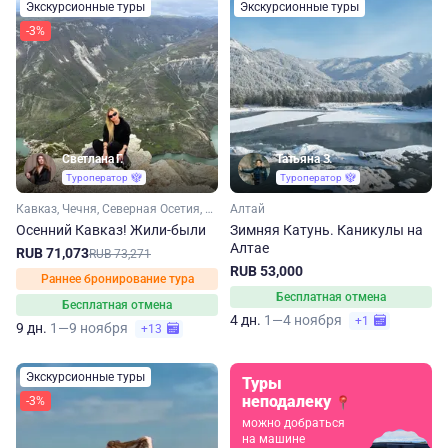
Экскурсионные туры
Экскурсионные туры
-3%
Светлана Г.
Татьяна З.
Туроператор
Туроператор
Кавказ, Чечня, Северная Осетия, Дагестан
Алтай
Осенний Кавказ! Жили-были
Зимняя Катунь. Каникулы на
Алтае
RUB 71,073
RUB 73,271
RUB 53,000
Раннее бронирование тура
Бесплатная отмена
Бесплатная отмена
4 дн.
1—4 ноября
+1
9 дн.
1—9 ноября
+13
Экскурсионные туры
Туры
неподалеку
-3%
можно добраться
на машине