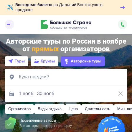
Выгодные билеты
на Дальний Восток уже в
продаже
Авторские туры по России в ноябре
от
прямых
организаторов
Туры
Круизы
Авторские туры
Организатор
Виды отдыха
Цена
Длительность
Мин. во
Проверенные авторы
Все авторы проходят проверку