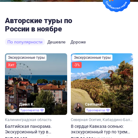
Авторские туры по
России в ноябре
По популярности
Дешевле
Дороже
Экскурсионные туры
Экскурсионные туры
Хит
-3%
Данил К.
Светлана Г.
Туроператор
Туроператор
Калининградская область
Северная Осетия, Кабардино-Балкария, Ингушетия, Кавказ
Балтийская панорама.
В сердце Кавказа осенью:
Экскурсионный тур в
экскурсионный тур по трем
Калининградскую область
республикам