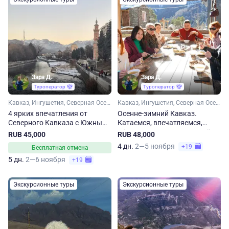
Зара Д.
Зара Д.
Туроператор
Туроператор
Кавказ, Ингушетия, Северная Осетия, Кабардино-Балкария, Чечня
Кавказ, Ингушетия, Северная Осетия, Чечня
4 ярких впечатления от
Осенне-зимний Кавказ.
Северного Кавказа с Южным
Катаемся, впечатляемся,
горячим сердцем. Осенне-
объедаемся! Сокращенный
RUB 45,000
RUB 48,000
зимний сокращенный тур
тур
4 дн.
2—5 ноября
+19
Бесплатная отмена
5 дн.
2—6 ноября
+19
Экскурсионные туры
Экскурсионные туры