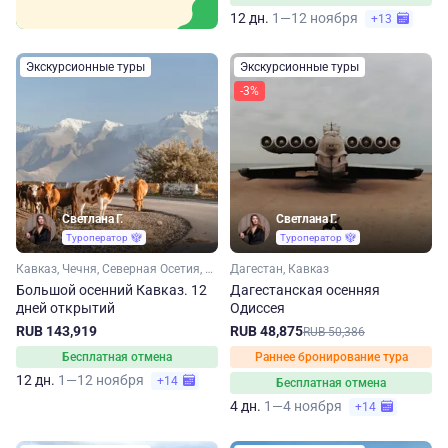
12 дн.
1—12 ноября
+13
Экскурсионные туры
Экскурсионные туры
-3%
Светлана Г.
Светлана Г.
Туроператор
Туроператор
Кавказ, Чечня, Северная Осетия, Кабардино-Балкария, Ингушетия, Дагестан
Дагестан, Кавказ
Большой осенний Кавказ. 12
Дагестанская осенняя
дней открытий
Одиссея
RUB 143,919
RUB 48,875
RUB 50,386
Бесплатная отмена
Раннее бронирование тура
12 дн.
1—12 ноября
+14
Бесплатная отмена
4 дн.
1—4 ноября
+14