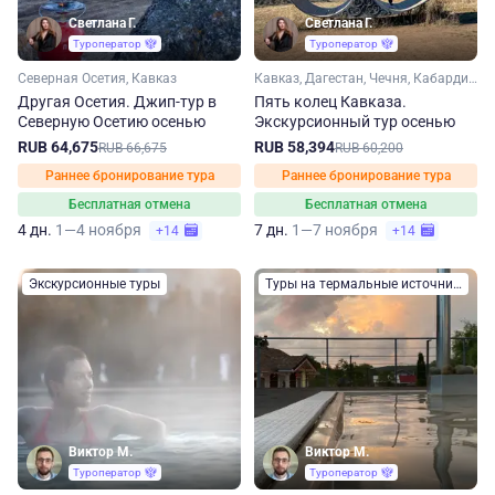
Светлана Г.
Светлана Г.
Туроператор
Туроператор
Северная Осетия, Кавказ
Кавказ, Дагестан, Чечня, Кабардино-Балкария, Северная Осетия, Ингушетия
Другая Осетия. Джип-тур в
Пять колец Кавказа.
Северную Осетию осенью
Экскурсионный тур осенью
RUB 64,675
RUB 58,394
RUB 66,675
RUB 60,200
Раннее бронирование тура
Раннее бронирование тура
Бесплатная отмена
Бесплатная отмена
4 дн.
1—4 ноября
7 дн.
1—7 ноября
+14
+14
Экскурсионные туры
Туры на термальные источники
Виктор М.
Виктор М.
Туроператор
Туроператор