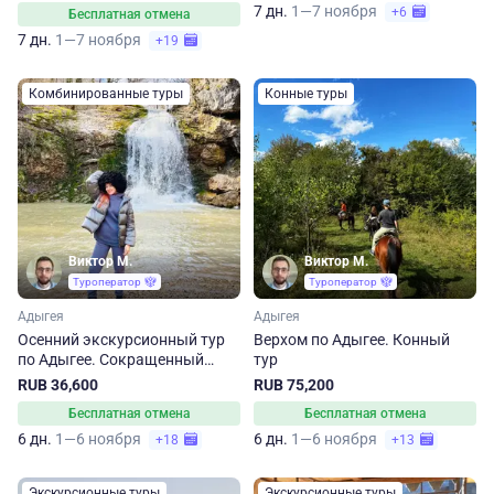
7 дн.
1—7 ноября
+6
Бесплатная отмена
7 дн.
1—7 ноября
+19
Комбинированные туры
Конные туры
Виктор М.
Виктор М.
Туроператор
Туроператор
Адыгея
Адыгея
Осенний экскурсионный тур
Верхом по Адыгее. Конный
по Адыгее. Сокращенный
тур
маршрут
RUB 36,600
RUB 75,200
Бесплатная отмена
Бесплатная отмена
6 дн.
1—6 ноября
6 дн.
1—6 ноября
+18
+13
Экскурсионные туры
Экскурсионные туры