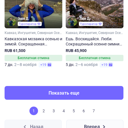
Зара Д.
Зара Д.
Туроператор
Туроператор
Кавказ, Ингушетия, Северная Осетия, Чечня, Дагестан, Кабардино-Балкария
Кавказ, Ингушетия, Северная Осетия, Чечня, Дагестан
Кавказская мозаика осенью и
Ешь. Восхищайся. Люби.
зимой. Сокращенная
Сокращенный осенне-зимний
программа
тур по Кавказу
RUB 61,500
RUB 45,900
Бесплатная отмена
Бесплатная отмена
7 дн.
2—8 ноября
5 дн.
2—6 ноября
+19
+19
Показать еще
1
2
3
4
5
6
7
Назад
Вперед