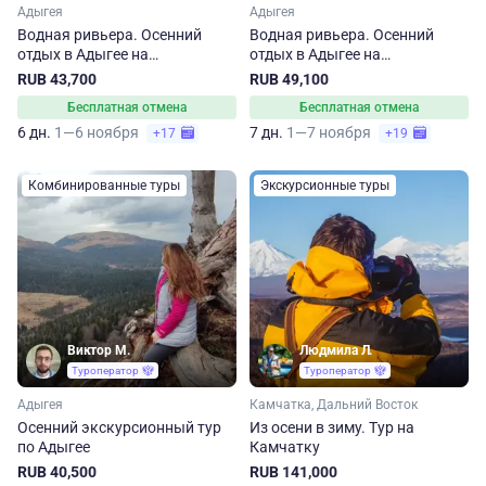
Адыгея
Адыгея
Водная ривьера. Осенний
Водная ривьера. Осенний
отдых в Адыгее на
отдых в Адыгее на
термальных источниках.
термальных источниках
RUB 43,700
RUB 49,100
Сокращенный маршрут
Бесплатная отмена
Бесплатная отмена
6 дн.
1—6 ноября
7 дн.
1—7 ноября
+17
+19
Комбинированные туры
Экскурсионные туры
Виктор М.
Людмила Л.
Туроператор
Туроператор
Адыгея
Камчатка, Дальний Восток
Осенний экскурсионный тур
Из осени в зиму. Тур на
по Адыгее
Камчатку
RUB 40,500
RUB 141,000