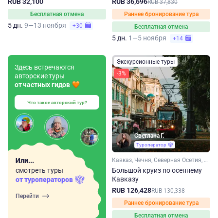
RUB 32,100
RUB 36,696
RUB 37,830
Бесплатная отмена
Раннее бронирование тура
5 дн.
9—13 ноября
+30
Бесплатная отмена
5 дн.
1—5 ноября
+14
Экскурсионные туры
Здесь встречаются
-3%
авторские туры
от частных гидов
Что такое авторский тур?
Светлана Г.
Туроператор
Или...
Кавказ, Чечня, Северная Осетия, Кабардино-Балкария, Ингушетия, Дагестан
смотреть туры
Большой круиз по осеннему
Кавказу
от туроператоров
RUB 126,428
RUB 130,338
Перейти
Раннее бронирование тура
Бесплатная отмена