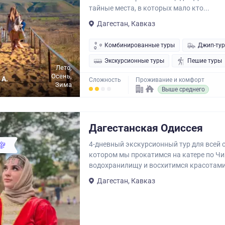
тайные места, в которых мало кто...
Дагестан, Кавказ
Комбинированные туры
Джип-ту
Экскурсионные туры
Пешие туры
Лето,
Осень,
 А.
Сложность
Проживание и комфорт
Зима
Выше среднего
Дагестанская Одиссея
4-дневный экскурсионный тур для всей с
котором мы прокатимся на катере по Ч
водохранилищу и восхитимся красотами.
Дагестан, Кавказ