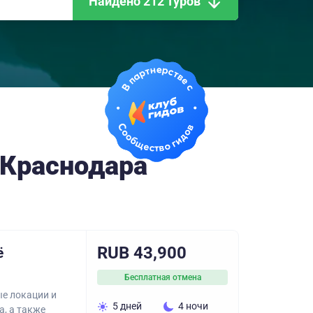
Найдено 212 туров
 Краснодара
RUB 43,900
ё
Бесплатная отмена
ые локации и
5 дней
4 ночи
, а также