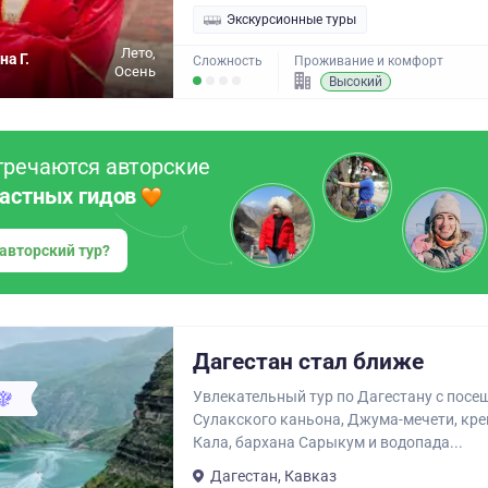
Экскурсионные туры
Лето,
на Г.
Сложность
Проживание и комфорт
Осень
Высокий
тречаются авторские
частных гидов
 авторский тур?
Дагестан стал ближе
Увлекательный тур по Дагестану с пос
Сулакского каньона, Джума-мечети, кр
Кала, бархана Сарыкум и водопада...
Дагестан, Кавказ