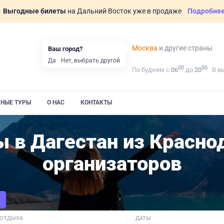
Выгодные билеты
на Дальний Восток уже в продаже
Подробне
Москва
и другие страны
Ваш город?
Да
Нет, выбрать другой
00
00
По будням с
06
до
20
В в
ВНЫЕ ТУРЫ
О НАС
КОНТАКТЫ
ы в Дагестан из Красно
организаторов
 ОТДЫХА
ДАТЫ