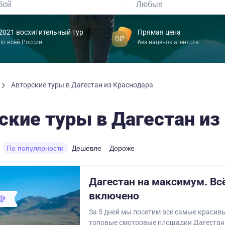
2021 восхитительный тур
Прямая цена
по всей России
без наценок агентств
Авторские туры в Дагестан из Краснодара
ские туры в Дагестан из
По популярности
Дешевле
Дороже
Дагестан на максимум. Вc
включено
За 5 дней мы посетим все самые красив
топовые смотровые площадки Дагестана