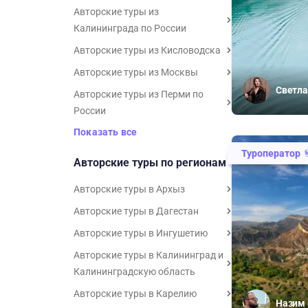
Авторские туры из
Калининграда по России
Авторские туры из Кисловодска
Авторские туры из Москвы
Светла
Авторские туры из Перми по
России
Показать все
Туроператор
Авторские туры по регионам
Авторские туры в Архыз
Авторские туры в Дагестан
Авторские туры в Ингушетию
Авторские туры в Калининград и
Калининградскую область
Авторские туры в Карелию
Назим 