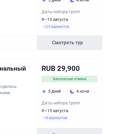
5 дней
4 ночи
Даты набора групп
9—13 августа
+14 вариантов
Смотреть тур
RUB 29,900
ональный
Бесплатная отмена
аходилась
5 дней
4 ночи
акими
Даты набора групп
9—13 августа
+9 вариантов