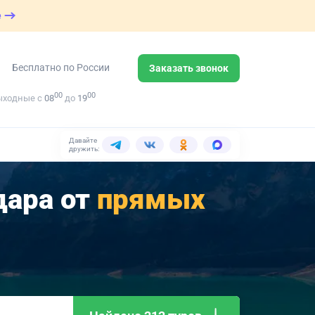
е
Бесплатно по России
Заказать звонок
00
00
ыходные с
08
до
19
Давайте
дружить:
дара от
прямых