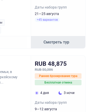
Даты набора групп
21—25 августа
+45 вариантов
ры
Смотреть тур
RUB 48,875
RUB 50,386
емьи, в
Раннее бронирование тура
иркейскому
..
Бесплатная отмена
4 дня
3 ночи
Даты набора групп
9—12 августа