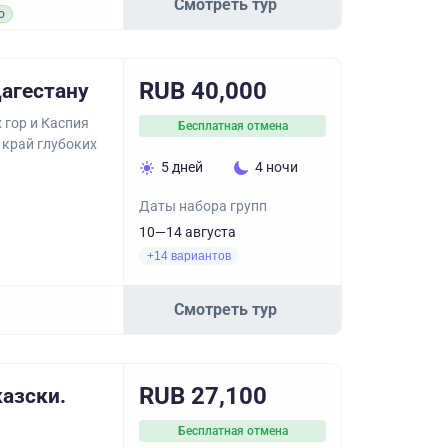
Смотреть тур
о
RUB 40,000
агестану
 гор и Каспия
Бесплатная отмена
 край глубоких
5 дней
4 ночи
Даты набора групп
10—14 августа
+14 вариантов
Смотреть тур
RUB 27,100
казски.
Бесплатная отмена