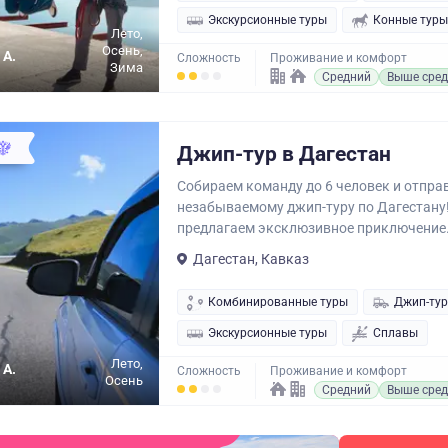
Экскурсионные туры
Конные туры
Лето,
Осень,
 А.
Сложность
Проживание и комфорт
Зима
Средний
Выше сред
Джип-тур в Дагестан
Собираем команду до 6 человек и отпра
незабываемому джип-туру по Дагестану
предлагаем эксклюзивное приключение.
Дагестан, Кавказ
Комбинированные туры
Джип-ту
Экскурсионные туры
Сплавы
Лето,
 А.
Сложность
Проживание и комфорт
Осень
Средний
Выше сред