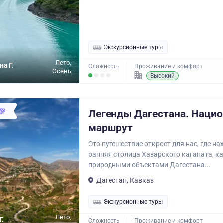
Экскурсионные туры
Лето,
на Г.
Сложность
Проживание и комфорт
Осень
Высокий
Легенды Дагестана. Наци
маршрут
Это путешествие откроет для нас, где н
ранняя столица Хазарского каганата, к
природными объектами Дагестана...
Дагестан, Кавказ
Экскурсионные туры
Лето,
Г.
Сложность
Проживание и комфорт