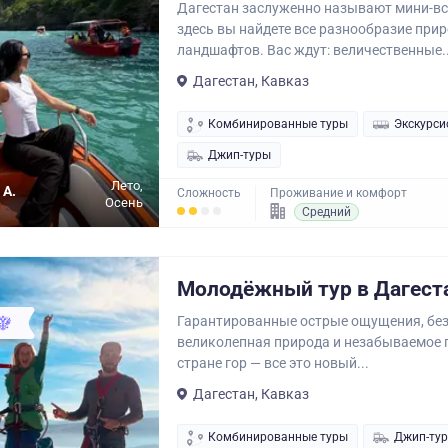
Дагестан заслуженно называют мини-вс
здесь вы найдете все разнообразие при
ландшафтов. Вас ждут: величественные..
Дагестан, Кавказ
Комбинированные туры
Экскурси
Джип-туры
Лето,
 А.
Сложность
Проживание и комфорт
Осень
Средний
Молодёжный тур в Дагест
Гарантированные острые ощущения, без
великолепная природа и незабываемое 
стране гор — все это новый...
Дагестан, Кавказ
Комбинированные туры
Джип-ту