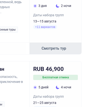
еленной, ведь
3 дня
2 ночи
родных
.
Даты набора групп
13—15 августа
+11 вариантов
онные туры
Смотреть тур
RUB 46,900
ан
опасность,
Бесплатная отмена
приключение в
5 дней
4 ночи
Даты набора групп
21—25 августа
ры