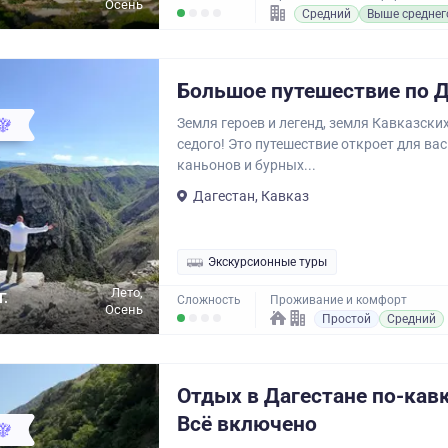
Осень
Средний
Выше среднег
Большое путешествие по Д
Земля героев и легенд, земля Кавказских
седого! Это путешествие откроет для вас
каньонов и бурных...
Дагестан, Кавказ
Экскурсионные туры
Лето,
Г.
Сложность
Проживание и комфорт
Осень
Простой
Средний
Отдых в Дагестане по-кав
Всё включено