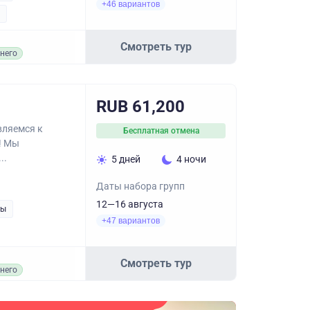
+46 вариантов
Смотреть тур
него
RUB 61,200
вляемся к
Бесплатная отмена
! Мы
..
5 дней
4 ночи
Даты набора групп
12—16 августа
ры
+47 вариантов
Смотреть тур
него