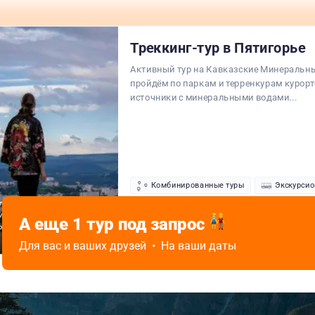
Треккинг-тур в Пятигорье
Активный тур на Кавказские Минеральн
пройдём по паркам и терренкурам курорт
источники с минеральными водами...
Комбинированные туры
Экскурсио
льский край,
Пешие туры
ие
Осень,
А еще 1 тур под запрос
ьные Воды,
Зима,
Сложность
Проживание и комфорт
Весна
Для вас и ваших друзей • На ваши даты
Средний