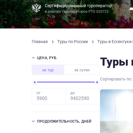
Сертифицированный туроператор
в реестре туроператоров РТО 020723
Главная
Туры по России
Туры в Ессентуки
Туры 
ЦЕНА, РУБ.
за тур
за сутки
Сортировать по:
от
до
ПРОДОЛЖИТЕЛЬНОСТЬ, ДНЕЙ