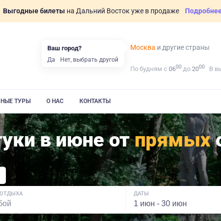
Выгодные билеты
на Дальний Восток уже в продаже
Подробне
Москва
и другие страны
Ваш город?
Да
Нет, выбрать другой
00
00
По будням с
06
до
20
В в
ВНЫЕ ТУРЫ
О НАС
КОНТАКТЫ
туки в июне от
прямых
 ОТДЫХА
ДАТЫ