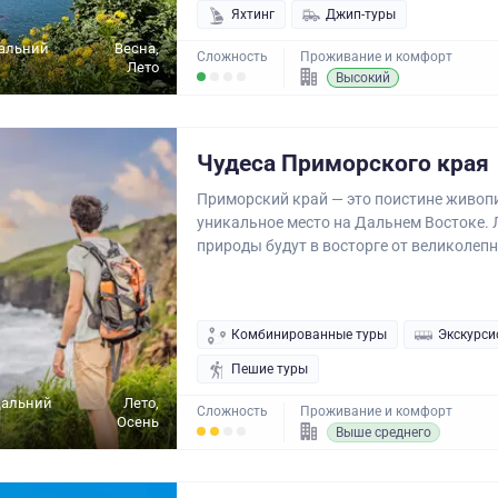
Яхтинг
Джип-туры
Дальний
Весна,
Сложность
Проживание и комфорт
Лето
Высокий
Чудеса Приморского края
Приморский край — это поистине живоп
уникальное место на Дальнем Востоке.
природы будут в восторге от великолепн
Комбинированные туры
Экскурси
Пешие туры
Дальний
Лето,
Сложность
Проживание и комфорт
Осень
Выше среднего