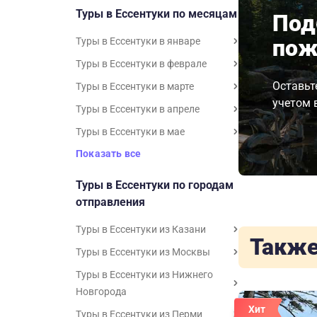
Туры в Ессентуки по месяцам
Под
пож
Туры в Ессентуки в январе
Туры в Ессентуки в феврале
Оставьт
Туры в Ессентуки в марте
учетом 
Туры в Ессентуки в апреле
Туры в Ессентуки в мае
Показать все
Туры в Ессентуки по городам
отправления
Туры в Ессентуки из Казани
Также
Туры в Ессентуки из Москвы
Туры в Ессентуки из Нижнего
Новгорода
Хит
Туры в Ессентуки из Перми