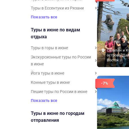
Туры в Ессентуки из Рязани
Показать все
Туры в июне по видам
отдыха
Туры в горы в июне
Сахалин и К
острова, Да
Экскурсионные туры по России
Восток
в июне
Йога туры в июне
Конные туры в июне
-7%
Пешие туры по России в июне
Показать все
Туры в июне по городам
отправления