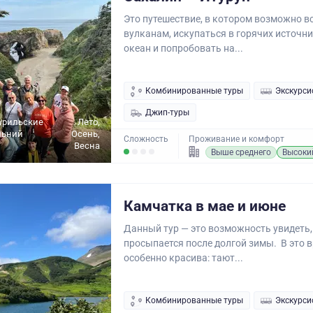
Это путешествие, в котором возможно вс
вулканам, искупаться в горячих источни
океан и попробовать на...
Комбинированные туры
Экскурси
Джип-туры
урильские
Лето,
льний
Осень,
Сложность
Проживание и комфорт
Весна
Выше среднего
Высоки
Камчатка в мае и июне
Данный тур — это возможность увидеть,
просыпается после долгой зимы. В это 
особенно красива: тают...
Комбинированные туры
Экскурси