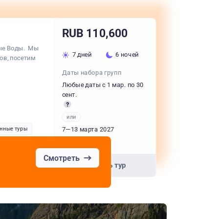
RUB 110,600
ые Воды. Мы
7 дней
6 ночей
ов, посетим
Даты набора групп
Любые даты с 1 мар. по 30
сент.
или
нные туры
7—13 марта 2027
+6 вариантов
Смотреть
Смотреть тур