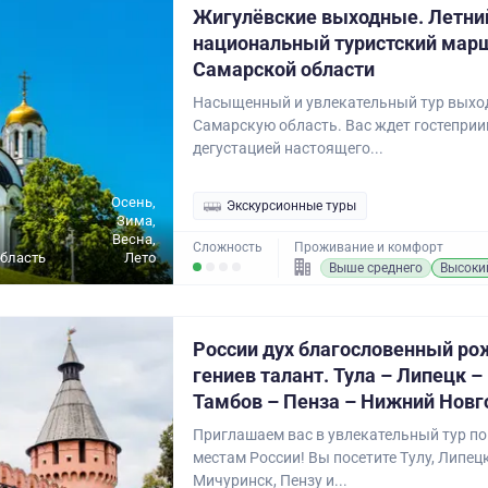
Жигулёвские выходные. Летни
национальный туристский марш
Самарской области
Насыщенный и увлекательный тур выход
Самарскую область. Вас ждет гостепри
дегустацией настоящего...
Осень,
Экскурсионные туры
Зима,
Весна,
Сложность
Проживание и комфорт
бласть
Лето
Выше среднего
Высоки
России дух благословенный ро
гениев талант. Тула – Липецк –
Тамбов – Пенза – Нижний Новг
Приглашаем вас в увлекательный тур п
местам России! Вы посетите Тулу, Липецк
Мичуринск, Пензу и...