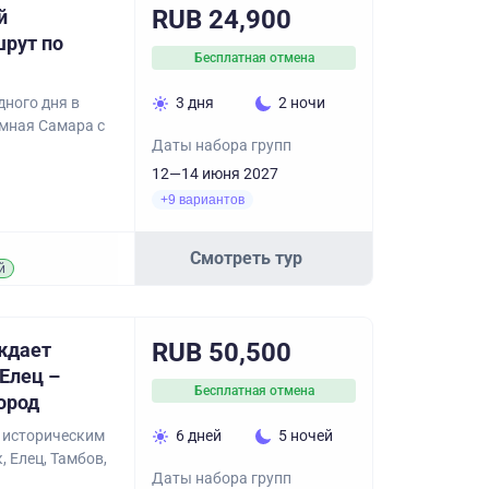
RUB 24,900
й
рут по
Бесплатная отмена
ного дня в
3 дня
2 ночи
имная Самара с
Даты набора групп
12—14 июня 2027
+9 вариантов
Смотреть тур
й
RUB 50,500
ждает
 Елец –
Бесплатная отмена
ород
о историческим
6 дней
5 ночей
, Елец, Тамбов,
Даты набора групп