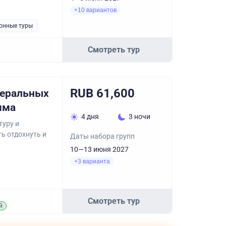
+10 вариантов
онные туры
Смотреть тур
RUB 61,600
неральных
мма
4 дня
3 ночи
туру и
ь отдохнуть и
Даты набора групп
10—13 июня 2027
+3 варианта
Смотреть тур
й