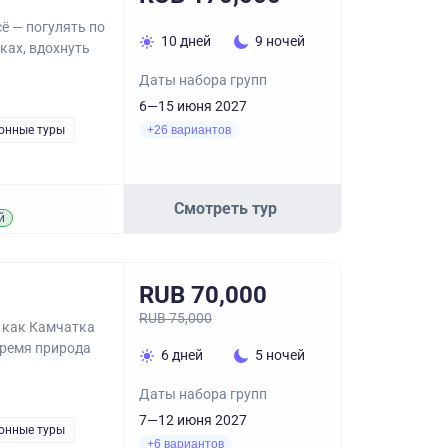
ё — погулять по
10 дней
9 ночей
ках, вдохнуть
Даты набора групп
6—15 июня 2027
онные туры
+26 вариантов
Смотреть тур
й
RUB 70,000
RUB 75,000
 как Камчатка
время природа
6 дней
5 ночей
Даты набора групп
7—12 июня 2027
онные туры
+6 вариантов