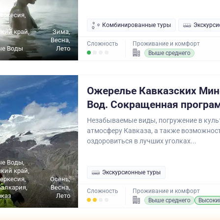
еркесия,
Комбинированные туры
Экскурси
кий край,
Зима,
Весна,
Сложность
Проживание и комфорт
ые Воды
Лето
Выше среднего
Ожерелье Кавказских Ми
Вод. Сокращенная програ
Незабываемые виды, погружение в куль
атмосферу Кавказа, а также возможност
оздоровиться в лучших уголках...
е Воды,
кий край,
Экскурсионные туры
еркесия,
Осень,
алкария,
Весна,
Сложность
Проживание и комфорт
вказ
Лето
Выше среднего
Высоки