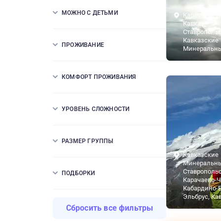
МОЖНО С ДЕТЬМИ
Карачаево-Ч
Кавказ,
Ставропольс
Кавказские
ПРОЖИВАНИЕ
Минеральн
КОМФОРТ ПРОЖИВАНИЯ
УРОВЕНЬ СЛОЖНОСТИ
РАЗМЕР ГРУППЫ
Кавказские
Минеральны
Ставропольс
ПОДБОРКИ
Карачаево-Ч
Кабардино-Б
Эльбрус, Ка
Сбросить все фильтры