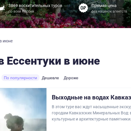
3869 восхитительных туров
Прямая цена
по всей России
без наценок агентств
 в июне
в Ессентуки в июне
По популярности
Дешевле
Дороже
Выходные на водах Кавка
В этом туре вас ждут насыщенные экску
городам Кавказских Минеральных Вод: 
культурные и архитектурные памятники.