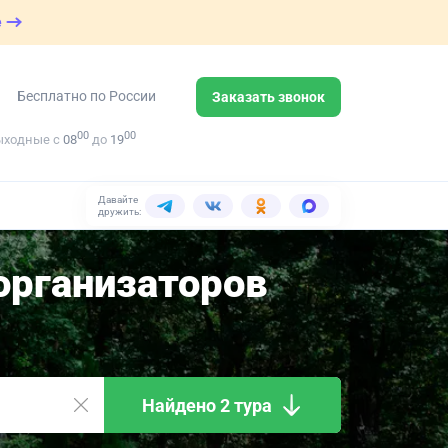
е
Бесплатно по России
Заказать звонок
00
00
ыходные с
08
до
19
Давайте
дружить:
организаторов
Найдено 2 тура