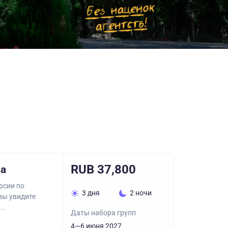
RUB 37,800
за
рсии по
3 дня
2 ночи
вы увидите
..
Даты набора групп
4—6 июня 2027