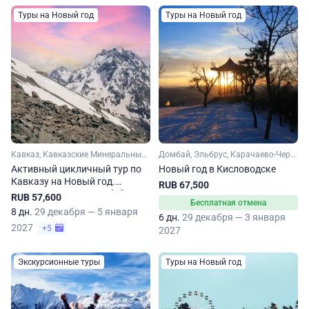
Туры на Новый год
Туры на Новый год
Кавказ, Кавказские Минеральные Воды, Домбай, Чечня, Эльбрус, Карачаево-Черкесия, Кабардино-Балкария, Ингушетия
Домбай, Эльбрус, Карачаево-Черкесия, Кабардино-Балкария, Кавказ, Ставропольский край, Кавказские Минеральные Воды
Активный цикличный тур по
Новый год в Кисловодске
Кавказу на Новый год.
RUB 67,500
Присоединитесь в любой
RUB 57,600
Бесплатная отмена
момент
8 дн.
29 декабря — 5 января
6 дн.
29 декабря — 3 января
2027
+5
2027
Экскурсионные туры
Туры на Новый год