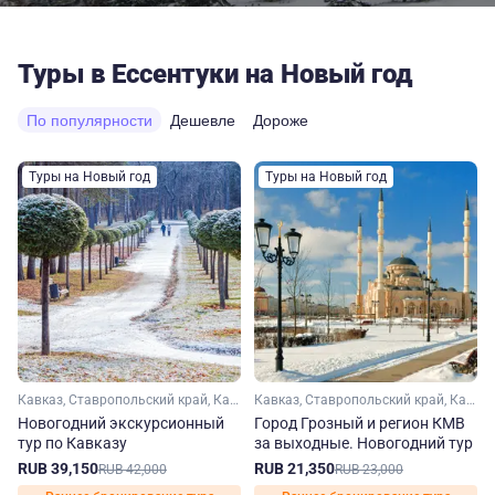
Туры в Ессентуки на Новый год
По популярности
Дешевле
Дороже
Туры на Новый год
Туры на Новый год
Кавказ, Ставропольский край, Кавказские Минеральные Воды, Эльбрус, Домбай, Кабардино-Балкария, Карачаево-Черкесия
Кавказ, Ставропольский край, Кавказские Минеральные Воды, Чечня
Новогодний экскурсионный
Город Грозный и регион КМВ
тур по Кавказу
за выходные. Новогодний тур
RUB 39,150
RUB 21,350
RUB 42,000
RUB 23,000