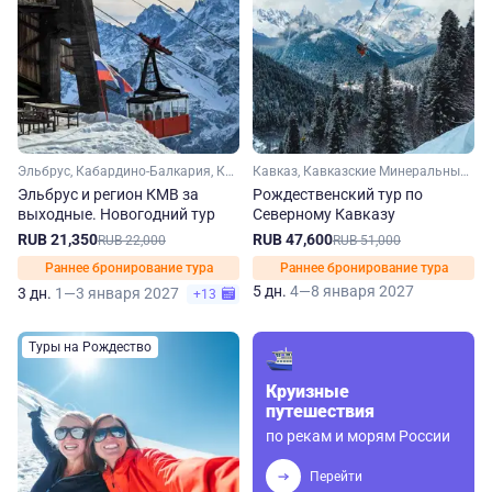
Эльбрус, Кабардино-Балкария, Кавказ, Ставропольский край, Кавказские Минеральные Воды
Кавказ, Кавказские Минеральные Воды, Домбай, Чечня, Эльбрус, Карачаево-Черкесия, Кабардино-Балкария, Ставропольский край, Ингушетия
Эльбрус и регион КМВ за
Рождественский тур по
выходные. Новогодний тур
Северному Кавказу
RUB 21,350
RUB 47,600
RUB 22,000
RUB 51,000
Раннее бронирование тура
Раннее бронирование тура
5 дн.
4—8 января 2027
3 дн.
1—3 января 2027
+13
Туры на Рождество
Круизные
путешествия
по рекам и морям России
Перейти