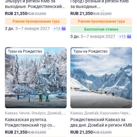
Эльбрус и регион КМВ за
Город Грозный и регион КМВ
выходные. Рождественский
за выходные.
тур
Рождественский тур
RUB 21,350
RUB 21,350
RUB 23,000
RUB 22,000
Раннее бронирование тура
Раннее бронирование тура
3 дн.
5—7 января 2027
+13
Бесплатная отмена
3 дн.
5—7 января 2027
+13
Туры на Рождество
Туры на Рождество
Кавказ, Чечня, Эльбрус, Домбай, Карачаево-Черкесия, Кабардино-Балкария, Ставропольский край, Кавказские Минеральные Воды
Кавказ, Домбай, Карачаево-Черкесия, Ставропольский край, Кавказские Минеральные Воды
Кавказская рулетка.
Рождественский Кавказ за
Рождественский тур со
два дня: Домбай и регион КМВ
случайной экскурсией
RUB 21,350
RUB 21,350
RUB 23,000
RUB 23,000