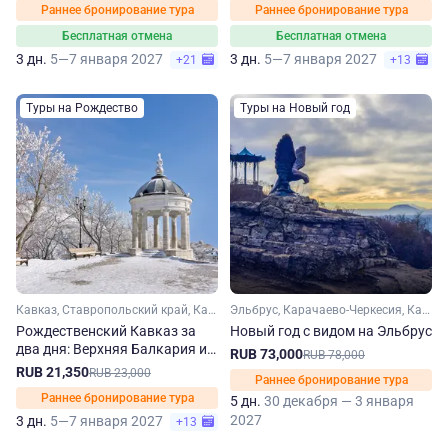
Раннее бронирование тура
Раннее бронирование тура
Бесплатная отмена
Бесплатная отмена
3 дн.
5—7 января 2027
3 дн.
5—7 января 2027
+21
+13
Туры на Рождество
Туры на Новый год
Кавказ, Ставропольский край, Кавказские Минеральные Воды, Кабардино-Балкария
Эльбрус, Карачаево-Черкесия, Кабардино-Балкария, Ставропольский край, Кавказ, Кавказские Минеральные Воды
Рождественский Кавказ за
Новый год с видом на Эльбрус
два дня: Верхняя Балкария и
RUB 73,000
RUB 78,000
регион КМВ
RUB 21,350
RUB 23,000
Раннее бронирование тура
Раннее бронирование тура
5 дн.
30 декабря — 3 января
2027
3 дн.
5—7 января 2027
+13