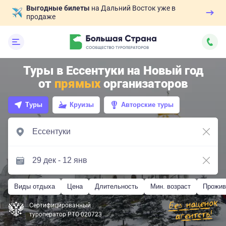
Выгодные билеты
на Дальний Восток уже в
продаже
Туры в Ессентуки на Новый год
от
прямых
организаторов
Туры
Круизы
Авторские туры
Виды отдыха
Цена
Длительность
Мин. возраст
Прожив
Сертифицированный
туроператор РТО 020723