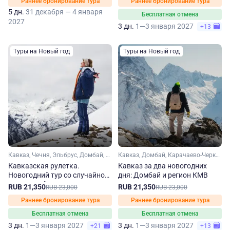
Раннее бронирование тура
Раннее бронирование тура
5 дн.
31 декабря — 4 января
Бесплатная отмена
2027
3 дн.
1—3 января 2027
+13
Туры на Новый год
Туры на Новый год
Кавказ, Чечня, Эльбрус, Домбай, Карачаево-Черкесия, Кабардино-Балкария, Ставропольский край, Кавказские Минеральные Воды
Кавказ, Домбай, Карачаево-Черкесия, Ставропольский край, Кавказские Минеральные Воды
Кавказская рулетка.
Кавказ за два новогодних
Новогодний тур со случайной
дня: Домбай и регион КМВ
экскурсией
RUB 21,350
RUB 21,350
RUB 23,000
RUB 23,000
Раннее бронирование тура
Раннее бронирование тура
Бесплатная отмена
Бесплатная отмена
3 дн.
1—3 января 2027
3 дн.
1—3 января 2027
+21
+13