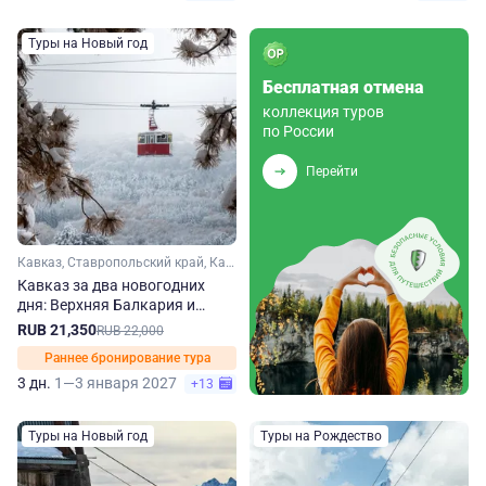
Туры на Новый год
Бесплатная отмена
коллекция туров
по России
Перейти
Кавказ, Ставропольский край, Кавказские Минеральные Воды, Кабардино-Балкария
Кавказ за два новогодних
дня: Верхняя Балкария и
регион КМВ
RUB 21,350
RUB 22,000
Раннее бронирование тура
3 дн.
1—3 января 2027
+13
Туры на Новый год
Туры на Рождество