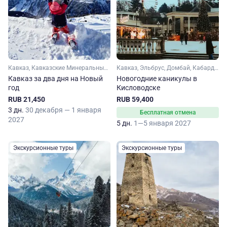
Кавказ, Кавказские Минеральные Воды, Ставропольский край, Кабардино-Балкария, Домбай, Карачаево-Черкесия, Эльбрус
Кавказ, Эльбрус, Домбай, Кабардино-Балкария, Ставропольский край, Кавказские Минеральные Воды
Кавказ за два дня на Новый
Новогодние каникулы в
год
Кисловодске
RUB 21,450
RUB 59,400
3 дн.
30 декабря — 1 января
Бесплатная отмена
2027
5 дн.
1—5 января 2027
Экскурсионные туры
Экскурсионные туры