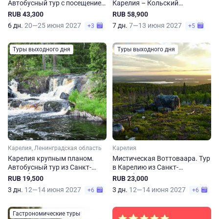
Автобусный тур с посещением
Карелия – Кольский
Выборга и Карелии
полуостров. Из Санкт-
RUB 43,300
RUB 58,900
Петербурга
6 дн.
20—25 июня 2027
7 дн.
7—13 июня 2027
+3
+5
Туры выходного дня
Туры выходного дня
Карелия, Ленинградская область
Карелия
Карелия крупным планом.
Мистическая Воттоваара. Тур
Автобусный тур из Санкт-
в Карелию из Санкт-
Петербурга
Петербурга
RUB 19,500
RUB 23,000
3 дн.
12—14 июня 2027
3 дн.
12—14 июня 2027
+6
+6
Гастрономические туры