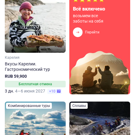
Всё включено
возьмем все
заботы на себя
Перейти
Карелия
Вкусы Карелии.
Гастрономический тур
RUB 59,900
Бесплатная отмена
3 дн.
4—6 июня 2027
+10
Комбинированные туры
Сплавы