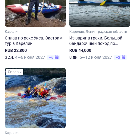
Карелия
Карелия, Ленинградская область
Сплав по реке Укса. Экстрим-
Из варяг в греки. Большой
тур в Карелии
байдарочный поход по
Карелии
RUB 22,800
RUB 44,000
3 дн.
4—6 июня 2027
8 дн.
5—12 июня 2027
+6
+2
Сплавы
Карелия