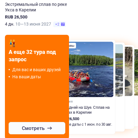
Экстремальный сплав по реке
Укса в Карелии
RUB 26,500
4 дн.
10—13 июня 2027
+2
Сплавы
Сплавы
Комбинированные туры
А еще 32 тура под
Джип-туры
запрос
Для вас и ваших друзей
На ваши даты
Карелия
Пять дней на Шуе. Сплав на
рафтах в Карелии
RUB 26,500
Любые даты с 1 июн. по 30 авг.
Смотреть