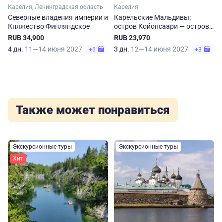
Карелия, Ленинградская область
Карелия
Северные владения империи и
Карельские Мальдивы:
Княжество Финляндское
остров Койонсаари — остров
Коневец — Долина водопадов
RUB 34,900
RUB 23,970
4 дн.
11—14 июня 2027
3 дн.
12—14 июня 2027
+6
+3
Также может понравиться
Экскурсионные туры
Экскурсионные туры
Хит