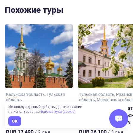
Похожие туры
Калужская область
Тульская
Тульская область
Рязанск
область
область
Московская обла
Используя данный сайт, вы даете согласие
Зимние губернские
Поэт. Писатель. Драмат
на использование
файлов куки (cookie)
зарисовки Калужской и
Автобусный тур из Мос
OK
Тульской областей
Рязань – Тула – Чехов
RUB 17,490
RUB 26,100
/ 2 дня
/ 3 дня