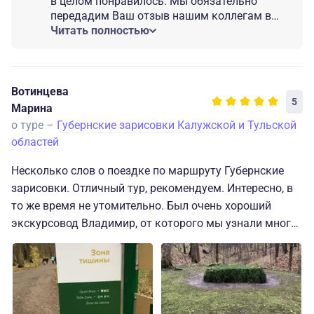
в целом понравилось. Мы обязательно
передадим Ваш отзыв нашим коллегам в
регионе для улучшения качества
Читать полностью
организации обедов в Ясной Поляне и тура в
целом. Проведем работу. Мы надеемся, что
несмотря на этот недочет вы обратитесь к
нам в будущем для организации вашего
Вотинцева
5
следующего путешествия по России!
Марина
о туре –
Губернские зарисовки Калужской и Тульской
областей
Несколько слов о поездке по маршруту Губернские
зарисовки. Отличный тур, рекомендуем. Интересно, в
то же время не утомительно. Был очень хороший
экскурсовод Владимир, от которого мы узнали много
нового, и в то же время он разбавлял повествование
байками, шутками, веселыми историями - словом, не
давал скучать. Мы были в постоянном диалоге.