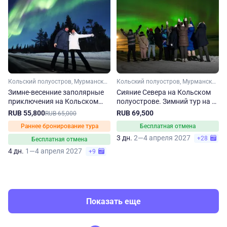
Кольский полуостров, Мурманская область, Арктика
Кольский полуостров, Мурманская область, Арктика
Зимне-весенние заполярные
Сияние Севера на Кольском
приключения на Кольском
полуострове. Зимний тур на 3
полуострове
дня
RUB 55,800
RUB 69,500
RUB 65,000
Раннее бронирование тура
Бесплатная отмена
3 дн.
2—4 апреля 2027
+28
Бесплатная отмена
4 дн.
1—4 апреля 2027
+9
Показать еще