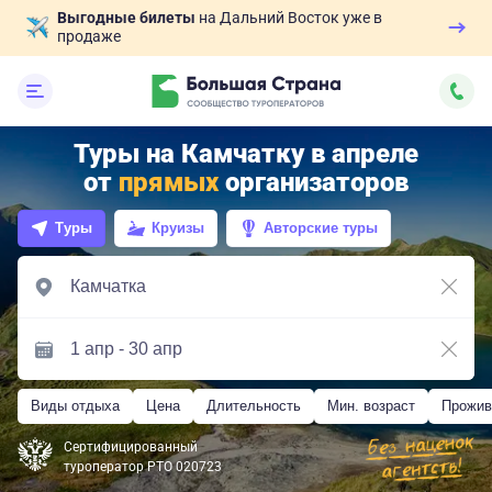
Выгодные билеты
на Дальний Восток уже в
продаже
Туры на Камчатку в апреле
от
прямых
организаторов
Туры
Круизы
Авторские туры
Виды отдыха
Цена
Длительность
Мин. возраст
Прожив
Сертифицированный
туроператор РТО 020723