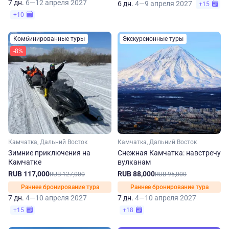
7 дн.
6—12 апреля 2027
6 дн.
4—9 апреля 2027
+15
+10
Комбинированные туры
Экскурсионные туры
-8%
Камчатка, Дальний Восток
Камчатка, Дальний Восток
Зимние приключения на
Снежная Камчатка: навстречу
Камчатке
вулканам
RUB 117,000
RUB 88,000
RUB 127,000
RUB 95,000
Раннее бронирование тура
Раннее бронирование тура
7 дн.
4—10 апреля 2027
7 дн.
4—10 апреля 2027
+15
+18