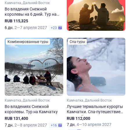
Камчатка, Дальний Восток
Во владения Снежной
королевы на 6 дней. Тур на
Камчатку
RUB 115,325
6 дн.
2—7 апреля 2027
+23
Комбинированные туры
Спа-туры
Камчатка, Дальний Восток
Камчатка, Дальний Восток
Во владениях Снежной
Лучшие термальные курорты
королевы. Тур на Камчатку
Камчатки. Спа-путешествие
для всей семьи
RUB 131,400
RUB 112,000
7 дн.
4—10 апреля 2027
7 дн.
2—8 апреля 2027
+16