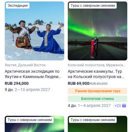
Экспедиции
Туры с северным сиянием
Якутия, Дальний Восток
Кольский полуостров, Мурманская область, Арктика
Арктическая экспедиция по
Арктические каникулы. Тур
Якутии к Каменным Людям
на Кольский полуостров на
Сундуруна
зиму-весну
RUB 294,000
RUB 69,900
RUB 80,000
9 дн.
2—10 апреля 2027
Раннее бронирование тура
Бесплатная отмена
4 дн.
1—4 апреля 2027
+23
Туры с северным сиянием
Туры с северным сиянием