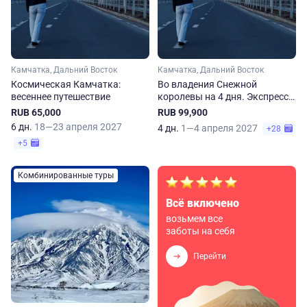
Камчатка, Дальний Восток
Камчатка, Дальний Восток
Космическая Камчатка:
Во владения Снежной
весеннее путешествие
королевы на 4 дня. Экспресс-
тур на Камчатку
RUB 65,000
RUB 99,900
6 дн.
18—23 апреля 2027
4 дн.
1—4 апреля 2027
+28
+5
Комбинированные туры
Всё включено
возьмем все
заботы на себя
Перейти