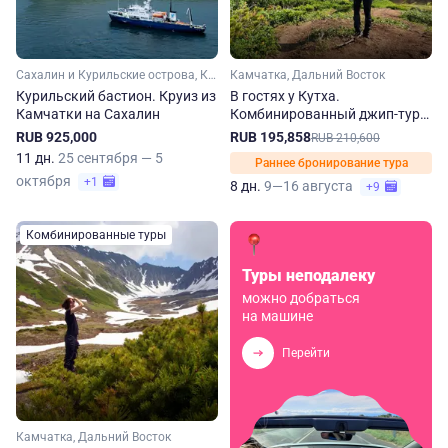
Сахалин и Курильские острова, Камчатка, Дальний Восток
Камчатка, Дальний Восток
Курильский бастион. Круиз из
В гостях у Кутха.
Камчатки на Сахалин
Комбинированный джип-тур
на Камчатку
RUB 925,000
RUB 195,858
RUB 210,600
11 дн.
25 сентября — 5
Раннее бронирование тура
октября
+1
8 дн.
9—16 августа
+9
Комбинированные туры
Туры неподалеку
можно добраться
на машине
Перейти
Камчатка, Дальний Восток