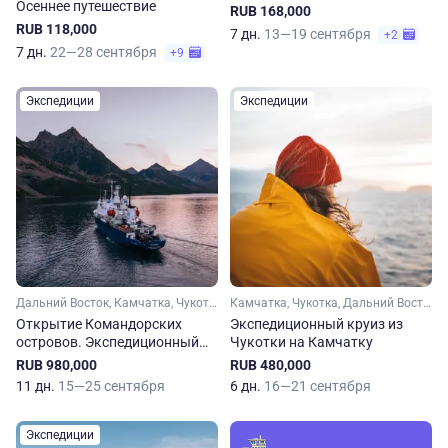
Осеннее путешествие
RUB 168,000
RUB 118,000
7 дн.
13—19 сентября
+2
7 дн.
22—28 сентября
+9
Экспедиции
Экспедиции
Дальний Восток, Камчатка, Чукотка
Камчатка, Чукотка, Дальний Восток
Открытие Командорских
Экспедиционный круиз из
островов. Экспедиционный
Чукотки на Камчатку
круиз
RUB 980,000
RUB 480,000
11 дн.
15—25 сентября
6 дн.
16—21 сентября
Экспедиции