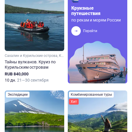
Круизные
путешествия
по рекам и морям России
Перейти
Сахалин и Курильские острова, Камчатка, Дальний Восток
Тайны вулканов. Круиз по
Курильским островам
RUB 840,000
10 дн.
21—30 сентября
Экспедиции
Комбинированные туры
Хит