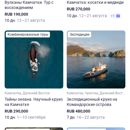
Вулканы Камчатки. Тур с
Камчатка: косатки и медведи
восхождением
RUB 270,000
RUB 190,000
10 дн.
12—21 августа
+1
10 дн.
12—21 августа
Комбинированные туры
Экспедиции
Камчатка, Дальний Восток
Камчатка, Чукотка, Дальний Восток
Тайны океана. Научный круиз
Экспедиционный круиз на
на Камчатке
Командорские острова
RUB 290,000
RUB 480,000
10 дн.
1—10 сентября
7 дн.
16—22 августа