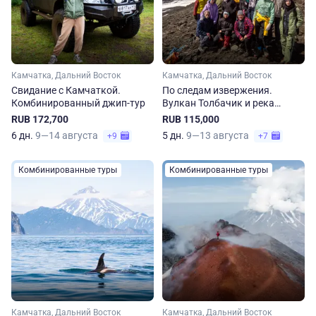
Камчатка, Дальний Восток
Камчатка, Дальний Восток
Свидание с Камчаткой.
По следам извержения.
Комбинированный джип-тур
Вулкан Толбачик и река
Быстрая
RUB 172,700
RUB 115,000
6 дн.
9—14 августа
5 дн.
9—13 августа
+9
+7
Комбинированные туры
Комбинированные туры
Камчатка, Дальний Восток
Камчатка, Дальний Восток