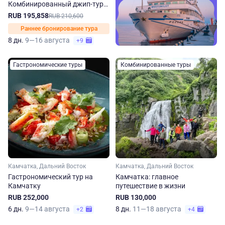
Комбинированный джип-тур
на Камчатку
RUB 195,858
RUB 210,600
Раннее бронирование тура
8 дн.
9—16 августа
+9
Гастрономические туры
Комбинированные туры
Камчатка, Дальний Восток
Камчатка, Дальний Восток
Гастрономический тур на
Камчатка: главное
Камчатку
путешествие в жизни
RUB 252,000
RUB 130,000
6 дн.
9—14 августа
8 дн.
11—18 августа
+2
+4