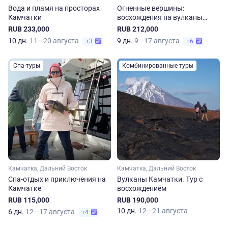
Вода и пламя на просторах
Огненные вершины:
Камчатки
восхождения на вулканы
Камчатки
RUB 233,000
RUB 212,000
10 дн.
11—20 августа
9 дн.
9—17 августа
+3
+6
Спа-туры
Комбинированные туры
Камчатка, Дальний Восток
Камчатка, Дальний Восток
Спа-отдых и приключения на
Вулканы Камчатки. Тур с
Камчатке
восхождением
RUB 115,000
RUB 190,000
10 дн.
12—21 августа
6 дн.
12—17 августа
+4