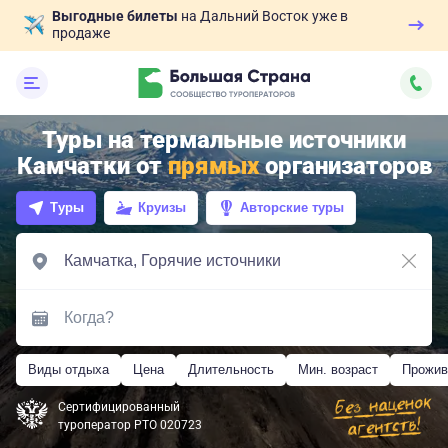
Выгодные билеты
на Дальний Восток уже в
продаже
Туры на термальные источники
Камчатки от
прямых
организаторов
Туры
Круизы
Авторские туры
Виды отдыха
Цена
Длительность
Мин. возраст
Прожив
Сертифицированный
туроператор РТО 020723