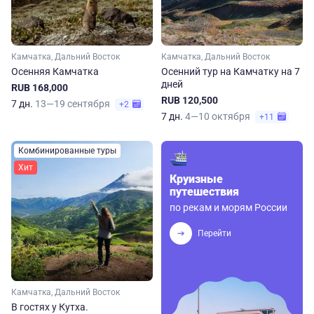
Камчатка, Дальний Восток
Камчатка, Дальний Восток
Осенняя Камчатка
Осенний тур на Камчатку на 7
дней
RUB 168,000
RUB 120,500
7 дн.
13—19 сентября
+2
7 дн.
4—10 октября
+11
Комбинированные туры
Хит
Круизные
путешествия
по рекам и морям России
Перейти
Камчатка, Дальний Восток
В гостях у Кутха.