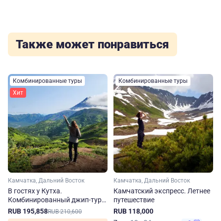
Также может понравиться
Комбинированные туры
Комбинированные туры
Хит
Камчатка, Дальний Восток
Камчатка, Дальний Восток
В гостях у Кутха.
Камчатский экспресс. Летнее
Комбинированный джип-тур
путешествие
на Камчатку
RUB 195,858
RUB 118,000
RUB 210,600