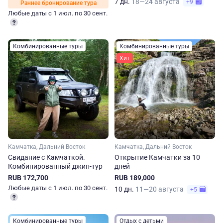
7 дн.
18—24 августа
+9
Раннее бронирование тура
Любые даты с 1 июл. по 30 сент.
Комбинированные туры
Комбинированные туры
Хит
Камчатка, Дальний Восток
Камчатка, Дальний Восток
Свидание с Камчаткой.
Открытие Камчатки за 10
Комбинированный джип-тур
дней
RUB 172,700
RUB 189,000
Любые даты с 1 июл. по 30 сент.
10 дн.
11—20 августа
+5
Комбинированные туры
Отдых с детьми