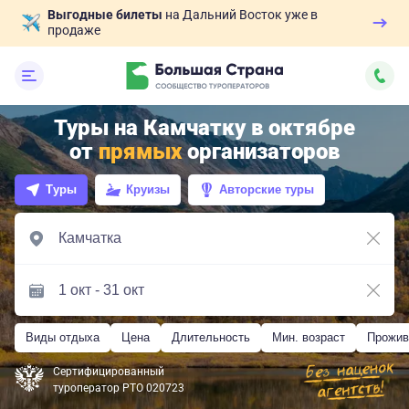
Выгодные билеты
на Дальний Восток уже в
продаже
Туры на Камчатку в октябре
от
прямых
организаторов
Туры
Круизы
Авторские туры
Виды отдыха
Цена
Длительность
Мин. возраст
Прожив
Сертифицированный
туроператор РТО 020723