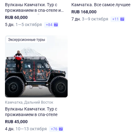
Вулканы Камчатки. Тур с
Камчатка. Все самое лучшее
проживанием в спа-отеле и
RUB 168,000
этнопрограммой
RUB 60,000
7 дн.
3—9 октября
+11
5 дн.
1—5 октября
+84
Экскурсионные туры
Камчатка, Дальний Восток
Вулканы Камчатки. Тур с
проживанием в спа-отеле
RUB 45,000
4 дн.
10—13 октября
+76