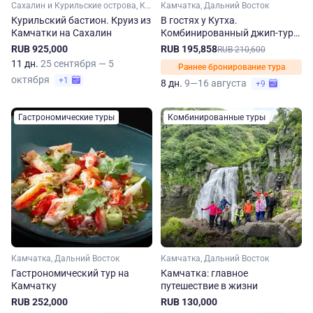
Сахалин и Курильские острова, Камчатка, Дальний Восток
Камчатка, Дальний Восток
Курильский бастион. Круиз из
В гостях у Кутха.
Камчатки на Сахалин
Комбинированный джип-тур
на Камчатку
RUB 925,000
RUB 195,858
RUB 210,600
11 дн.
25 сентября — 5
Раннее бронирование тура
октября
+1
8 дн.
9—16 августа
+9
Гастрономические туры
Комбинированные туры
Камчатка, Дальний Восток
Камчатка, Дальний Восток
Гастрономический тур на
Камчатка: главное
Камчатку
путешествие в жизни
RUB 252,000
RUB 130,000