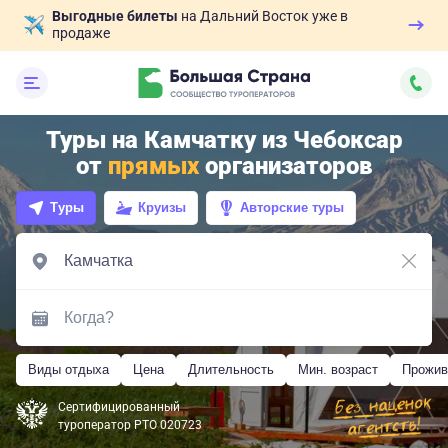
Выгодные билеты
на Дальний Восток уже в
продаже
Туры на Камчатку из Чебоксар
от
прямых
организаторов
Туры
Круизы
Авторские туры
Виды отдыха
Цена
Длительность
Мин. возраст
Прожив
Сертифицированный
туроператор РТО 020723