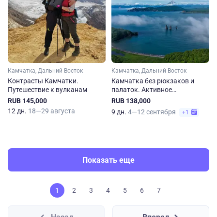
Камчатка, Дальний Восток
Камчатка, Дальний Восток
Контрасты Камчатки.
Камчатка без рюкзаков и
Путешествие к вулканам
палаток. Активное
путешествие
RUB 145,000
RUB 138,000
12 дн.
18—29 августа
9 дн.
4—12 сентября
+1
Показать еще
1
2
3
4
5
6
7