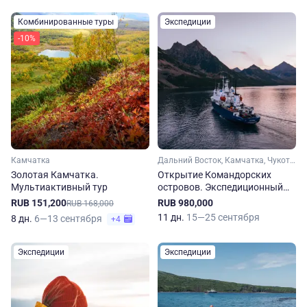
Комбинированные туры
Экспедиции
-10%
Камчатка
Дальний Восток, Камчатка, Чукотка
Золотая Камчатка.
Открытие Командорских
Мультиактивный тур
островов. Экспедиционный
круиз
RUB 151,200
RUB 980,000
RUB 168,000
11 дн.
15—25 сентября
8 дн.
6—13 сентября
+4
Экспедиции
Экспедиции