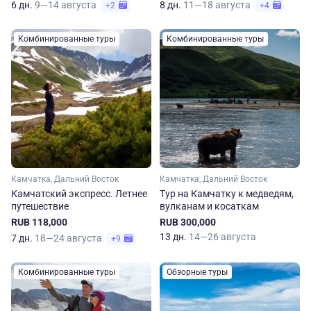
6 дн.
9—14 августа
8 дн.
11—18 августа
+2
+4
Комбинированные туры
Комбинированные туры
Камчатка, Дальний Восток
Камчатка, Дальний Восток
Камчатский экспресс. Летнее
Тур на Камчатку к медведям,
путешествие
вулканам и косаткам
RUB 118,000
RUB 300,000
13 дн.
14—26 августа
7 дн.
18—24 августа
+9
Комбинированные туры
Обзорные туры