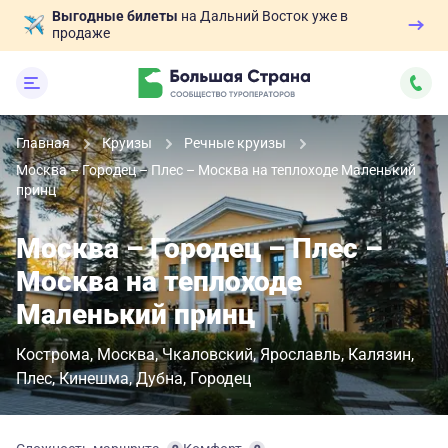
Выгодные билеты
на Дальний Восток уже в
продаже
Главная
Круизы
Речные круизы
Москва – Городец – Плес – Москва на теплоходе Маленький
принц
Москва – Городец – Плес –
Москва на теплоходе
Маленький принц
Кострома
Москва
Чкаловский
Ярославль
Калязин
Плес
Кинешма
Дубна
Городец