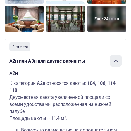
Еще 24 фото
7 ночей
А2н или А3н или другие варианты
А2н
К категории
А2н
относятся каюты:
104, 106, 114,
118
.
Двухместная каюта увеличенной площади со
всеми удобствами, расположенная на нижней
палубе.
Площадь каюты ≈ 11,4 м².
Возможно размещение на дополнительном