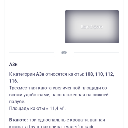
Еще 2 фото
А3н
К категории
А3н
относятся каюты:
108, 110, 112,
116
.
Трехместная каюта увеличенной площади со
всеми удобствами, расположенная на нижней
палубе.
Площадь каюты ≈ 11,4 м².
В каюте:
три односпальные кровати, ванная
комната (душ, раковина, туалет) шкаф,