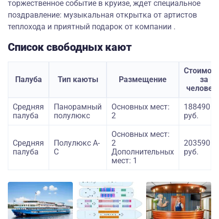
торжественное событие в круизе, ждет специальное
поздравление: музыкальная открытка от артистов
теплохода и приятный подарок от компании .
Список свободных кают
Стоимос
Палуба
Тип каюты
Размещение
за
человек
Средняя
Панорамный
Основных мест:
188490
палуба
полулюкс
2
руб.
Основных мест:
Средняя
Полулюкс А-
2
203590
палуба
С
Дополнительных
руб.
мест: 1