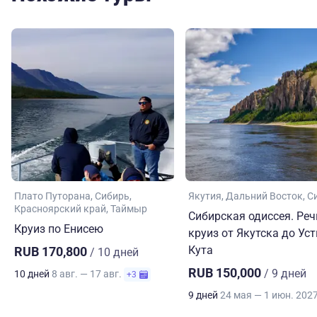
Плато Путорана
Сибирь
Якутия
Дальний Восток
С
Красноярский край
Таймыр
Сибирская одиссея. Ре
Круиз по Енисею
круиз от Якутска до Уст
Кута
RUB 170,800
/ 10 дней
RUB 150,000
/ 9 дней
10 дней
8 авг. — 17 авг.
+3
9 дней
24 мая — 1 июн. 202