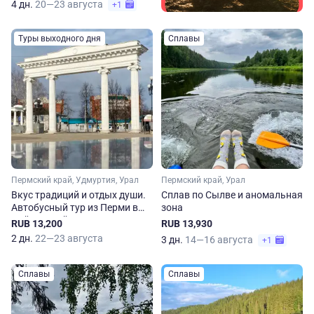
4 дн.
20—23 августа
+1
Туры выходного дня
Сплавы
Пермский край, Удмуртия, Урал
Пермский край, Урал
Вкус традиций и отдых души.
Сплав по Сылве и аномальная
Автобусный тур из Перми в
зона
Чайковский и Воткинск
RUB 13,200
RUB 13,930
2 дн.
22—23 августа
3 дн.
14—16 августа
+1
Сплавы
Сплавы