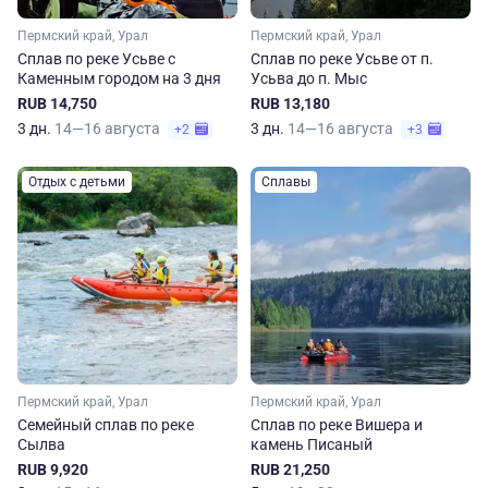
Пермский край, Урал
Пермский край, Урал
Сплав по реке Усьве с
Сплав по реке Усьве от п.
Каменным городом на 3 дня
Усьва до п. Мыс
RUB 14,750
RUB 13,180
3 дн.
14—16 августа
3 дн.
14—16 августа
+2
+3
Отдых с детьми
Сплавы
Пермский край, Урал
Пермский край, Урал
Семейный сплав по реке
Сплав по реке Вишера и
Сылва
камень Писаный
RUB 9,920
RUB 21,250