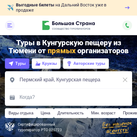
Выгодные билеты
на Дальний Восток уже в
продаже
Туры в Кунгурскую пещеру из
Тюмени от
прямых
организаторов
Туры
Круизы
Авторские туры
Виды отдыха
Цена
Длительность
Мин. возраст
Прожив
Сертифицированный
туроператор РТО 020723