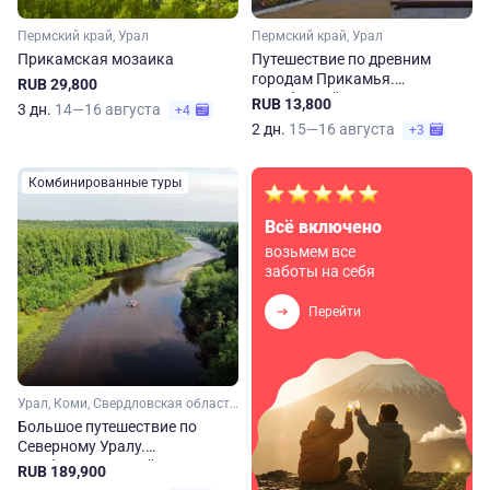
Пермский край, Урал
Пермский край, Урал
Прикамская мозаика
Путешествие по древним
городам Прикамья.
RUB 29,800
Автобусный тур из Перми
RUB 13,800
3 дн.
14—16 августа
+4
2 дн.
15—16 августа
+3
Комбинированные туры
Всё включено
возьмем все
заботы на себя
Перейти
Урал, Коми, Свердловская область, Пермский край
Большое путешествие по
Северному Уралу.
Комбинированный тур по
RUB 189,900
воздуху, земле и воде