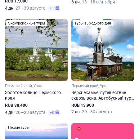
RUB 17,000
6 дн.
13—18 сентября
4 дн.
27—30 августа
+1
Экскурсионные туры
Туры выходного дня
Пермский край, Урал
Пермский край, Урал
Золотое кольцо Пермского
Верхнекамье: путешествие
края
сквозь века. Автобусный тур
по Пермскому краю
RUB 38,400
RUB 13,900
2 дн.
29—30 августа
4 дн.
20—23 августа
+3
Пешие туры