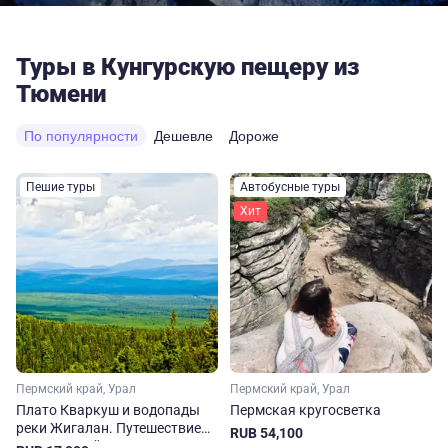
Туры в Кунгурскую пещеру из
Тюмени
По популярности
Дешевле
Дороже
Пешие туры
Автобусные туры
Хит
Пермский край, Урал
Пермский край, Урал
Плато Кваркуш и водопады
Пермская кругосветка
реки Жигалан. Путешествие
RUB 54,100
на Северный Урал