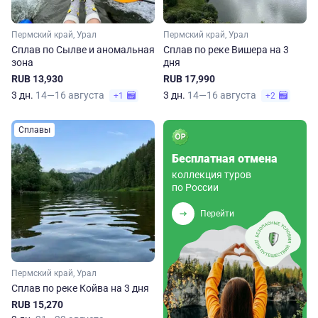
Пермский край, Урал
Пермский край, Урал
Сплав по Сылве и аномальная
Сплав по реке Вишера на 3
зона
дня
RUB 13,930
RUB 17,990
3 дн.
14—16 августа
3 дн.
14—16 августа
+1
+2
Сплавы
Бесплатная отмена
коллекция туров
по России
Перейти
Пермский край, Урал
Сплав по реке Койва на 3 дня
RUB 15,270