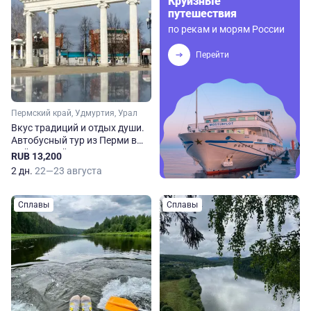
Круизные
путешествия
по рекам и морям России
Перейти
Пермский край, Удмуртия, Урал
Вкус традиций и отдых души.
Автобусный тур из Перми в
Чайковский и Воткинск
RUB 13,200
2 дн.
22—23 августа
Сплавы
Сплавы