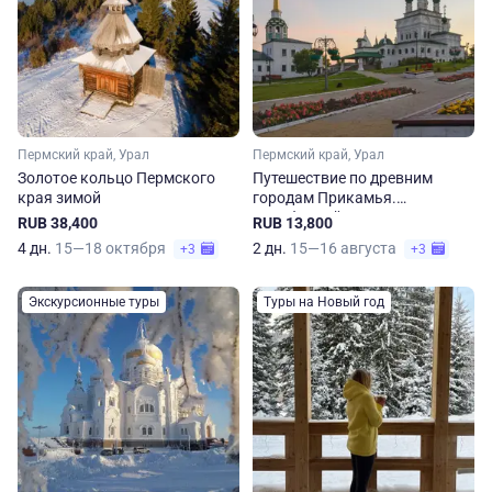
Пермский край, Урал
Пермский край, Урал
Золотое кольцо Пермского
Путешествие по древним
края зимой
городам Прикамья.
Автобусный тур из Перми
RUB 38,400
RUB 13,800
4 дн.
15—18 октября
2 дн.
15—16 августа
+3
+3
Экскурсионные туры
Туры на Новый год