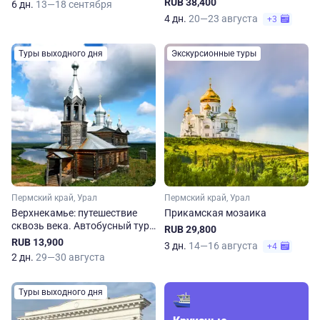
RUB 38,400
6 дн.
13—18 сентября
4 дн.
20—23 августа
+3
Туры выходного дня
Экскурсионные туры
Пермский край, Урал
Пермский край, Урал
Верхнекамье: путешествие
Прикамская мозаика
сквозь века. Автобусный тур
RUB 29,800
по Пермскому краю
RUB 13,900
3 дн.
14—16 августа
+4
2 дн.
29—30 августа
Туры выходного дня