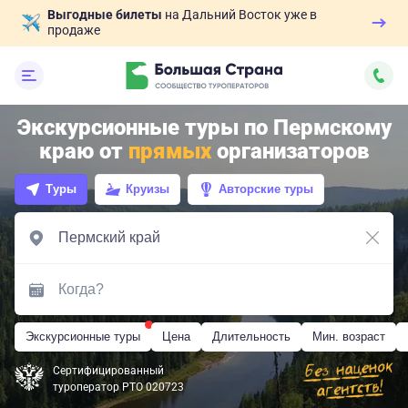
Выгодные билеты
на Дальний Восток уже в
продаже
Экскурсионные туры по Пермскому
краю от
прямых
организаторов
Туры
Круизы
Авторские туры
Экскурсионные туры
Цена
Длительность
Мин. возраст
Сертифицированный
туроператор РТО 020723