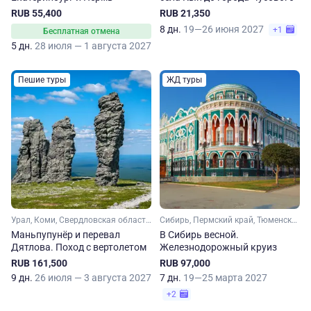
RUB 55,400
RUB 21,350
8 дн.
19—26 июня 2027
+1
Бесплатная отмена
5 дн.
28 июля — 1 августа 2027
Пешие туры
ЖД туры
Урал, Коми, Свердловская область, Пермский край
Сибирь, Пермский край, Тюменская область, Свердловская область, Урал
Маньпупунёр и перевал
В Сибирь весной.
Дятлова. Поход с вертолетом
Железнодорожный круиз
RUB 161,500
RUB 97,000
9 дн.
26 июля — 3 августа 2027
7 дн.
19—25 марта 2027
+2