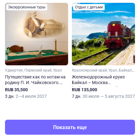
Экскурсионные туры
Отдых с детьми
Удмуртия, Пермский край, Урал
Красноярский край, Урал, Байкал, Пермский край, Иркутская область, Сибирь, Новосибирская область, Свердловская область
Путешествие как по нотам на
Железнодорожный круиз
родину П. И. Чайковского.
Байкал – Москва
Ижевск — Воткинск —
"Байкальская сказка"
RUB 35,500
RUB 135,000
Чайковский
3 дн.
2—4 июля 2027
7 дн.
30 июля — 5 августа 2027
Показать еще