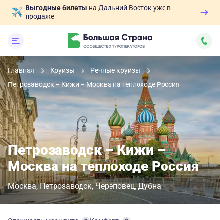
Выгодные билеты
на Дальний Восток уже в
продаже
Главная
Круизы
Речные круизы
Петрозаводск – Кижи – Москва на теплоходе Россия
Петрозаводск – Кижи –
Москва на теплоходе Россия
Москва
Петрозаводск
Череповец
Дубна