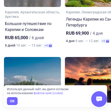
Карелия
Архангельская область
Карелия
Ленинградская о
Арктика
Легенды Карелии из Сан
Большое путешествие по
Петербурга
Карелии и Соловкам
RUB 69,900
/ 4 дня
RUB 65,000
/ 6 дней
4 дня
9 авг. — 12 авг.
+5
6 дней
10 авг. — 15 авг.
+4
Используя данный сайт, вы даете согласие
на использование
файлов куки (cookie)
Карелия
Отдых с детьми
OK