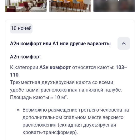
Средняя
А1+
Основных мест:
385890
палуба
комфорт
1
руб.
10 ночей
А2н комфорт или А1 или другие варианты
А2н комфорт
К категории
А2н комфорт
относятся каюты:
103–
110
.
Трехместная двухъярусная каюта со всеми
удобствами, расположенная на нижней палубе.
Площадь каюты ≈ 10 м².
Возможно размещение третьего человека на
дополнительном спальном месте верхнего
расположения (складная двухъярусная
кровать-трансформер).