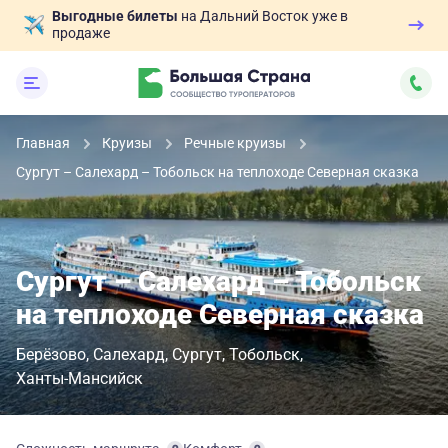
Выгодные билеты
на Дальний Восток уже в
продаже
Главная
Круизы
Речные круизы
Сургут – Салехард – Тобольск на теплоходе Северная сказка
Сургут – Салехард – Тобольск
на теплоходе Северная сказка
Берёзово
Салехард
Сургут
Тобольск
Ханты-Мансийск