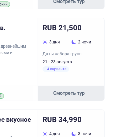
Смотреть тур
окий
RUB 21,500
в.
3 дня
2 ночи
о древнейшим
ными и
Даты набора групп
21—23 августа
+4 варианта
Смотреть тур
й
RUB 34,990
се вкусное
4 дня
3 ночи