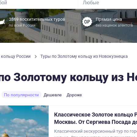
3869 восхитительных туров
Прямая цена
по всей России
без наценок агентств
 кольцу России
Туры по Золотому кольцу из Новокузнецка
по Золотому кольцу из 
По популярности
Дешевле
Дороже
Классическое Золотое кольцо Р
Москвы. От Сергиева Посада д
Классический экскурсионный тур по го