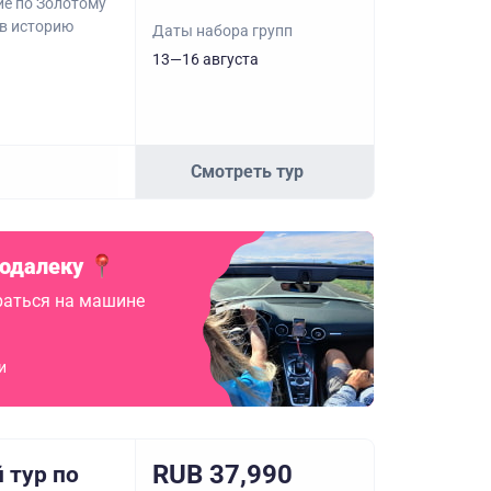
ие по Золотому
 в историю
Даты набора групп
13—16 августа
Смотреть тур
подалеку
аться на машине
и
RUB 37,990
 тур по