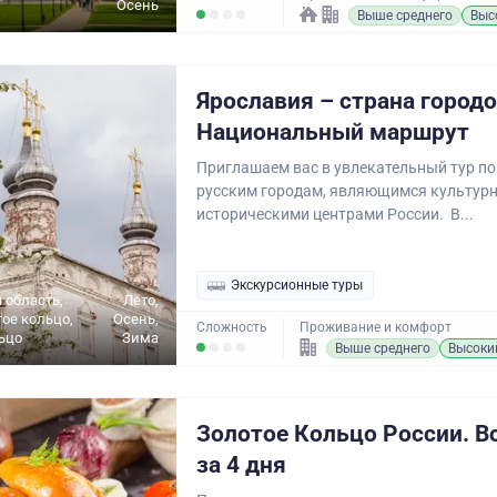
Осень
Выше среднего
Выс
Ярославия – страна городо
Национальный маршрут
Приглашаем вас в увлекательный тур п
русским городам, являющимся культур
историческими центрами России. В...
Экскурсионные туры
 область,
Лето,
ое кольцо,
Осень,
Сложность
Проживание и комфорт
ьцо
Зима
Выше среднего
Высоки
Золотое Кольцо России. В
за 4 дня