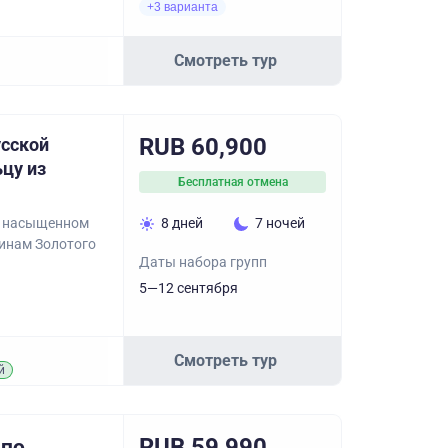
+3 варианта
Смотреть тур
RUB 60,900
усской
ьцу из
Бесплатная отмена
 в насыщенном
8 дней
7 ночей
инам Золотого
Даты набора групп
5—12 сентября
Смотреть тур
й
RUB 59,990
 по