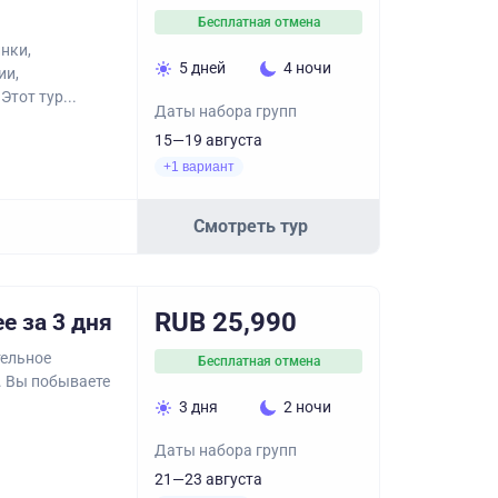
Бесплатная отмена
нки,
5 дней
4 ночи
ии,
тот тур...
Даты набора групп
15—19 августа
+1 вариант
Смотреть тур
RUB 25,990
е за 3 дня
тельное
Бесплатная отмена
. Вы побываете
3 дня
2 ночи
Даты набора групп
21—23 августа