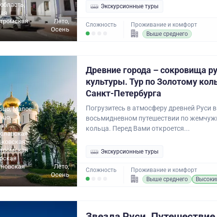
область,
Экскурсионные туры
ая
стромская
Лето,
Сложность
Проживание и комфорт
Осень
Выше среднего
Древние города – сокровища р
культуры. Тур по Золотому кол
Санкт-Петербурга
Погрузитесь в атмосферу древней Руси
ьцо, Малое
ьцо,
восьмидневном путешествии по жемчуж
ая
кольца. Перед Вами откроется...
ославская
сковская
стромская
Экскурсионные туры
ерская
ановская
Лето,
Сложность
Проживание и комфорт
Осень
Выше среднего
Высоки
Звезда Руси. Путешествие