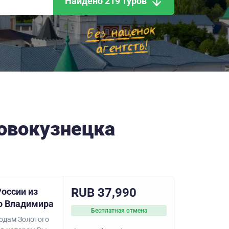
Найдено 219 туров
Новокузнецка
RUB 37,990
оссии из
о Владимира
Бесплатная отмена
родам Золотого