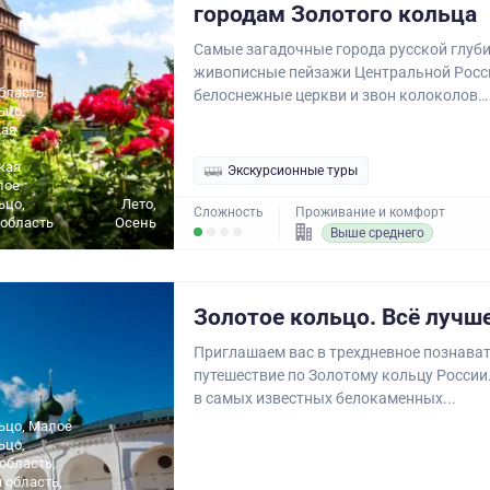
городам Золотого кольца
Самые загадочные города русской глуби
живописные пейзажи Центральной Росс
бласть,
белоснежные церкви и звон колоколов… Э
ьцо,
ая
кая
Экскурсионные туры
лое
ьцо,
Лето,
Сложность
Проживание и комфорт
область
Осень
Выше среднего
Золотое кольцо. Всё лучше
Приглашаем вас в трехдневное познава
путешествие по Золотому кольцу России
в самых известных белокаменных...
ьцо, Малое
ьцо,
область,
 область,