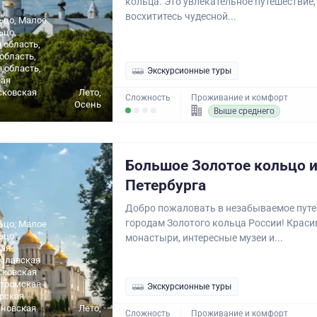
кольца. Это увлекательное путешествие,
восхититесь чудесной...
ьцо, Малое
ьцо,
 область,
область,
 область,
Экскурсионные туры
ая
сковская
Лето,
Сложность
Проживание и комфорт
Осень
Выше среднего
Большое Золотое кольцо и
Петербурга
Добро пожаловать в незабываемое путе
городам Золотого кольца России! Крас
ьцо, Малое
ьцо,
монастыри, интересные музеи и...
ая
ославская
сковская
стромская
Экскурсионные туры
ерская
ановская
Лето,
Сложность
Проживание и комфорт