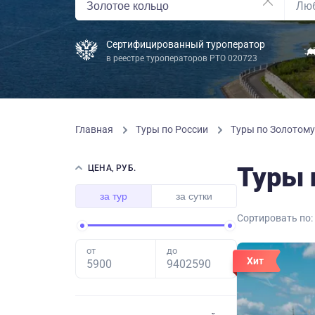
Сертифицированный туроператор
в реестре туроператоров РТО 020723
Главная
Туры по России
Туры по Золотому
Туры 
ЦЕНА, РУБ.
за тур
за сутки
Сортировать по:
от
до
Хит