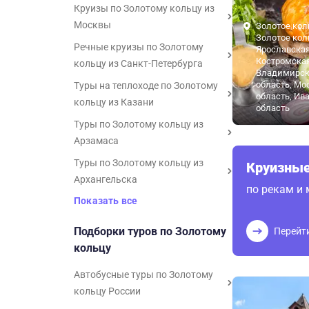
Круизы по Золотому кольцу из
Москвы
Золотое кол
Золотое кол
Речные круизы по Золотому
Ярославская
Костромская
кольцу из Санкт-Петербурга
Владимирск
область, Мо
Туры на теплоходе по Золотому
область, Ив
кольцу из Казани
область
Туры по Золотому кольцу из
Арзамаса
Туры по Золотому кольцу из
Круизные
Архангельска
по рекам и
Показать все
Подборки туров по Золотому
Перейт
кольцу
Автобусные туры по Золотому
кольцу России