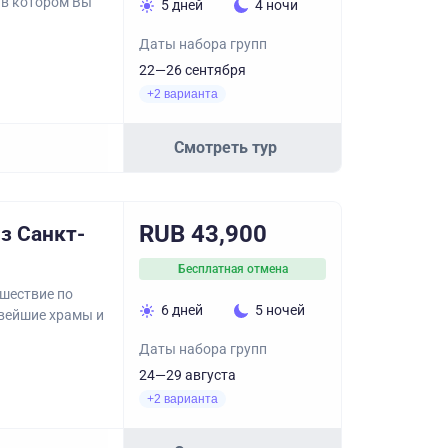
 в котором Вы
5 дней
4 ночи
Даты набора групп
22—26 сентября
+2 варианта
Смотреть тур
RUB 43,900
з Санкт-
Бесплатная отмена
шествие по
6 дней
5 ночей
ивейшие храмы и
Даты набора групп
24—29 августа
+2 варианта