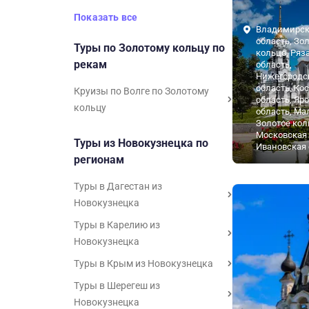
Показать все
Владимирск
область, Зо
Туры по Золотому кольцу по
кольцо, Ряз
рекам
область,
Нижегородс
область, Ко
Круизы по Волге по Золотому
область, Яр
кольцу
область, Ма
Золотое кол
Московская 
Туры из Новокузнецка по
Ивановская 
регионам
Туры в Дагестан из
Новокузнецка
Туры в Карелию из
Новокузнецка
Туры в Крым из Новокузнецка
Туры в Шерегеш из
Новокузнецка