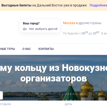
Выгодные билеты
на Дальний Восток уже в продаже
Подробне
Москва
и другие страны
Ваш город?
Да
Нет, выбрать другой
00
00
По будням с
06
до
20
В в
ВНЫЕ ТУРЫ
О НАС
КОНТАКТЫ
му кольцу из Новокузн
организаторов
 ОТДЫХА
ДАТЫ