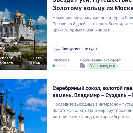
Золотому кольцу из Моск
ая
Насыщенный экскурсионный тур по Зол
лотое
анская
России на 8 дней, в котором Вы увидите
архитектурных памятников и...
кая
стромская
ославская
лое
Экскурсионные туры
ьцо,
область,
Лето,
Сложность
Проживание и комфорт
область
Осень
Выше среднего
Серебряный сокол, золотой лев
камень. Владимир – Суздаль –
Проведите выходные в интересном путе
Золотому кольцу. Наш маршрут проходи
исторические города, которые бережно..