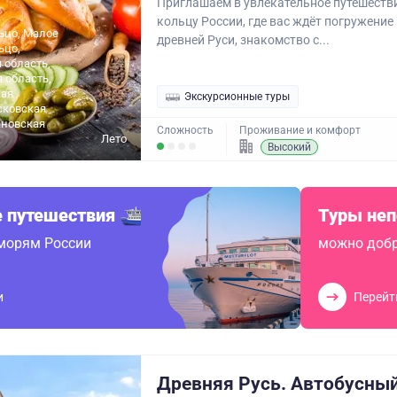
Приглашаем в увлекательное путешеств
кольцу России, где вас ждёт погружение
ьцо, Малое
древней Руси, знакомство с...
ьцо,
 область,
 область,
ая
Экскурсионные туры
сковская
ановская
Сложность
Проживание и комфорт
Лето
Высокий
 путешествия
Туры не
 морям России
можно добр
и
Перейт
Древняя Русь. Автобусный