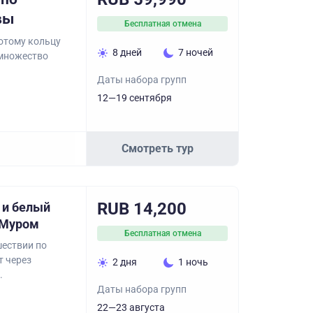
вы
Бесплатная отмена
отому кольцу
8 дней
7 ночей
 множество
Даты набора групп
12—19 сентября
Смотреть тур
RUB 14,200
 и белый
 Муром
Бесплатная отмена
шествии по
т через
2 дня
1 ночь
.
Даты набора групп
22—23 августа