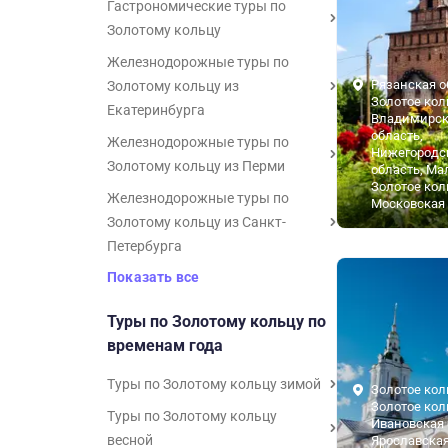
Гастрономические туры по
Золотому кольцу
Железнодорожные туры по
Рязанская о
Золотому кольцу из
Золотое кол
Екатеринбурга
Владимирск
область,
Железнодорожные туры по
Нижегородс
Золотому кольцу из Перми
область, Ма
Золотое кол
Железнодорожные туры по
Московская 
Золотому кольцу из Санкт-
Петербурга
Показать все
Туры по Золотому кольцу по
временам года
Туры по Золотому кольцу зимой
Золотое кол
Золотое кол
Туры по Золотому кольцу
Ивановская 
весной
Ярославская