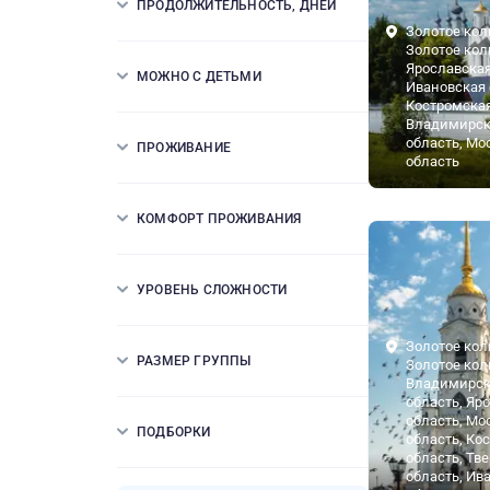
ПРОДОЛЖИТЕЛЬНОСТЬ, ДНЕЙ
Золотое кол
Золотое кол
Ярославская
МОЖНО С ДЕТЬМИ
Ивановская 
Костромская
Владимирск
область, Мо
ПРОЖИВАНИЕ
область
КОМФОРТ ПРОЖИВАНИЯ
УРОВЕНЬ СЛОЖНОСТИ
Золотое кол
РАЗМЕР ГРУППЫ
Золотое кол
Владимирск
область, Яр
область, Мо
ПОДБОРКИ
область, Ко
область, Тв
область, Ив