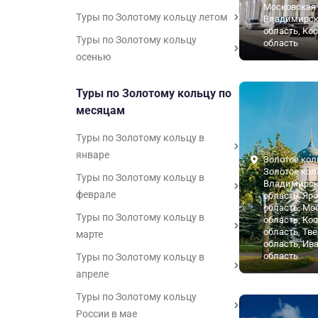
Московская 
Туры по Золотому кольцу летом
Владимирск
область, Ко
Туры по Золотому кольцу
область
осенью
Туры по Золотому кольцу по
месяцам
Туры по Золотому кольцу в
январе
Золотое кол
Золотое кол
Туры по Золотому кольцу в
Владимирск
феврале
область, Яр
область, Мо
Туры по Золотому кольцу в
область, Ко
область, Тв
марте
область, Ив
область
Туры по Золотому кольцу в
апреле
Туры по Золотому кольцу
России в мае