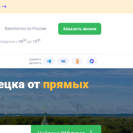
е
Бесплатно по России
Заказать звонок
00
00
ыходные с
08
до
19
Давайте
дружить:
ецка от
прямых