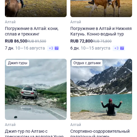
Алтай
Алтай
Погружение в Алтай: кони,
Погружение в Алтай и Нижняя
сплав и треккинг
Катунь. Конно-водный тур
RUB 86,500
RUB 72,800
RUB 89,500
RUB 75,800
7 дн.
10—16 августа
6 дн.
10—15 августа
+3
+3
Джип-туры
Отдых с детьми
Алтай
Алтай
Джип-тур по Алтаю с
Спортивно-оздоровительный
треккингом на водопад Учар
палаточный лагерь