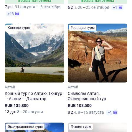
Бесплатная отмена
Бесплатная отмена
7 дн.
31 августа — 6 сентября
6 дн.
20—25 сентября
+1
+13
Конные туры
Горящие туры
Алтай
Алтай
Конный тур по Алтаю: Тюнгур
Символы Алтая.
— Аккем — Джазатор
Экскурсионный тур
RUB 135,800
RUB 103,500
13 дн.
8—20 августа
8 дн.
8—15 августа
+1
Экскурсионные туры
Пешие туры