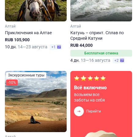
Алтай
Алтай
Приключения на Алтае
Катунь – спринт. Сплав по
Средней Катуни
RUB 105,900
RUB 44,000
10 дн.
14—23 августа
+1
Бесплатная отмена
4 дн.
13—16 августа
+2
Экскурсионные туры
-10%
Всё включено
возьмем все
заботы на себя
Перейти