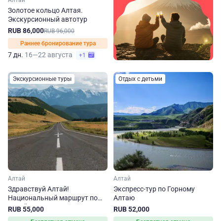
Алтай
Золотое кольцо Алтая.
Экскурсионный автотур
RUB 86,000
RUB 96,000
Раннее бронирование тура
7 дн.
16—22 августа
+1
Экскурсионные туры
Отдых с детьми
Алтай
Алтай
Здравствуй Алтай!
Экспресс-тур по Горному
Национальный маршрут по
Алтаю
Алтайскому краю
RUB 55,000
RUB 52,000