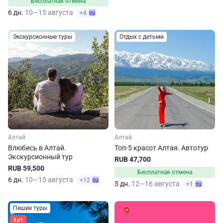
Бесплатная отмена
6 дн.
10—15 августа
+4
Экскурсионные туры
Отдых с детьми
Алтай
Алтай
Влюбись в Алтай.
Топ-5 красот Алтая. Автотур
Экскурсионный тур
RUB 47,700
RUB 59,500
Бесплатная отмена
6 дн.
10—15 августа
+12
5 дн.
12—16 августа
+1
Пешие туры
Хит