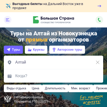
Выгодные билеты
на Дальний Восток уже в
продаже
Туры на Алтай из Новокузнецка
от
прямых
организаторов
Туры
Круизы
Авторские туры
Виды отдыха
Цена
Длительность
Мин. возраст
Прожив
Сертифицированный
туроператор РТО 020723