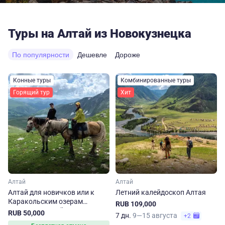
Туры на Алтай из Новокузнецка
По популярности
Дешевле
Дороже
Конные туры
Комбинированные туры
Горящий тур
Хит
Алтай
Алтай
Алтай для новичков или к
Летний калейдоскоп Алтая
Каракольским озерам
RUB 109,000
налегке. Конный тур
RUB 50,000
7 дн.
9—15 августа
+2