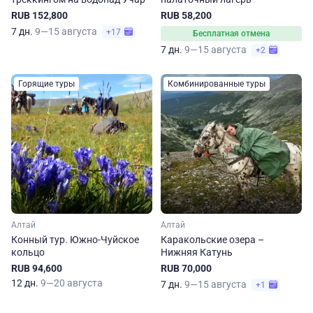
RUB 152,800
RUB 58,200
7 дн.
9—15 августа
+17
Бесплатная отмена
7 дн.
9—15 августа
+2
Горящие туры
Комбинированные туры
Алтай
Алтай
Конный тур. Южно-Чуйское
Каракольские озера –
кольцо
Нижняя Катунь
RUB 94,600
RUB 70,000
12 дн.
9—20 августа
7 дн.
9—15 августа
+1