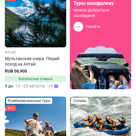
Туры неподалеку
можно добраться
на машине
Перейти
Алтай
Мультинские озера. Пеший
поход на Алтай
RUB 58,900
Бесплатная отмена
9 дн.
12—20 августа
+1
Комбинированные туры
Сплавы
Хит