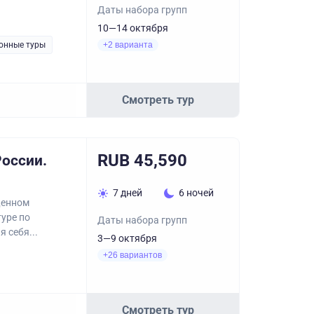
Даты набора групп
10—14 октября
онные туры
+2 варианта
Смотреть тур
RUB 45,590
оссии.
7 дней
6 ночей
щенном
уре по
Даты набора групп
 себя...
3—9 октября
+26 вариантов
Смотреть тур