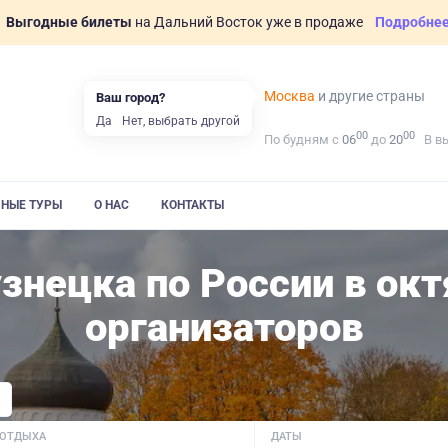
Выгодные билеты
на Дальний Восток уже в продаже
Подробне
Москва
и другие страны
Ваш город?
Да
Нет, выбрать другой
00
00
По будням с
06
до
20
В в
ВНЫЕ ТУРЫ
О НАС
КОНТАКТЫ
знецка по России в ок
организаторов
 ОТДЫХА
ДАТЫ