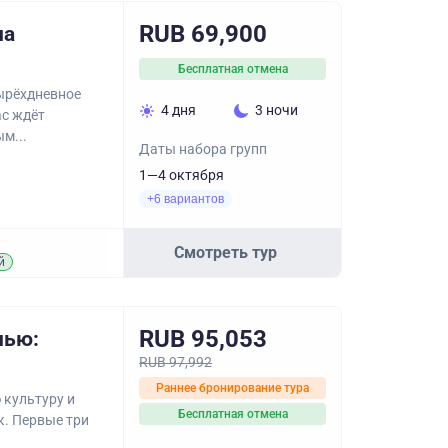
RUB 69,900
на
Бесплатная отмена
ырёхдневное
4 дня
3 ночи
ас ждёт
м...
Даты набора групп
1—4 октября
+6 вариантов
Смотреть тур
й
RUB 95,053
нью:
RUB 97,992
Раннее бронирование тура
 культуру и
Бесплатная отмена
. Первые три