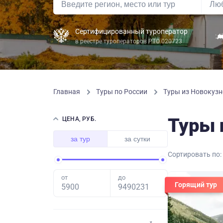
Сертифицированный туроператор
в реестре туроператоров РТО 020723
Главная
Туры по России
Туры из Новокузн
Туры 
ЦЕНА, РУБ.
за тур
за сутки
Сортировать по:
от
до
Горящий тур