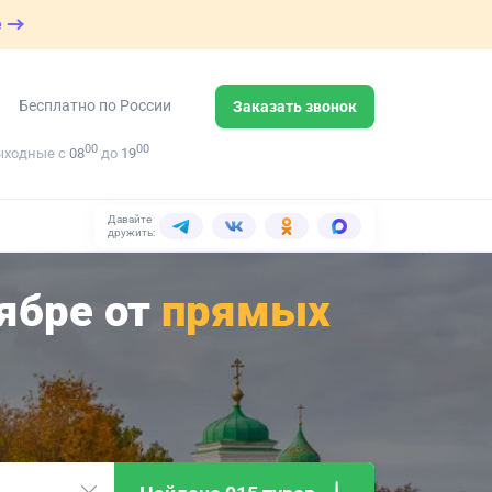
е
Бесплатно по России
Заказать звонок
00
00
ыходные с
08
до
19
Давайте
дружить:
тябре от
прямых