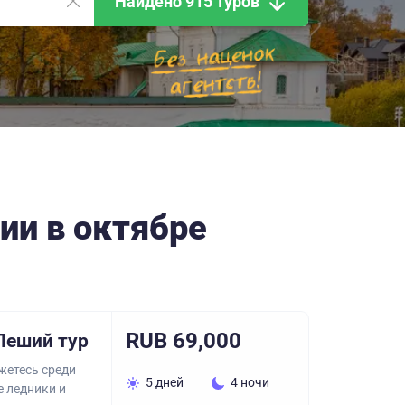
Найдено 915 туров
ии в октябре
RUB 69,000
Пеший тур
жетесь среди
5 дней
4 ночи
е ледники и