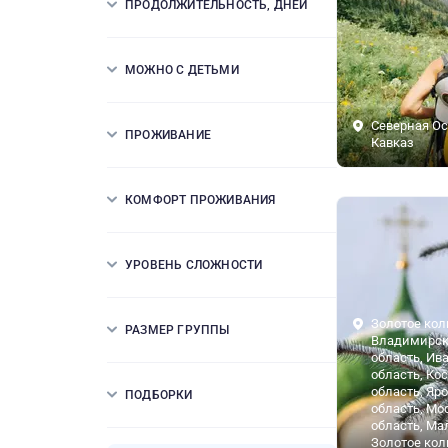
ПРОДОЛЖИТЕЛЬНОСТЬ, ДНЕЙ
МОЖНО С ДЕТЬМИ
Северная Ос
ПРОЖИВАНИЕ
Кавказ
КОМФОРТ ПРОЖИВАНИЯ
УРОВЕНЬ СЛОЖНОСТИ
Золотое кол
РАЗМЕР ГРУППЫ
Владимирск
область, Ив
область, Ко
область, Яр
ПОДБОРКИ
область, Мо
область, Ма
Золотое кол