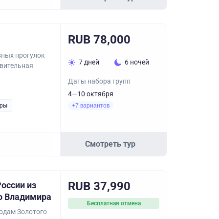
RUB 78,000
вных прогулок
7 дней
6 ночей
ивительная
Даты набора групп
4—10 октября
уры
+7 вариантов
Смотреть тур
RUB 37,990
оссии из
о Владимира
Бесплатная отмена
родам Золотого