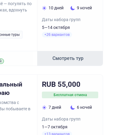
ё — погулять по
10 дней
9 ночей
ках, вдохнуть
Даты набора групп
5—14 октября
онные туры
+26 вариантов
Смотреть тур
й
RUB 55,000
нальный
раю
Бесплатная отмена
комства с
7 дней
6 ночей
Вы побываете в
Даты набора групп
1—7 октября
+13 вариантов