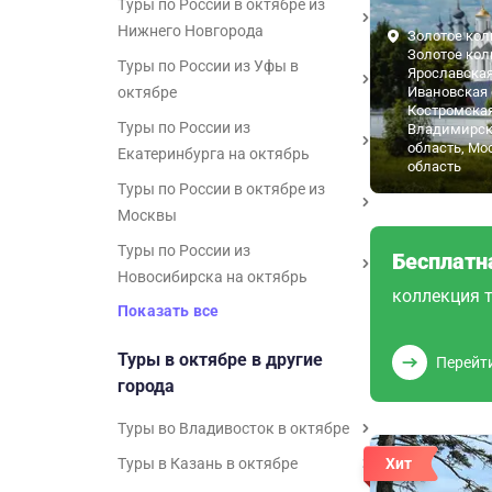
Туры по России в октябре из
Нижнего Новгорода
Золотое кол
Золотое кол
Туры по России из Уфы в
Ярославская
октябре
Ивановская 
Костромская
Туры по России из
Владимирск
область, Мо
Екатеринбурга на октябрь
область
Туры по России в октябре из
Москвы
Туры по России из
Бесплатн
Новосибирска на октябрь
коллекция т
Показать все
Туры в октябре в другие
Перейт
города
Туры во Владивосток в октябре
Туры в Казань в октябре
Хит