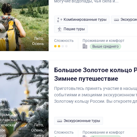
могучие водопады, чья сила и...
Комбинированные туры
Экскурси
Пешие туры
етия,
Лето,
Сложность
Проживание и комфорт
Осень
Выше среднего
Большое Золотое кольцо Р
Зимнее путешествие
Приготовьтесь принять участие в насы
событиями и эмоциями экскурсионном т
ьцо,
Золотому кольцу России. Вы откроете для
ая
ановская
стромская
ославская
Экскурсионные туры
сковская
Лето,
лое
Осень,
Сложность
Проживание и комфорт
ьцо
Зима