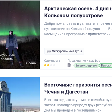
Арктическая осень. 4 дня 
Кольском полуострове
Добро пожаловать в увлекательное чет
путешествие на Кольский полуостров! В
насыщенная программа с приветственны
Экскурсионные туры
луостров,
область,
Сложность
Проживание и комфорт
Осень
Выше среднего
Высоки
Восточные горизонты осе
Чечня и Дагестан
Всего за неделю окунемся в самобытную
захватывающую природу двух республик
дня мы проведем в гостеприимной...