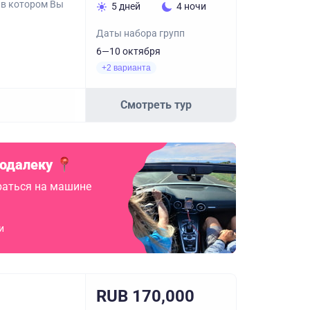
 в котором Вы
5 дней
4 ночи
Даты набора групп
6—10 октября
+2 варианта
Смотреть тур
подалеку
аться на машине
и
RUB 170,000