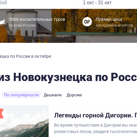
3866 восхитительных туров
Прямая цена
по всей России
без наценок агентств
ецка по России в октябре
из Новокузнецка по Росс
По популярности
Дешевле
Дороже
Легенды горной Дигории. 
Во время путешествия в Дигории вы ока
реликтовых лесов, увидите тысячелетни