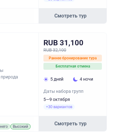
Смотреть тур
RUB 31,100
RUB 32,100
Раннее бронирование тура
Бесплатная отмена
ны
и природа
5 дней
4 ночи
Даты набора групп
5—9 октября
+30 вариантов
Смотреть тур
него
Высокий