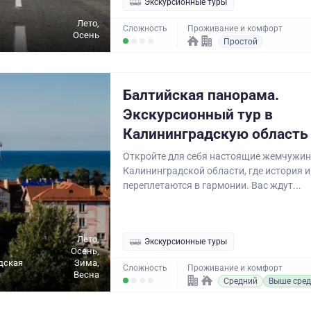
Экскурсионные туры
Лето,
Сложность
Проживание и комфорт
Осень
Простой
Балтийская панорама.
Экскурсионный тур в
Калининградскую область
Откройте для себя настоящие жемчужи
Калининградской области, где история 
переплетаются в гармонии. Вас ждут...
Лето,
Экскурсионные туры
Осень,
дская
Зима,
Сложность
Проживание и комфорт
Весна
Средний
Выше сред