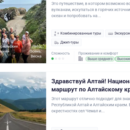
Это путешествие, в котором возможно вс
вулканам, искупаться в горячих источни
океан и попробовать на...
Комбинированные туры
Экскурси
Джип-туры
урильские
Лето,
льний
Осень,
Сложность
Проживание и комфорт
Весна
Выше среднего
Высоки
Здравствуй Алтай! Нацио
маршрут по Алтайскому к
Этот маршрут отлично подходит для зна
Республикой Алтай и Алтайским краем. 
окрестностях сел Чемал и...