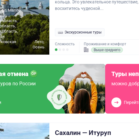
кольца. Это увлекательное путешествие,
восхититесь чудесной...
ьцо, Малое
ьцо,
 область,
область,
 область,
Экскурсионные туры
ая
сковская
Лето,
Сложность
Проживание и комфорт
Осень
Выше среднего
ая отмена
Туры не
уров по России
можно добр
и
Перейт
Сахалин — Итуруп