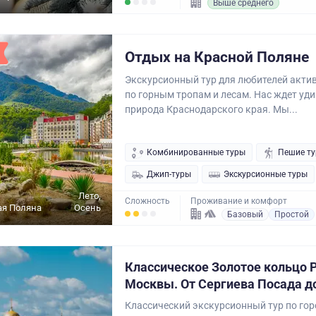
Выше среднего
Отдых на Красной Поляне
Экскурсионный тур для любителей акти
по горным тропам и лесам. Нас ждет уд
природа Краснодарского края. Мы...
Комбинированные туры
Пешие т
Джип-туры
Экскурсионные туры
Лето,
Сложность
Проживание и комфорт
ая Поляна
Осень
Базовый
Простой
Классическое Золотое кольцо Р
Москвы. От Сергиева Посада д
Классический экскурсионный тур по го