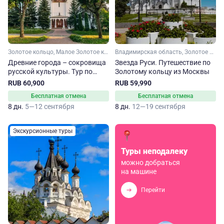
Золотое кольцо, Малое Золотое кольцо, Владимирская область, Ярославская область, Московская область, Костромская область, Тверская область, Ивановская область
Владимирская область, Золотое кольцо, Рязанская область, Нижегородская область, Костромская область, Ярославская область, Малое Золотое кольцо, Московская область, Ивановская область
Древние города – сокровища
Звезда Руси. Путешествие по
русской культуры. Тур по
Золотому кольцу из Москвы
Золотому кольцу из Санкт-
RUB 60,900
RUB 59,990
Петербурга
Бесплатная отмена
Бесплатная отмена
8 дн.
5—12 сентября
8 дн.
12—19 сентября
Экскурсионные туры
Туры неподалеку
можно добраться
на машине
Перейти