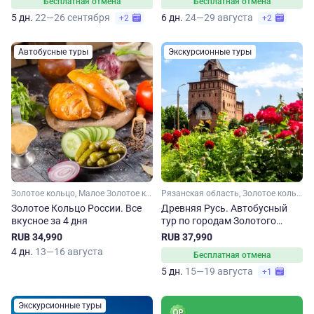
Бесплатная отмена
Бесплатная отмена
5 дн.
22—26 сентября
6 дн.
24—29 августа
+2
+2
Автобусные туры
Экскурсионные туры
Золотое кольцо, Малое Золотое кольцо, Ярославская область, Костромская область, Владимирская область, Московская область, Ивановская область
Рязанская область, Золотое кольцо, Владимирская область, Нижегородская область, Малое Золотое кольцо, Московская область
Золотое Кольцо России. Все
Древняя Русь. Автобусный
вкусное за 4 дня
тур по городам Золотого
кольца
RUB 34,990
RUB 37,990
4 дн.
13—16 августа
Бесплатная отмена
5 дн.
15—19 августа
+1
Экскурсионные туры