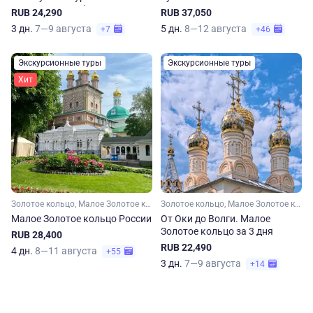
Вологодскую область
RUB 24,290
RUB 37,050
3 дн.
7—9 августа
5 дн.
8—12 августа
+7
+46
Экскурсионные туры
Экскурсионные туры
Хит
Золотое кольцо, Малое Золотое кольцо, Московская область, Владимирская область, Ярославская область, Костромская область, Ивановская область
Золотое кольцо, Малое Золотое кольцо, Московская область, Владимирская область, Рязанская область, Нижегородская область
Малое Золотое кольцо России
От Оки до Волги. Малое
Золотое кольцо за 3 дня
RUB 28,400
RUB 22,490
4 дн.
8—11 августа
+55
3 дн.
7—9 августа
+14