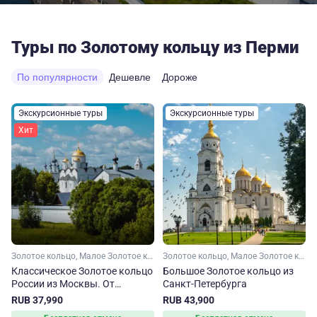
Туры по Золотому кольцу из Перми
По популярности
Дешевле
Дороже
Экскурсионные туры
Экскурсионные туры
Хит
Золотое кольцо, Малое Золотое кольцо, Ярославская область, Ивановская область, Костромская область, Владимирская область, Московская область
Золотое кольцо, Малое Золотое кольцо, Владимирская область, Ярославская область, Московская область, Костромская область, Тверская область, Ивановская область
Классическое Золотое кольцо
Большое Золотое кольцо из
России из Москвы. От
Санкт-Петербурга
Сергиева Посада до
RUB 37,990
RUB 43,900
Владимира