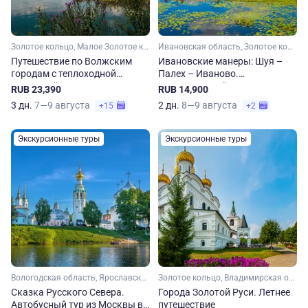
Золотое кольцо, Малое Золотое кольцо, Владимирская область, Ивановская область, Костромская область
Ивановская область, Золотое кольцо, Малое Золотое кольцо
Путешествие по Волжским
Ивановские манеры: Шуя –
городам с теплоходной
Палех – Иваново.
прогулкой
Национальный маршрут по
RUB 23,390
RUB 14,900
Ивановской области
3 дн.
7—9 августа
2 дн.
8—9 августа
+15
+2
Экскурсионные туры
Экскурсионные туры
Вологодская область, Ярославская область, Золотое кольцо, Малое Золотое кольцо
Золотое кольцо, Владимирская область, Ивановская область, Костромская область, Ярославская область, Московская область, Малое Золотое кольцо
Сказка Русского Севера.
Города Золотой Руси. Летнее
Автобусный тур из Москвы в
путешествие