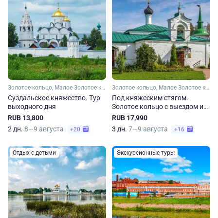
Золотое кольцо, Малое Золотое кольцо, Владимирская область
Золотое кольцо, Малое Золотое кольцо, Московская область, Владимирская область, Ярославская область
Суздальское княжество. Тур
Под княжеским стягом.
выходного дня
Золотое кольцо с выездом из
Москвы по пятницам
RUB 13,800
RUB 17,990
2 дн.
8—9 августа
3 дн.
7—9 августа
+20
+16
Отдых с детьми
Экскурсионные туры