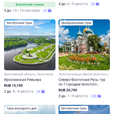
Посада
4 дн.
6—9 августа
+5
Бесплатная отмена
5 дн.
15—19 сентября
+2
Автобусные туры
Экскурсионные туры
Ярославская область, Золотое кольцо, Малое Золотое кольцо
Золотое кольцо, Малое Золотое кольцо, Московская область, Владимирская область, Костромская область, Ярославская область, Ивановская область
Ярославская Ривьера
Северо-Восточная Русь: тур
по 7 городам Золотого
RUB 15,190
кольца. Весна-осень
RUB 20,790
2 дн.
8—9 августа
+6
3 дн.
7—9 августа
+20
Туры выходного дня
Автобусные туры