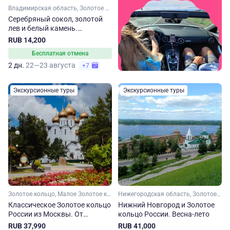
Владимирская область, Золотое кольцо, Малое Золотое кольцо
Серебряный сокол, золотой
лев и белый камень.
Владимир – Суздаль – Муром
RUB 14,200
Бесплатная отмена
2 дн.
22—23 августа
+7
Экскурсионные туры
Экскурсионные туры
Золотое кольцо, Малое Золотое кольцо, Ярославская область, Ивановская область, Костромская область, Владимирская область, Московская область
Нижегородская область, Золотое кольцо, Малое Золотое кольцо, Владимирская область, Костромская область, Ярославская область, Московская область
Классическое Золотое кольцо
Нижний Новгород и Золотое
России из Москвы. От
кольцо России. Весна-лето
Владимира до Сергиева
RUB 37,990
RUB 41,000