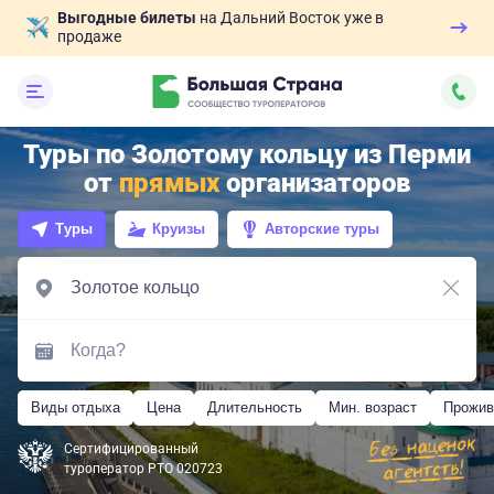
Выгодные билеты
на Дальний Восток уже в
продаже
Туры по Золотому кольцу из Перми
от
прямых
организаторов
Туры
Круизы
Авторские туры
Виды отдыха
Цена
Длительность
Мин. возраст
Прожив
Сертифицированный
туроператор РТО 020723