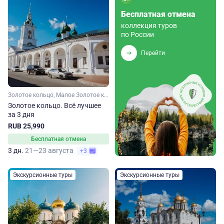
Бесплатная отмена
коллекция туров
по России
Перейти
Золотое кольцо, Малое Золотое кольцо, Ивановская область, Ярославская область, Московская область, Владимирская область, Костромская область
Золотое кольцо. Всё лучшее
за 3 дня
RUB 25,990
Бесплатная отмена
3 дн.
21—23 августа
+3
Экскурсионные туры
Экскурсионные туры