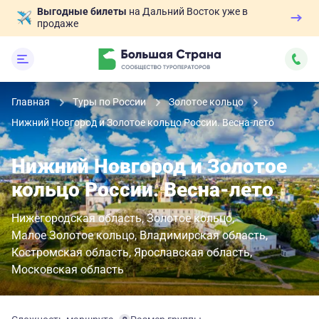
Выгодные билеты
на Дальний Восток уже в
продаже
Главная
Туры по России
Золотое кольцо
Нижний Новгород и Золотое кольцо России. Весна-лето
Нижний Новгород и Золотое
кольцо России. Весна-лето
Нижегородская область
Золотое кольцо
Малое Золотое кольцо
Владимирская область
Костромская область
Ярославская область
Московская область