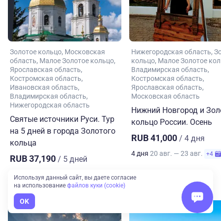
Золотое кольцо
Московская
Нижегородская область
З
область
Малое Золотое кольцо
кольцо
Малое Золотое ко
Ярославская область
Владимирская область
Костромская область
Костромская область
Ивановская область
Ярославская область
Владимирская область
Московская область
Нижегородская область
Нижний Новгород и Зол
Святые источники Руси. Тур
кольцо России. Осень
на 5 дней в города Золотого
RUB 41,000
/ 4 дня
кольца
4 дня
20 авг. — 23 авг.
+4
RUB 37,190
/ 5 дней
5 дней
12 авг. — 16 авг.
+16
Используя данный сайт, вы даете согласие
на использование
файлов куки (cookie)
OK