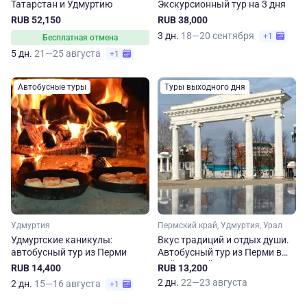
Татарстан и Удмуртию
Экскурсионный тур на 3 дня
RUB 52,150
RUB 38,000
3 дн.
18—20 сентября
+1
Бесплатная отмена
5 дн.
21—25 августа
+1
Автобусные туры
Туры выходного дня
Удмуртия
Пермский край, Удмуртия, Урал
Удмуртские каникулы:
Вкус традиций и отдых души.
автобусный тур из Перми
Автобусный тур из Перми в
Чайковский и Воткинск
RUB 14,400
RUB 13,200
2 дн.
22—23 августа
2 дн.
15—16 августа
+1