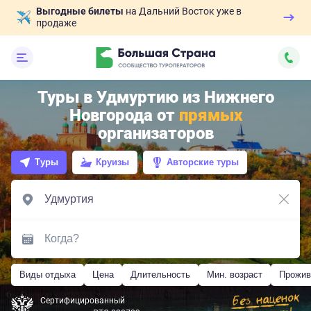
Выгодные билеты
на Дальний Восток уже в
продаже
Туры в Удмуртию из Нижнего
Новгорода от
прямых
организаторов
Туры
Круизы
Авторские туры
Виды отдыха
Цена
Длительность
Мин. возраст
Прожив
Сертифицированный