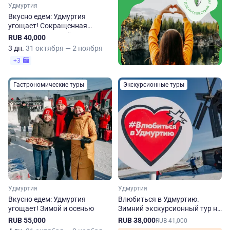
Удмуртия
Вкусно едем: Удмуртия
угощает! Сокращенная
программа. Зимой и осенью
RUB 40,000
3 дн.
31 октября — 2 ноября
+3
Гастрономические туры
Экскурсионные туры
Удмуртия
Удмуртия
Вкусно едем: Удмуртия
Влюбиться в Удмуртию.
угощает! Зимой и осенью
Зимний экскурсионный тур на
3 дня
RUB 55,000
RUB 38,000
RUB 41,000