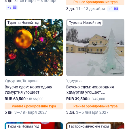
4 дн.
31 октября — 3 ноября
Раннее бронирование тура
+3
3 дн.
11—13 декабря
+1
Туры на Новый год
Туры на Новый год
Удмуртия, Татарстан
Удмуртия
Вкусно едем: новогодняя
Вкусно едем: новогодняя
Удмуртия угощает
Удмуртия угощает.
Сокращенная программа
RUB 63,500
RUB 39,500
RUB 66,000
RUB 42,000
Раннее бронирование тура
Раннее бронирование тура
5 дн.
3—7 января 2027
3 дн.
3—5 января 2027
Туры на Новый год
Гастрономические туры