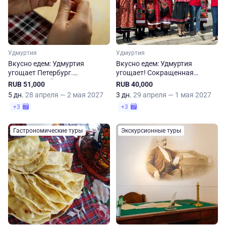
Удмуртия
Удмуртия
Вкусно едем: Удмуртия
Вкусно едем: Удмуртия
угощает Петербург.
угощает! Сокращенная
Пятидневный тур
программа
RUB 51,000
RUB 40,000
5 дн.
28 апреля — 2 мая 2027
3 дн.
29 апреля — 1 мая 2027
+3
+3
Гастрономические туры
Экскурсионные туры