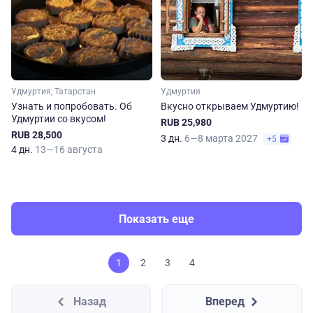
Удмуртия, Татарстан
Удмуртия
Узнать и попробовать. Об
Вкусно открываем Удмуртию!
Удмуртии со вкусом!
RUB 25,980
RUB 28,500
3 дн.
6—8 марта 2027
+5
4 дн.
13—16 августа
Показать еще
1
2
3
4
Назад
Вперед