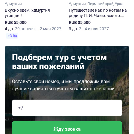
Удмуртия
Удмуртия, Пермский край, Урал
Вкусно едем: Удмуртия
Путешествие как по нотам на
угощает!
родину П. И. Чайковского.
Ижевск — Воткинск —
RUB 55,000
RUB 35,500
Чайковский
4 дн.
29 апреля — 2 мая 2027
3 дн.
2—4 июля 2027
+3
Подберем тур с учетом
ваших пожеланий
Оставьте свой номер, и мы предложим вам
лучшие варианты с учетом ваших пожеланий
Жду звонка