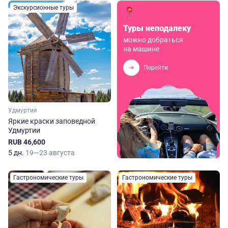
Экскурсионные туры
Туры неподалеку
можно добраться
на машине
Перейти
Удмуртия
Яркие краски заповедной
Удмуртии
RUB 46,600
5 дн.
19—23 августа
Гастрономические туры
Гастрономические туры