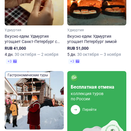
Удмуртия
Удмуртия
Вкусно едем: Удмуртия
Вкусно едем: Удмуртия
угощает Санкт-Петербург с
угощает Петербург зимой
октября по март
RUB 41,000
RUB 51,000
4 дн.
30 октября — 2 ноября
5 дн.
30 октября — 3 ноября
+3
+3
Гастрономические туры
Бесплатная отмена
коллекция туров
по России
Перейти