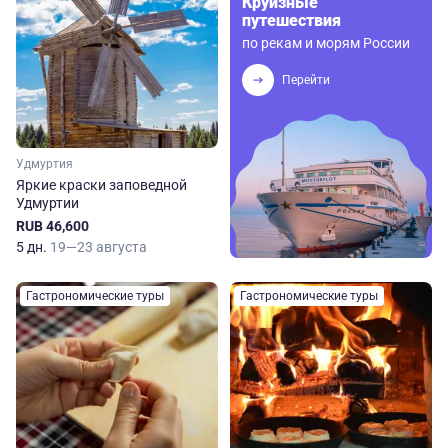
Круизные
путешествия
по рекам и морям России
Перейти
Удмуртия
Яркие краски заповедной
Удмуртии
RUB 46,600
5 дн.
19—23 августа
Гастрономические туры
Гастрономические туры