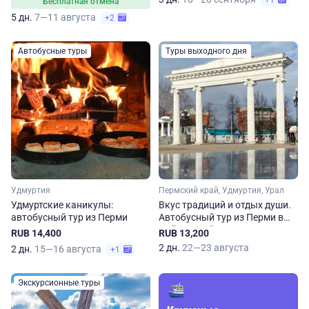
+1
Бесплатная отмена
5 дн.
7—11 августа
+2
Автобусные туры
Туры выходного дня
Удмуртия
Пермский край, Удмуртия, Урал
Удмуртские каникулы:
Вкус традиций и отдых души.
автобусный тур из Перми
Автобусный тур из Перми в
Чайковский и Воткинск
RUB 14,400
RUB 13,200
2 дн.
22—23 августа
2 дн.
15—16 августа
+1
Экскурсионные туры