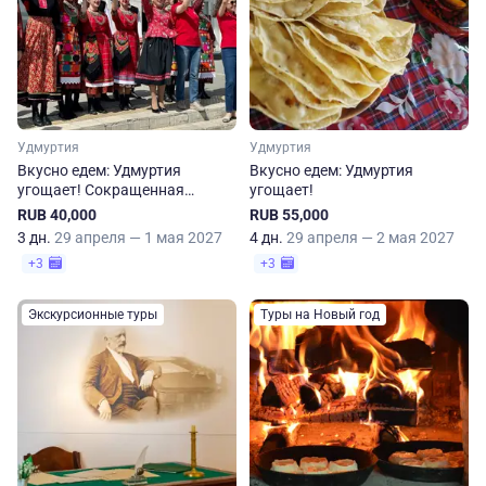
Удмуртия
Удмуртия
Вкусно едем: Удмуртия
Вкусно едем: Удмуртия
угощает! Сокращенная
угощает!
программа
RUB 40,000
RUB 55,000
3 дн.
29 апреля — 1 мая 2027
4 дн.
29 апреля — 2 мая 2027
+3
+3
Экскурсионные туры
Туры на Новый год