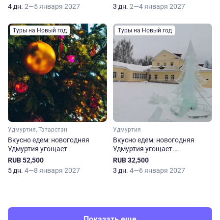
4 дн.
2—5 января 2027
3 дн.
2—4 января 2027
Туры на Новый год
Туры на Новый год
Удмуртия, Татарстан
Удмуртия
Вкусно едем: новогодняя
Вкусно едем: новогодняя
Удмуртия угощает
Удмуртия угощает.
Сокращенная программа
RUB 52,500
RUB 32,500
5 дн.
4—8 января 2027
3 дн.
4—6 января 2027
Показать еще