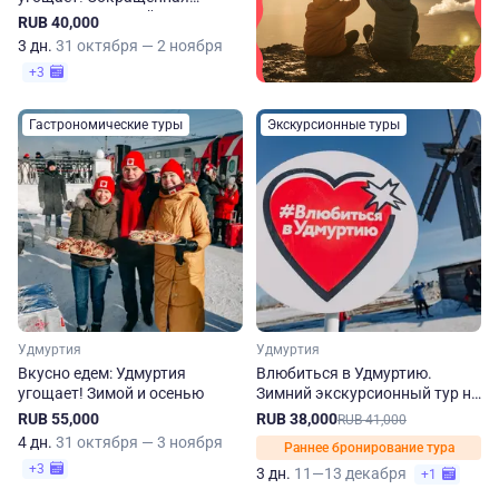
программа. Зимой и осенью
RUB 40,000
3 дн.
31 октября — 2 ноября
+3
Гастрономические туры
Экскурсионные туры
Удмуртия
Удмуртия
Вкусно едем: Удмуртия
Влюбиться в Удмуртию.
угощает! Зимой и осенью
Зимний экскурсионный тур на
3 дня
RUB 55,000
RUB 38,000
RUB 41,000
4 дн.
31 октября — 3 ноября
Раннее бронирование тура
+3
3 дн.
11—13 декабря
+1