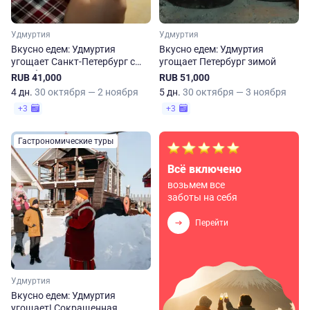
Удмуртия
Удмуртия
Вкусно едем: Удмуртия
Вкусно едем: Удмуртия
угощает Санкт-Петербург с
угощает Петербург зимой
октября по март
RUB 41,000
RUB 51,000
4 дн.
30 октября — 2 ноября
5 дн.
30 октября — 3 ноября
+3
+3
Гастрономические туры
Всё включено
возьмем все
заботы на себя
Перейти
Удмуртия
Вкусно едем: Удмуртия
угощает! Сокращенная