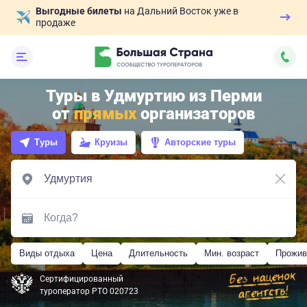
Выгодные билеты
на Дальний Восток уже в
продаже
Туры в Удмуртию из Перми
от
прямых
организаторов
Туры
Круизы
Авторские туры
Виды отдыха
Цена
Длительность
Мин. возраст
Прожив
Сертифицированный
туроператор РТО 020723