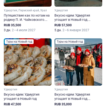
Удмуртия, Пермский край, Урал
Удмуртия
Путешествие как по нотам на
Вкусно едем: Удмуртия
родину П. И. Чайковского.
угощает в Новый год.
Ижевск — Воткинск —
Расширенная программа
RUB 35,500
RUB 57,500
Чайковский
3 дн.
2—4 июля 2027
5 дн.
2—6 января 2027
Туры на Новый год
Туры на Новый год
Удмуртия
Удмуртия
Вкусно едем: Удмуртия
Вкусно едем: Удмуртия
угощает в Новый год
угощает в Новый год.
Сокращенная программа
RUB 47,500
RUB 35,000