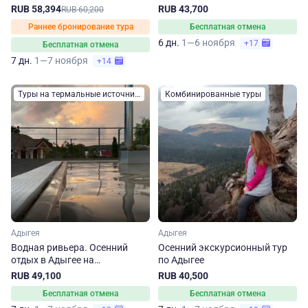
термальных источниках.
RUB 58,394
RUB 43,700
RUB 60,200
Сокращенный маршрут
Раннее бронирование тура
Бесплатная отмена
6 дн.
1—6 ноября
+17
Бесплатная отмена
7 дн.
1—7 ноября
+14
Туры на термальные источники
Комбинированные туры
Адыгея
Адыгея
Водная ривьера. Осенний
Осенний экскурсионный тур
отдых в Адыгее на
по Адыгее
термальных источниках
RUB 49,100
RUB 40,500
Бесплатная отмена
Бесплатная отмена