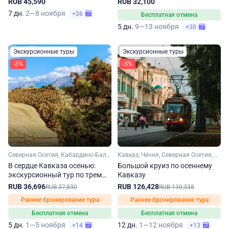
RUB 45,590
RUB 32,100
7 дн.
2—8 ноября
+26
Бесплатная отмена
5 дн.
9—13 ноября
+30
Экскурсионные туры
Экскурсионные туры
-3%
-3%
Северная Осетия, Кабардино-Балкария, Ингушетия, Кавказ
Кавказ, Чечня, Северная Осетия, Кабардино-Балкария, Ингушетия, Дагестан
В сердце Кавказа осенью:
Большой круиз по осеннему
экскурсионный тур по трем
Кавказу
республикам
RUB 36,696
RUB 126,428
RUB 37,830
RUB 130,338
Раннее бронирование тура
Раннее бронирование тура
Бесплатная отмена
Бесплатная отмена
5 дн.
1—5 ноября
12 дн.
1—12 ноября
+14
+13