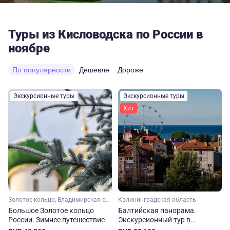
Туры из Кисловодска по России в
ноябре
По популярности
Дешевле
Дороже
Экскурсионные туры
Экскурсионные туры
Хит
Золотое кольцо, Владимирская область, Ивановская область, Костромская область, Ярославская область, Московская область, Малое Золотое кольцо
Калининградская область
Большое Золотое кольцо
Балтийская панорама.
России. Зимнее путешествие
Экскурсионный тур в
Калининградскую область