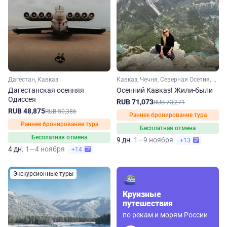
Дагестан, Кавказ
Кавказ, Чечня, Северная Осетия, Дагестан
Дагестанская осенняя
Осенний Кавказ! Жили-были
Одиссея
RUB 71,073
RUB 73,271
RUB 48,875
RUB 50,386
Раннее бронирование тура
Раннее бронирование тура
Бесплатная отмена
Бесплатная отмена
9 дн.
1—9 ноября
+13
4 дн.
1—4 ноября
+14
Экскурсионные туры
Круизные
путешествия
по рекам и морям России