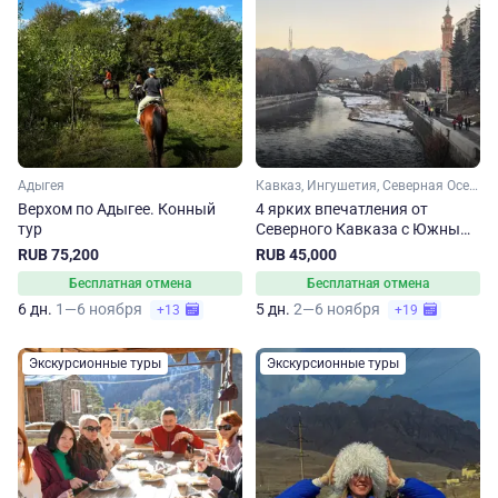
Адыгея
Кавказ, Ингушетия, Северная Осетия, Кабардино-Балкария, Чечня
Верхом по Адыгее. Конный
4 ярких впечатления от
тур
Северного Кавказа с Южным
горячим сердцем. Осенне-
RUB 75,200
RUB 45,000
зимний сокращенный тур
Бесплатная отмена
Бесплатная отмена
6 дн.
1—6 ноября
5 дн.
2—6 ноября
+13
+19
Экскурсионные туры
Экскурсионные туры