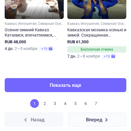
Кавказ, Ингушетия, Северная Осетия, Чечня
Кавказ, Ингушетия, Северная Осетия, Чечня, Дагестан, Кабардино-Балкария
Осенне-зимний Кавказ.
Кавказская мозаика осенью и
Катаемся, впечатляемся,
зимой. Сокращенная
объедаемся! Сокращенный
программа
RUB 48,000
RUB 61,500
тур
4 дн.
2—5 ноября
+19
Бесплатная отмена
7 дн.
2—8 ноября
+19
Показать еще
1
2
3
4
5
6
7
Назад
Вперед