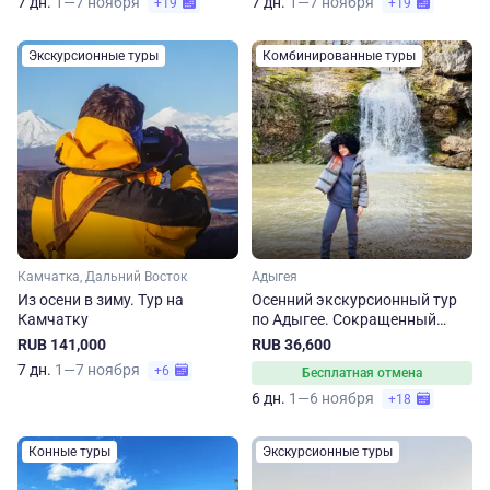
7 дн.
1—7 ноября
7 дн.
1—7 ноября
+19
+19
Экскурсионные туры
Комбинированные туры
Камчатка, Дальний Восток
Адыгея
Из осени в зиму. Тур на
Осенний экскурсионный тур
Камчатку
по Адыгее. Сокращенный
маршрут
RUB 141,000
RUB 36,600
7 дн.
1—7 ноября
+6
Бесплатная отмена
6 дн.
1—6 ноября
+18
Конные туры
Экскурсионные туры