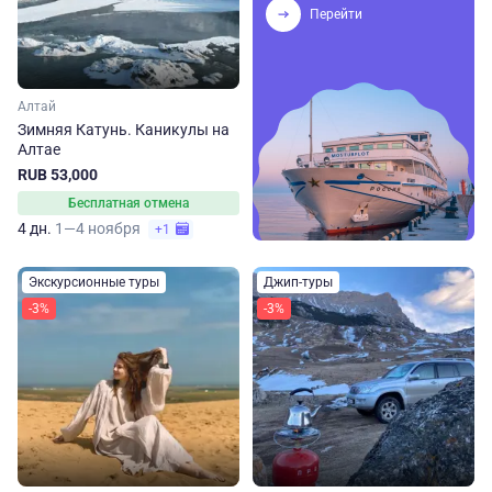
Перейти
Алтай
Зимняя Катунь. Каникулы на
Алтае
RUB 53,000
Бесплатная отмена
4 дн.
1—4 ноября
+1
Экскурсионные туры
Джип-туры
-3%
-3%