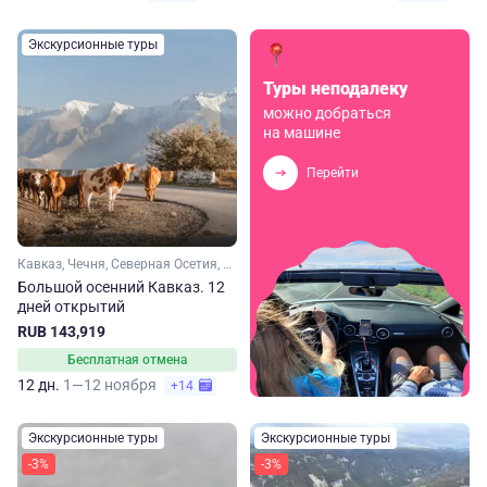
Экскурсионные туры
Туры неподалеку
можно добраться
на машине
Перейти
Кавказ, Чечня, Северная Осетия, Кабардино-Балкария, Ингушетия, Дагестан
Большой осенний Кавказ. 12
дней открытий
RUB 143,919
Бесплатная отмена
12 дн.
1—12 ноября
+14
Экскурсионные туры
Экскурсионные туры
-3%
-3%