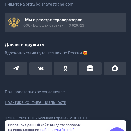
Пишите на
org@bolshayastrana.com
Мы в реестре туроператоров
ООО «Большая Страна» РТО 020723
Давайте дружить
Вдохновляем на путешествия
по России
Пользовательское соглашение
Политика конфиденциальности
© 2016—2026 ООО «Большая Страна». ИНН/КПП
5908078160/590801001 ОГРН 1185958020533
Используя данный сайт, вы даете согласие
Номер в реестре Роскомнадзора № 59-18-006319 (Приказ № 321 от
на использование
файлов куки (cookie)