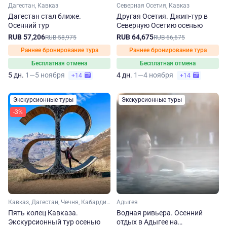
Дагестан, Кавказ
Северная Осетия, Кавказ
Дагестан стал ближе.
Другая Осетия. Джип-тур в
Осенний тур
Северную Осетию осенью
RUB 57,206
RUB 64,675
RUB 58,975
RUB 66,675
Раннее бронирование тура
Раннее бронирование тура
Бесплатная отмена
Бесплатная отмена
5 дн.
1—5 ноября
4 дн.
1—4 ноября
+14
+14
Экскурсионные туры
Экскурсионные туры
-3%
Кавказ, Дагестан, Чечня, Кабардино-Балкария, Северная Осетия, Ингушетия
Адыгея
Пять колец Кавказа.
Водная ривьера. Осенний
Экскурсионный тур осенью
отдых в Адыгее на