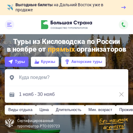
Выгодные билеты
на Дальний Восток уже в
продаже
Туры из Кисловодска по России
в ноябре от
прямых
организаторов
Туры
Круизы
Авторские туры
Виды отдыха
Цена
Длительность
Мин. возраст
Прожив
Сертифицированный
туроператор РТО 020723