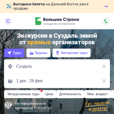
Выгодные билеты
на Дальний Восток уже в
продаже
Экскурсии в Суздаль зимой
от
прямых
организаторов
Туры
Круизы
Авторские туры
Экскурсионные туры
Цена
Длительность
Мин. возраст
Сертифицированный
туроператор РТО 020723