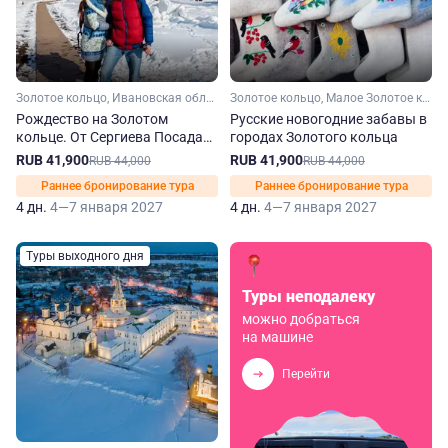
Золотое кольцо, Ивановская область, Костромская область, Ярославская область, Московская область, Владимирская область
Золотое кольцо, Малое Золотое кольцо, Владимирская область, Ивановская область, Костромская область, Ярославская область, Московская область
Рождество на Золотом
Русские новогодние забавы в
кольце. От Сергиева Посада
городах Золотого кольца
до Владимира
RUB 41,900
RUB 41,900
RUB 44,000
RUB 44,000
Раннее бронирование тура
Раннее бронирование тура
4 дн.
4—7 января 2027
4 дн.
4—7 января 2027
Туры выходного дня
Туры неподалеку
можно добраться
на машине
Перейти