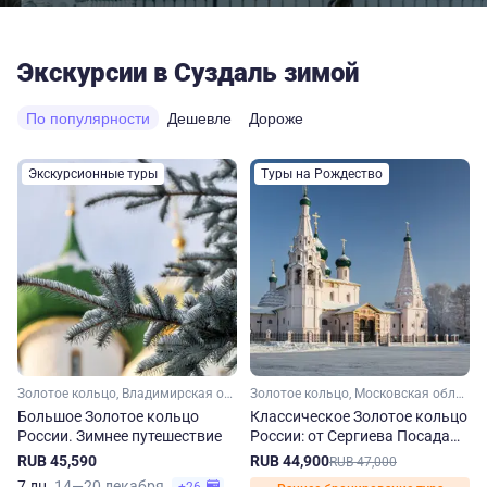
Экскурсии в Суздаль зимой
По популярности
Дешевле
Дороже
Экскурсионные туры
Туры на Рождество
Золотое кольцо, Владимирская область, Ивановская область, Костромская область, Ярославская область, Московская область, Малое Золотое кольцо
Золотое кольцо, Московская область, Ярославская область, Костромская область, Владимирская область, Ивановская область, Малое Золотое кольцо
Большое Золотое кольцо
Классическое Золотое кольцо
России. Зимнее путешествие
России: от Сергиева Посада
до Владимира.
RUB 45,590
RUB 44,900
RUB 47,000
Рождественский тур
7 дн.
14—20 декабря