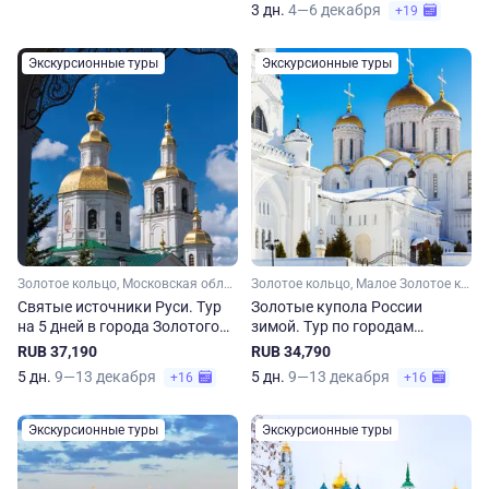
3 дн.
4—6 декабря
+19
Экскурсионные туры
Экскурсионные туры
Золотое кольцо, Московская область, Малое Золотое кольцо, Ярославская область, Костромская область, Ивановская область, Владимирская область, Нижегородская область
Золотое кольцо, Малое Золотое кольцо, Московская область, Ярославская область, Костромская область, Владимирская область, Ивановская область
Святые источники Руси. Тур
Золотые купола России
на 5 дней в города Золотого
зимой. Тур по городам
кольца
Золотого кольца
RUB 37,190
RUB 34,790
5 дн.
9—13 декабря
5 дн.
9—13 декабря
+16
+16
Экскурсионные туры
Экскурсионные туры