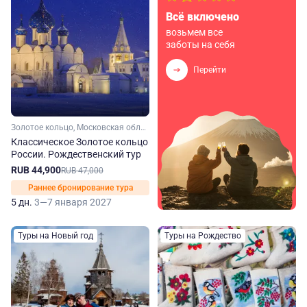
Всё включено
возьмем все
заботы на себя
Перейти
Золотое кольцо, Московская область, Ярославская область, Костромская область, Владимирская область, Малое Золотое кольцо
Классическое Золотое кольцо
России. Рождественский тур
RUB 44,900
RUB 47,000
Раннее бронирование тура
5 дн.
3—7 января 2027
Туры на Новый год
Туры на Рождество