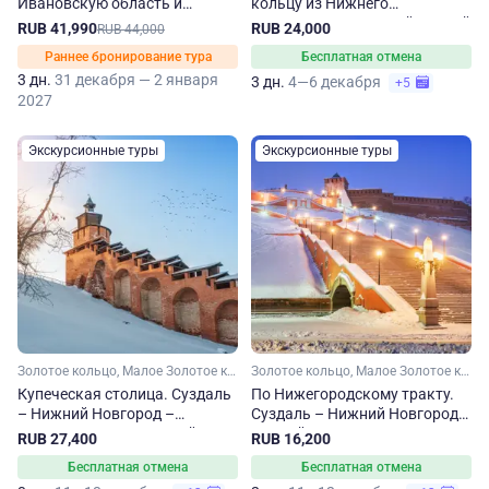
Ивановскую область и
кольцу из Нижнего
Суздаль
Новгорода. 3-дневный зимний
RUB 41,990
RUB 24,000
RUB 44,000
тур
Раннее бронирование тура
Бесплатная отмена
3 дн.
31 декабря — 2 января
3 дн.
4—6 декабря
+5
2027
Экскурсионные туры
Экскурсионные туры
Золотое кольцо, Малое Золотое кольцо, Владимирская область, Нижегородская область, Ивановская область
Золотое кольцо, Малое Золотое кольцо, Владимирская область, Нижегородская область, Ивановская область
Купеческая столица. Суздаль
По Нижегородскому тракту.
– Нижний Новгород –
Суздаль – Нижний Новгород.
Арзамас. Осенне-зимний тур
Зимний тур
RUB 27,400
RUB 16,200
Бесплатная отмена
Бесплатная отмена