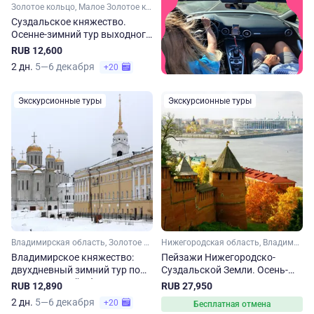
Золотое кольцо, Малое Золотое кольцо, Владимирская область
Суздальское княжество.
Осенне-зимний тур выходного
дня
RUB 12,600
2 дн.
5—6 декабря
+20
Экскурсионные туры
Экскурсионные туры
Владимирская область, Золотое кольцо, Малое Золотое кольцо
Нижегородская область, Владимирская область, Золотое кольцо, Малое Золотое кольцо
Владимирское княжество:
Пейзажи Нижегородско-
двухдневный зимний тур по
Суздальской Земли. Осень-
Владимирской области
зима
RUB 12,890
RUB 27,950
2 дн.
5—6 декабря
+20
Бесплатная отмена