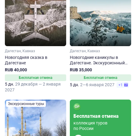
Дагестан, Кавказ
Дагестан, Кавказ
Новогодняя сказка в
Новогодние каникулы в
Дагестане
Дагестане. Экскурсионный
тур
RUB 40,000
RUB 35,000
Бесплатная отмена
Бесплатная отмена
5 дн.
29 декабря — 2 января
5 дн.
2—6 января 2027
+1
2027
Экскурсионные туры
Бесплатная отмена
коллекция туров
по России