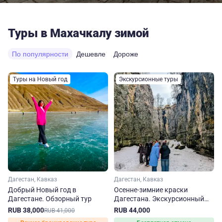
Туры в Махачкалу зимой
По популярности
Дешевле
Дороже
Туры на Новый год
Экскурсионные туры
Дагестан, Кавказ
Дагестан, Кавказ
Добрый Новый год в
Осенне-зимние краски
Дагестане. Обзорный тур
Дагестана. Экскурсионный
тур
RUB 38,000
RUB 44,000
RUB 41,000