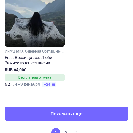
Ингушетия, Северная Осетия, Чечня, Кавказ, Дагестан
Ешь. Восхищайся. Люби.
Зимнее путешествие на
Кавказ
RUB 64,000
Бесплатная отмена
6 дн.
4—9 декабря
+24
Показать еще
1
2
3