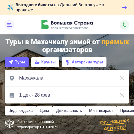
Выгодные билеты
на Дальний Восток уже в
продаже
Туры в Махачкалу зимой от
прямых
организаторов
Туры
Круизы
Авторские туры
Виды отдыха
Цена
Длительность
Мин. возраст
Прожив
Сертифицированный
туроператор РТО 020723