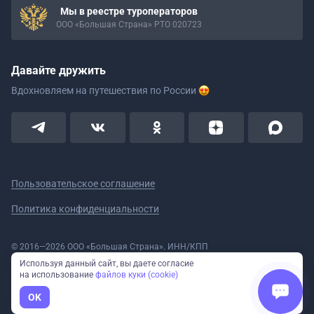
Мы в реестре туроператоров
ООО «Большая Страна» РТО 020723
Давайте дружить
Вдохновляем на путешествия
по России
Пользовательское соглашение
Политика конфиденциальности
© 2016—2026 ООО «Большая Страна». ИНН/КПП
5908078160/590801001 ОГРН 1185958020533
Используя данный сайт, вы даете согласие
Номер в реестре Роскомнадзора № 59-18-006319 (Приказ № 321 от
на использование
файлов куки (cookie)
11.10.2018)
Полное или частичное копирование изображений и текстов возможно
OK
только с указанием активной ссылки на сайт Большая Страна.