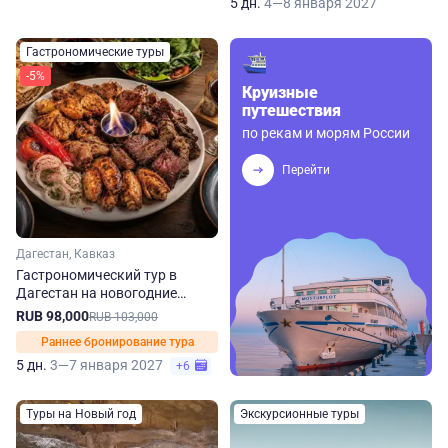
5 дн.
4—8 января 2027
Гастрономические туры
-5%
Круизные
путешествия
по рекам и морям России
Перейти
Дагестан, Кавказ
Гастрономический тур в
Дагестан на новогодние
праздники
RUB 98,000
RUB 103,000
Раннее бронирование тура
5 дн.
3—7 января 2027
+6
Туры на Новый год
Экскурсионные туры