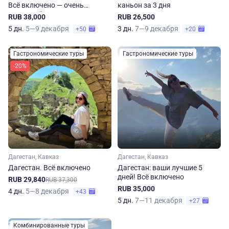
Всё включено — очень
каньон за 3 дня
душевный тур
RUB 38,000
RUB 26,500
5 дн.
5—9 декабря
3 дн.
7—9 декабря
+50
+20
Гастрономические туры
Гастрономические туры
-20%
Дагестан, Кавказ
Дагестан, Кавказ
Дагестан. Всё включено
Дагестан: ваши лучшие 5
дней! Всё включено
RUB 29,840
RUB 37,300
RUB 35,000
4 дн.
5—8 декабря
+43
5 дн.
7—11 декабря
+27
Комбинированные туры