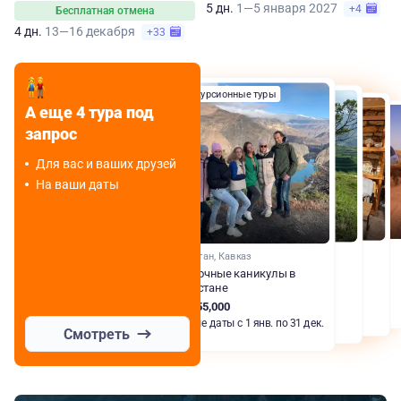
5 дн.
1—5 января 2027
+4
Бесплатная отмена
4 дн.
13—16 декабря
+33
Экскурсионные туры
Экскурсионные туры
Экскурсионные туры
А еще 4 тура под
Джип-туры
запрос
Для вас и ваших друзей
На ваши даты
Дагестан, Кавказ
Сказочные каникулы в
Дагестане
RUB 55,000
Любые даты с 1 янв. по 31 дек.
Смотреть