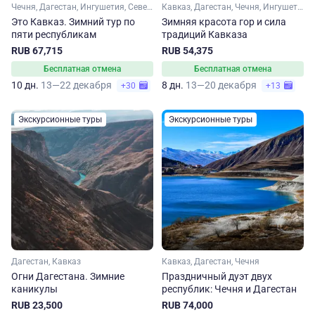
Чечня, Дагестан, Ингушетия, Северная Осетия, Кабардино-Балкария, Кавказ
Кавказ, Дагестан, Чечня, Ингушетия, Северная Осетия
Это Кавказ. Зимний тур по
Зимняя красота гор и сила
пяти республикам
традиций Кавказа
RUB 67,715
RUB 54,375
Бесплатная отмена
Бесплатная отмена
10 дн.
13—22 декабря
8 дн.
13—20 декабря
+30
+13
Экскурсионные туры
Экскурсионные туры
Дагестан, Кавказ
Кавказ, Дагестан, Чечня
Огни Дагестана. Зимние
Праздничный дуэт двух
каникулы
республик: Чечня и Дагестан
RUB 23,500
RUB 74,000