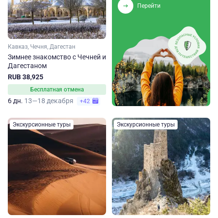
Перейти
Кавказ, Чечня, Дагестан
Зимнее знакомство с Чечней и
Дагестаном
RUB 38,925
Бесплатная отмена
6 дн.
13—18 декабря
+42
Экскурсионные туры
Экскурсионные туры