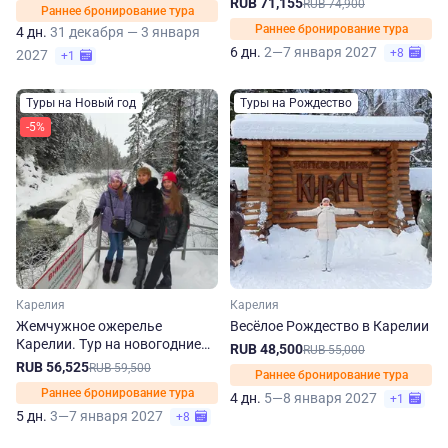
RUB 71,155
RUB 74,900
Раннее бронирование тура
Раннее бронирование тура
4 дн.
31 декабря — 3 января
6 дн.
2—7 января 2027
+8
2027
+1
Туры на Новый год
Туры на Рождество
-5%
Карелия
Карелия
Жемчужное ожерелье
Весёлое Рождество в Карелии
Карелии. Тур на новогодние
RUB 48,500
RUB 55,000
праздники
RUB 56,525
RUB 59,500
Раннее бронирование тура
Раннее бронирование тура
4 дн.
5—8 января 2027
+1
5 дн.
3—7 января 2027
+8