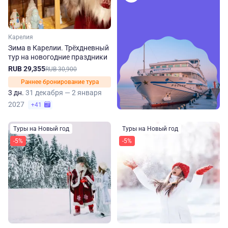
Карелия
Зима в Карелии. Трёхдневный
тур на новогодние праздники
RUB 29,355
RUB 30,900
Раннее бронирование тура
3 дн.
31 декабря — 2 января
2027
+41
Туры на Новый год
Туры на Новый год
-5%
-5%