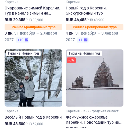
Карелия
Карелия
Очарование зимней Карелии.
Новый год в Карелии.
Тур в начале зимы и на
Экскурсионный тур
новогодние праздники
RUB 29,355
RUB 46,455
RUB 30,900
RUB 48,900
Раннее бронирование тура
Раннее бронирование тура
3 дн.
31 декабря — 2 января
4 дн.
31 декабря — 3 января
2027
2027
+10
+1
Туры на Новый год
Туры на Новый год
-5%
Карелия
Карелия, Ленинградская область
Весёлый Новый год в Карелии
Жемчужное ожерелье
Карелии. Новогодний тур из
RUB 48,500
RUB 52,000
Санкт-Петербурга