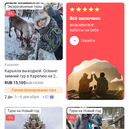
Экскурсионные туры
-5%
Всё включено
возьмем все
заботы на себя
Перейти
Карелия
Карьяла-выходной. Осенне-
зимний тур в Карелию на 2
дня
RUB 15,105
RUB 15,900
Раннее бронирование тура
2 дн.
5—6 декабря
+37
Туры на Новый год
Туры на Новый год
-5%
-5%