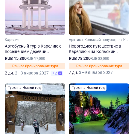
Карелия
Арктика, Кольский полуостров, Карелия, Мурманская область
Автобусный тур в Карелию с
Новогоднее путешествие в
посещением деревни
Карелию и на Кольский
Киндасово
полуостров из Санкт-
RUB 15,800
RUB 78,200
RUB 17,000
RUB 82,000
Петербурга
Раннее бронирование тура
Раннее бронирование тура
7 дн.
3—9 января 2027
2 дн.
2—3 января 2027
+2
Туры на Новый год
Туры на Новый год