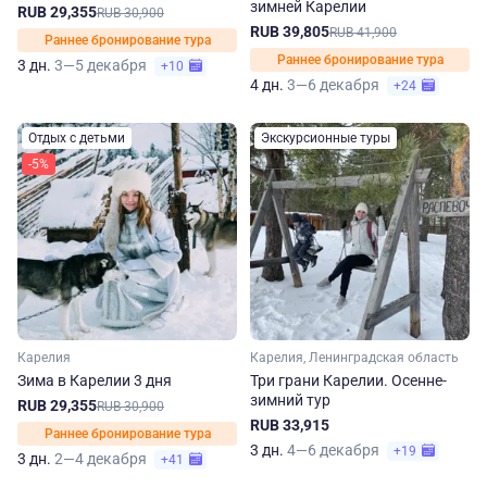
зимней Карелии
RUB 29,355
RUB 30,900
RUB 39,805
RUB 41,900
Раннее бронирование тура
Раннее бронирование тура
3 дн.
3—5 декабря
+10
4 дн.
3—6 декабря
+24
Отдых с детьми
Экскурсионные туры
-5%
Карелия
Карелия, Ленинградская область
Зима в Карелии 3 дня
Три грани Карелии. Осенне-
зимний тур
RUB 29,355
RUB 30,900
RUB 33,915
Раннее бронирование тура
3 дн.
4—6 декабря
+19
3 дн.
2—4 декабря
+41