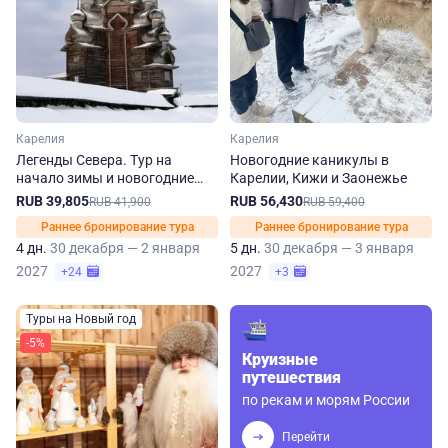
Карелия
Карелия
Легенды Севера. Тур на
Новогодние каникулы в
начало зимы и новогодние
Карелии, Кижи и Заонежье
праздники в Карелии
RUB 39,805
RUB 56,430
RUB 41,900
RUB 59,400
Раннее бронирование тура
Раннее бронирование тура
4 дн.
30 декабря — 2 января
5 дн.
30 декабря — 3 января
2027
2027
+24
+3
Туры на Новый год
-5%
Круизные
путешествия
по рекам и морям России
Перейти