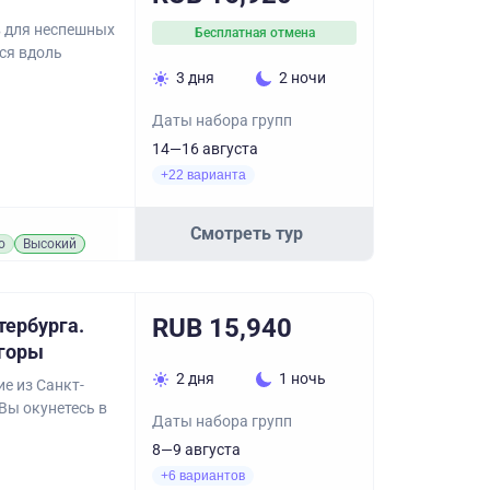
в для неспешных
Бесплатная отмена
ся вдоль
3 дня
2 ночи
Даты набора групп
14—16 августа
+22 варианта
Смотреть тур
о
Высокий
RUB 15,940
тербурга.
 горы
2 дня
1 ночь
е из Санкт-
Вы окунетесь в
Даты набора групп
8—9 августа
+6 вариантов