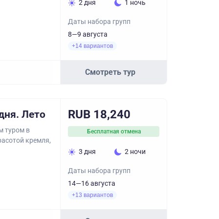
2 дня
1 ночь
Даты набора групп
8—9 августа
+14 вариантов
Смотреть тур
RUB 18,240
дня. Лето
м туром в
Бесплатная отмена
расотой кремля,
3 дня
2 ночи
Даты набора групп
14—16 августа
+13 вариантов