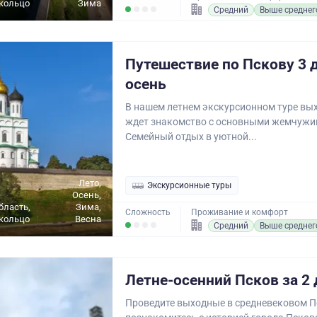
кольцо
Зима
Средний
Выше среднег
Путешествие по Пскову 3 д
осень
В нашем летнем экскурсионном туре вых
ждет знакомство с основными жемчужи
Семейный отдых в уютной...
Лето,
Экскурсионные туры
Осень,
бласть,
Зима,
Сложность
Проживание и комфорт
кольцо
Весна
Средний
Выше среднег
Летне-осенний Псков за 2 
Проведите выходные в средневековом П