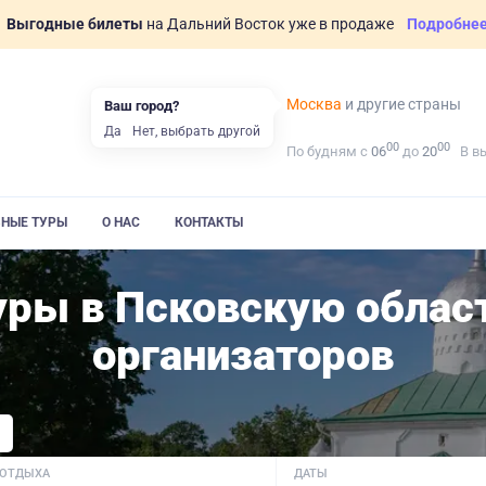
Выгодные билеты
на Дальний Восток уже в продаже
Подробне
Москва
и другие страны
Ваш город?
Да
Нет, выбрать другой
00
00
По будням с
06
до
20
В в
ВНЫЕ ТУРЫ
О НАС
КОНТАКТЫ
уры в Псковскую облас
организаторов
 ОТДЫХА
ДАТЫ