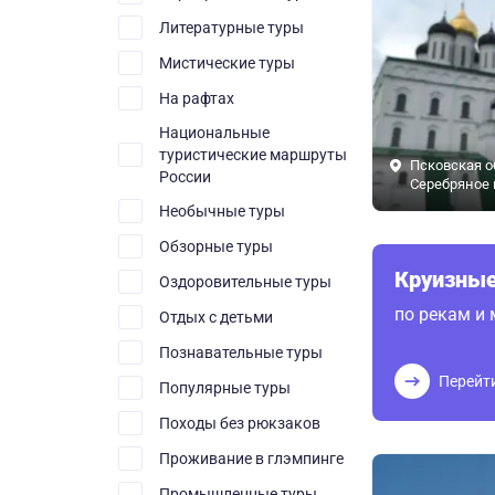
Литературные туры
Мистические туры
На рафтах
Национальные
туристические маршруты
Псковская о
России
Серебряное 
Необычные туры
Обзорные туры
Круизные
Оздоровительные туры
по рекам и
Отдых с детьми
Познавательные туры
Перейт
Популярные туры
Походы без рюкзаков
Проживание в глэмпинге
Промышленные туры