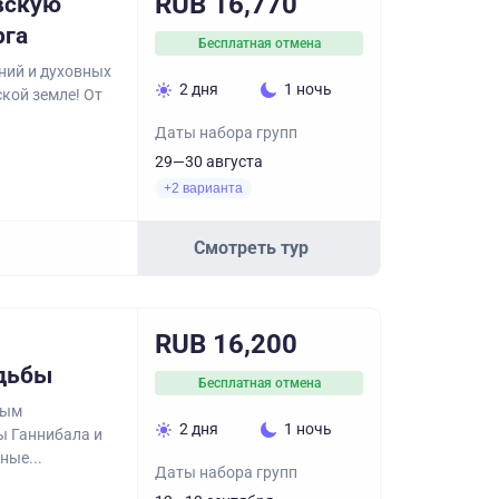
RUB 16,770
вскую
рга
Бесплатная отмена
ний и духовных
2 дня
1 ночь
кой земле! От
Даты набора групп
29—30 августа
+2 варианта
Смотреть тур
RUB 16,200
адьбы
Бесплатная отмена
ным
2 дня
1 ночь
ы Ганнибала и
ные...
Даты набора групп