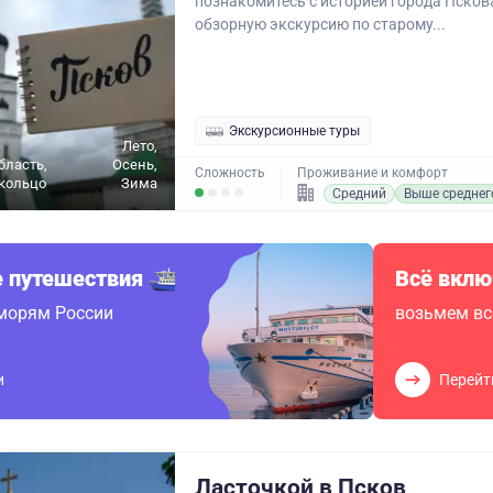
познакомитесь с историей города Пскова
обзорную экскурсию по старому...
Экскурсионные туры
Лето,
бласть,
Осень,
Сложность
Проживание и комфорт
кольцо
Зима
Средний
Выше среднег
 путешествия
Всё вклю
 морям России
возьмем вс
и
Перейт
Ласточкой в Псков