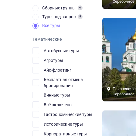
Серебряное 
Сборные группы
Туры под запрос
Все туры
Тематические
Автобусные туры
Агротуры
Айс-флоатинг
Бесплатная отмена
бронирования
Псковская о
Серебряное 
Винные туры
Всё включено
Гастрономические туры
Исторические туры
Корпоративные туры