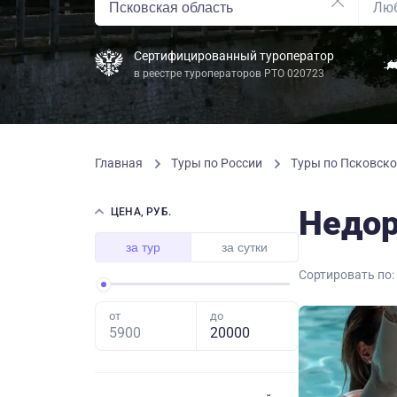
Сертифицированный туроператор
в реестре туроператоров РТО 020723
Главная
Туры по России
Туры по Псковск
Недор
ЦЕНА, РУБ.
за тур
за сутки
Сортировать по:
от
до