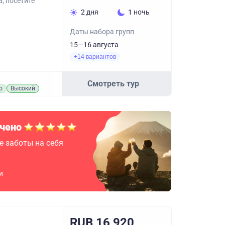
, посетите
2 дня
1 ночь
Даты набора групп
15—16 августа
+14 вариантов
Смотреть тур
о
Высокий
чено
е заботы на себя
и
RUB 16,920