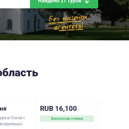
Найдено 27 туров
область
RUB 16,100
дня
уре в Псков с
Бесплатная отмена
овседневных