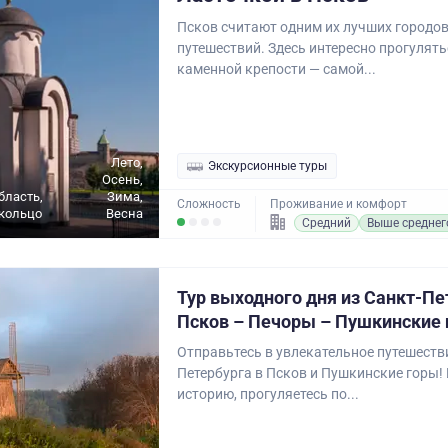
Псков считают одним их лучших городо
путешествий. Здесь интересно прогулять
каменной крепости — самой...
Лето,
Экскурсионные туры
Осень,
бласть,
Зима,
Сложность
Проживание и комфорт
кольцо
Весна
Средний
Выше среднег
Тур выходного дня из Санкт-Пе
Псков – Печоры – Пушкинские
Отправьтесь в увлекательное путешестви
Петербурга в Псков и Пушкинские горы! 
историю, прогуляетесь по...