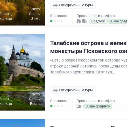
Экскурсионные туры
Лето,
бласть,
Осень,
Сложность
Проживание и комфорт
кольцо
Зима
Средний
Выше сред
Талабские острова и вели
монастыри Псковского оз
«Есть в озере Псковском три острова чу
строки древней летописи посвящены ос
Талабского архипелага. Этот тур...
Экскурсионные туры
Лето,
бласть,
Осень,
Сложность
Проживание и комфорт
кольцо
Весна
Выше среднего