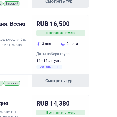
Смотреть тур
о
Высокий
RUB 16,500
ня. Весна-
Бесплатная отмена
одного дня Вас
3 дня
2 ночи
нами Пскова.
Даты набора групп
14—16 августа
+20 вариантов
Смотреть тур
о
Высокий
RUB 14,380
дня
скове: вы
Бесплатная отмена