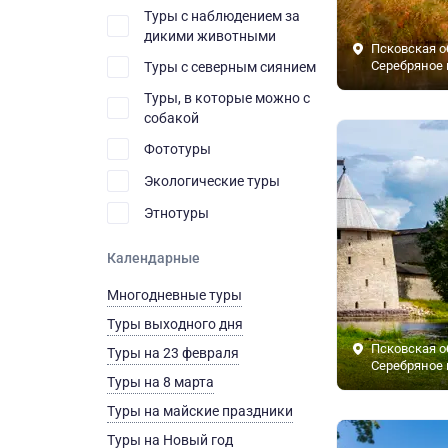
Туры с наблюдением за
дикими животными
Псковская о
Серебряное 
Туры с северным сиянием
Туры, в которые можно с
собакой
Фототуры
Экологические туры
Этнотуры
Календарные
Многодневные туры
Туры выходного дня
Псковская о
Туры на 23 февраля
Серебряное 
Туры на 8 марта
Туры на майские праздники
Туры на Новый год