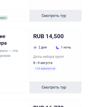
Смотреть тур
него
RUB 14,500
кие
ера
2 дня
1 ночь
дных» — эти
тровам
Даты набора групп
8—9 августа
+14 вариантов
Смотреть тур