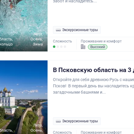
забот и насладитесь...
Экскурсионные туры
Лето,
бласть,
Осень,
Сложность
Проживание и комфорт
кольцо
Зима
Высокий
В Псковскую область на 3 
Откройте для себя древнюю Русь с наши
Псков! В первый день вы насладитесь к
загадочными башнями и...
Экскурсионные туры
Лето,
бласть,
Осень,
Сложность
Проживание и комфорт