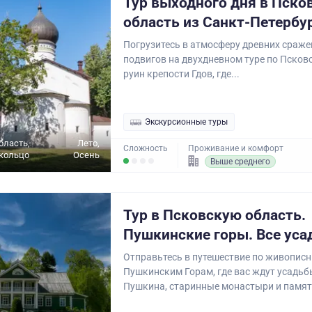
Тур выходного дня в Пско
область из Санкт-Петербу
Погрузитесь в атмосферу древних сраже
подвигов на двухдневном туре по Псковс
руин крепости Гдов, где...
Экскурсионные туры
бласть,
Лето,
Сложность
Проживание и комфорт
кольцо
Осень
Выше среднего
Тур в Псковскую область.
Пушкинские горы. Все ус
Отправьтесь в путешествие по живопис
Пушкинским Горам, где вас ждут усадьб
Пушкина, старинные монастыри и памят