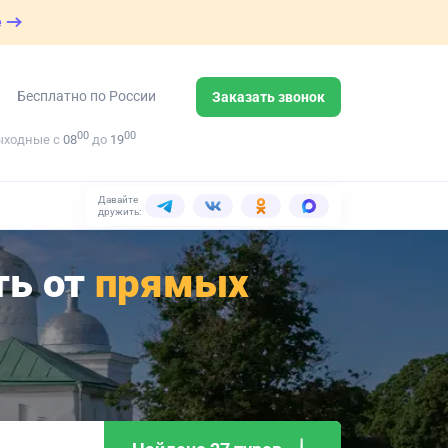
е
Бесплатно по России
Заказать звонок
00
00
ыходные с
08
до
19
Давайте
дружить:
ть от
прямых