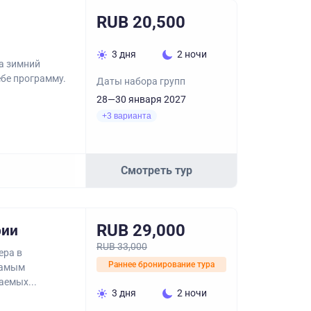
RUB 20,500
3 дня
2 ночи
а зимний
ебе программу.
Даты набора групп
28—30 января 2027
+3 варианта
Смотреть тур
RUB 29,000
рии
RUB 33,000
ера в
Раннее бронирование тура
самым
аемых...
3 дня
2 ночи