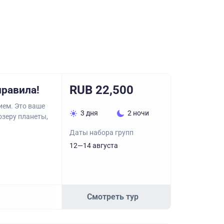
RUB 22,500
правила!
ием. Это ваше
3 дня
2 ночи
озеру планеты,
Даты набора групп
12—14 августа
Смотреть тур