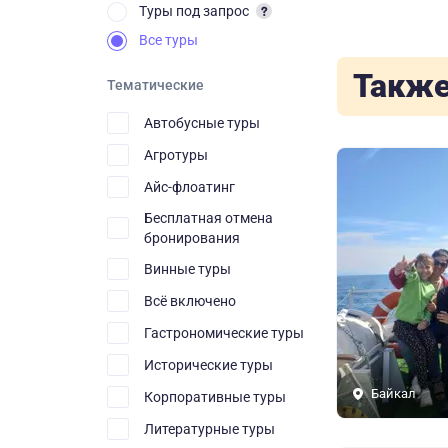
Туры под запрос
Все туры
Также
Тематические
Автобусные туры
Агротуры
Айс-флоатинг
Бесплатная отмена
бронирования
Винные туры
Всё включено
Гастрономические туры
Исторические туры
Байкал
Корпоративные туры
Литературные туры