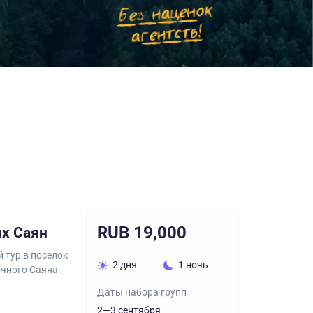
RUB 19,000
ых Саян
 тур в поселок
2 дня
1 ночь
очного Саяна.
Даты набора групп
2—3 сентября