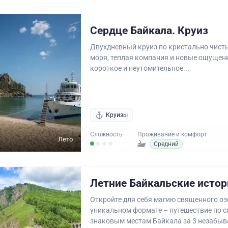
Сердце Байкала. Круиз
Двухдневный круиз по кристально чист
моря, теплая компания и новые ощущени
короткое и неутомительное...
Круизы
Сложность
Проживание и комфорт
Лето
Средний
Летние Байкальские истор
Откройте для себя магию священного оз
уникальном формате – путешествие по 
знаковым местам Байкала за 3 незабыв