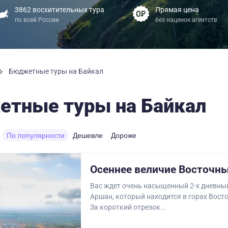
3862 восхитительных тура
Прямая цена
по всей России
без наценок агентств
Бюджетные туры на Байкал
тные туры на Байкал
По популярности
Дешевле
Дороже
Осеннее величие Восточн
Вас ждет очень насыщенный 2-х дневный
Аршан, который находится в горах Вост
За короткий отрезок...