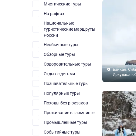
Мистические туры
На рафтах
Национальные
туристические маршруты
России
Необычные туры
Обзорные туры
Оздоровительные туры
Байкал, Сиб
Отдых с детьми
Иркутская о
Познавательные туры
Популярные туры
Походы без рюкзаков
Проживание в глэмпинге
Промышленные туры
Событийные туры