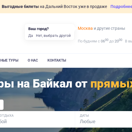
Выгодные билеты
на Дальний Восток уже в продаже
Подробне
Москва
и другие страны
Ваш город?
Да
Нет, выбрать другой
00
00
По будням с
06
до
20
В в
ВНЫЕ ТУРЫ
О НАС
КОНТАКТЫ
ы на Байкал от
прямы
 ОТДЫХА
ДАТЫ