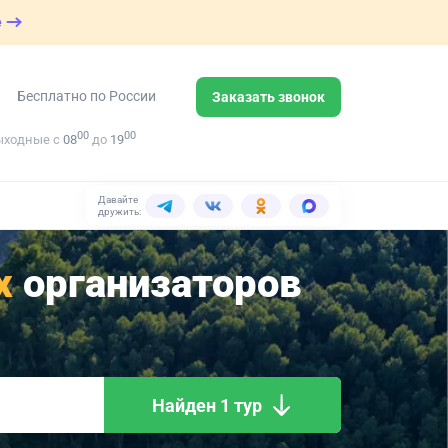
е
Бесплатно по России
Заказать звонок
00
00
ыходные с
08
до
19
Давайте
дружить:
х
организаторов
Найден 1 тур