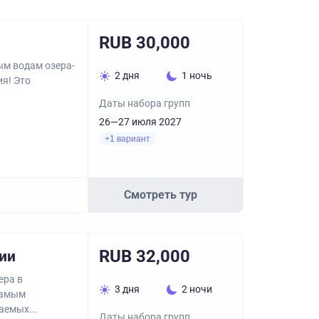
RUB 30,000
ым водам озера-
2 дня
1 ночь
я! Это
Даты набора групп
26—27 июля 2027
+1 вариант
Смотреть тур
RUB 32,000
ии
ера в
3 дня
2 ночи
самым
аемых...
Даты набора групп