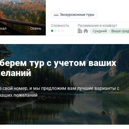
Экскурсионные туры
Сложность
Проживание и комфорт
йкал
Осень
Средний
Выше сред
берем тур с учетом ваших
еланий
е свой номер, и мы предложим вам лучшие варианты с
ваших пожеланий