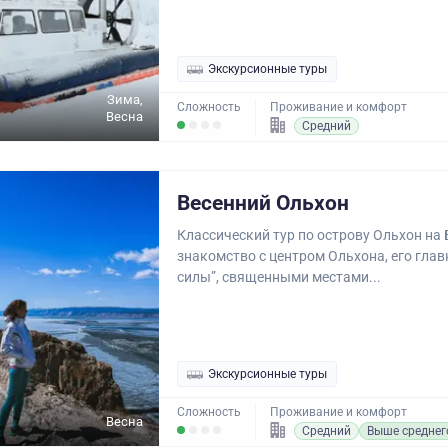
Экскурсионные туры
Зима,
Сложность
Проживание и комфорт
Весна
Средний
Весенний Ольхон
Классический тур по острову Ольхон на 
знакомство с центром Ольхона, его гла
силы”, священными местами...
Экскурсионные туры
Сложность
Проживание и комфорт
Весна
Средний
Выше среднег