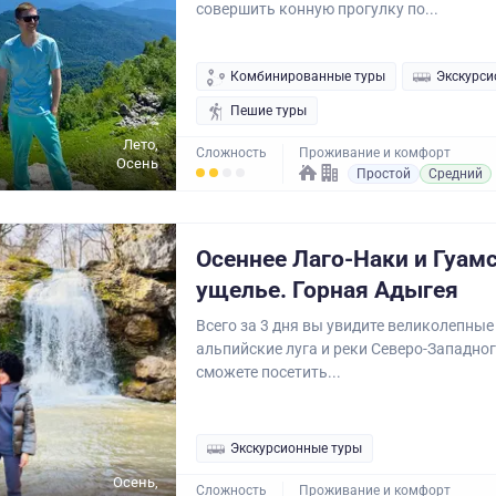
совершить конную прогулку по...
Комбинированные туры
Экскурси
Пешие туры
Лето,
Сложность
Проживание и комфорт
Осень
Простой
Средний
Осеннее Лаго-Наки и Гуам
ущелье. Горная Адыгея
Всего за 3 дня вы увидите великолепные 
альпийские луга и реки Северо-Западно
сможете посетить...
Экскурсионные туры
Осень,
Сложность
Проживание и комфорт