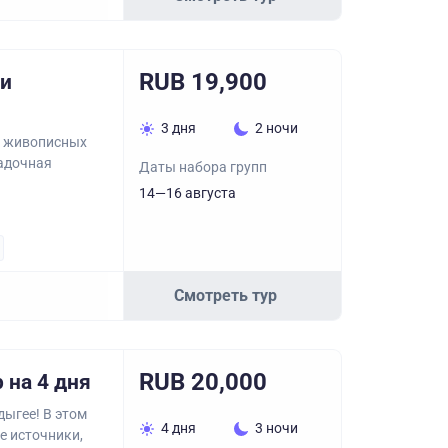
RUB 19,900
 и
3 дня
2 ночи
 и живописных
гадочная
Даты набора групп
14—16 августа
Смотреть тур
RUB 20,000
 на 4 дня
дыгее! В этом
4 дня
3 ночи
е источники,