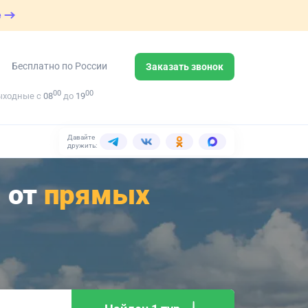
е
Бесплатно по России
Заказать звонок
00
00
ыходные с
08
до
19
Давайте
дружить:
 от
прямых