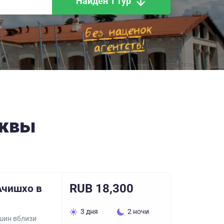
Найден 1 тур
сквы
RUB 18,300
Ачишхо в
3 дня
2 ночи
шин вблизи