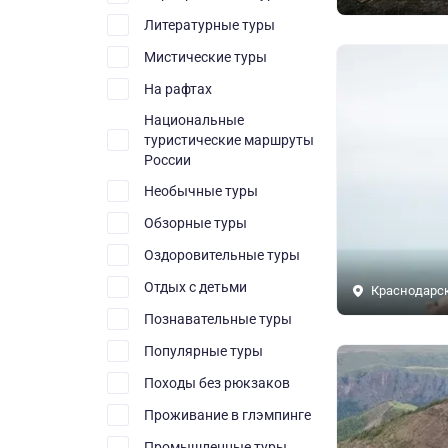
Литературные туры
Мистические туры
На рафтах
Национальные
туристические маршруты
России
Необычные туры
Обзорные туры
Оздоровительные туры
Отдых с детьми
Краснодарс
Познавательные туры
Популярные туры
Походы без рюкзаков
Проживание в глэмпинге
Промышленные туры