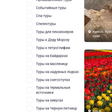
Событийные туры
Спа-туры
Спелеотуры
Туры для пенсионеров
Кавказ, Кра
край
Туры к Деду Морозу
Туры к петроглифам
Туры на байдарках
Туры на масленицу
Туры на надувных лодках
Туры на снегоступах
Туры на термальные
источники
Туры на хивусах
Туры на Черную пятницу
Крым