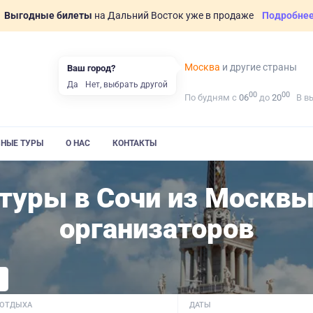
Выгодные билеты
на Дальний Восток уже в продаже
Подробне
Москва
и другие страны
Ваш город?
Да
Нет, выбрать другой
00
00
По будням с
06
до
20
В в
ВНЫЕ ТУРЫ
О НАС
КОНТАКТЫ
туры в Сочи из Москвы
организаторов
 ОТДЫХА
ДАТЫ