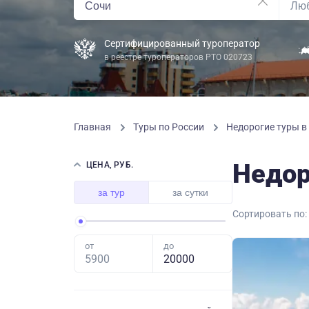
Сертифицированный туроператор
в реестре туроператоров РТО 020723
Главная
Туры по России
Недорогие туры в
Недор
ЦЕНА, РУБ.
за тур
за сутки
Сортировать по:
от
до