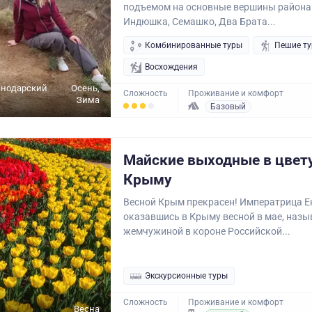
подъемом на основные вершины района
Индюшка, Семашко, Два Брата...
Комбинированные туры
Пешие т
Восхождения
снодарский
Осень,
Сложность
Проживание и комфорт
Зима
Базовый
Майские выходные в цве
Крыму
Весной Крым прекрасен! Императрица Ек
оказавшись в Крыму весной в мае, наз
жемчужиной в короне Российской...
Экскурсионные туры
Сложность
Проживание и комфорт
Весна