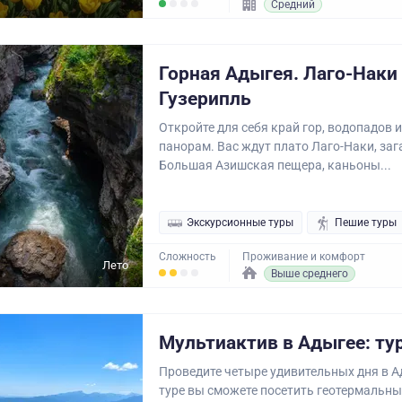
Средний
Горная Адыгея. Лаго-Наки
Гузерипль
Откройте для себя край гор, водопадов
панорам. Вас ждут плато Лаго-Наки, за
Большая Азишская пещера, каньоны...
Экскурсионные туры
Пешие туры
Сложность
Проживание и комфорт
Лето
Выше среднего
Мультиактив в Адыгее: тур
Проведите четыре удивительных дня в А
туре вы сможете посетить геотермальны