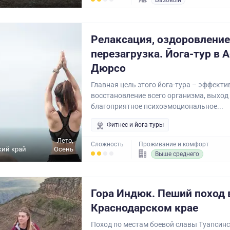
Базовый
Релаксация, оздоровление
перезагрузка. Йога-тур в 
Дюрсо
Главная цель этого йога-тура – эффекти
восстановление всего организма, выход
благоприятное психоэмоциональное...
Фитнес и йога-туры
Лето,
Сложность
Проживание и комфорт
кий край
Осень
Выше среднего
Гора Индюк. Пеший поход 
Краснодарском крае
Поход по местам боевой славы Туапсинс