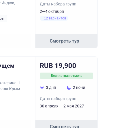
: Индюк,
Даты набора групп
2—4 октября
+12 вариантов
уры
Смотреть тур
RUB 19,900
тущем
Бесплатная отмена
атерина II,
3 дня
2 ночи
ывала Крым
Даты набора групп
30 апреля — 2 мая 2027
Смотреть тур