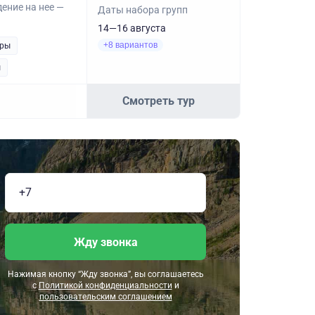
ение на нее —
Даты набора групп
14—16 августа
+8 вариантов
уры
ы
Смотреть тур
Жду звонка
Нажимая кнопку “Жду звонка”, вы соглашаетесь
с
Политикой конфиденциальности
и
пользовательским соглашением