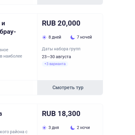
RUB 20,000
 и
Абрау-
8 дней
7 ночей
Даты набора групп
вное
 в наиболее
23—30 августа
+3 варианта
Смотреть тур
RUB 18,300
в
3 дня
2 ночи
кого района с