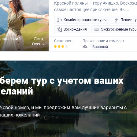
Красной поляны — гору Ачишхо. Восхожд
самое настоящее приключение. Вы...
Комбинированные туры
Пешие т
Восхождения
Экскурсионные тур
снодарский
Лето,
Сложность
Проживание и комфорт
Осень
Базовый
берем тур с учетом ваших
еланий
е свой номер, и мы предложим вам лучшие варианты с
ваших пожеланий