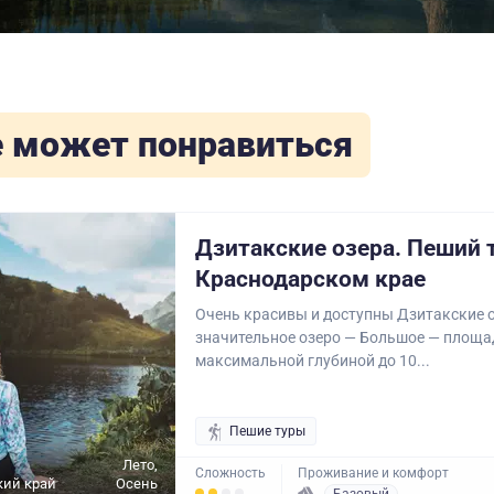
 может понравиться
Дзитакские озера. Пеший 
Краснодарском крае
Очень красивы и доступны Дзитакские 
значительное озеро — Большое — площа
максимальной глубиной до 10...
Пешие туры
Лето,
Сложность
Проживание и комфорт
кий край
Осень