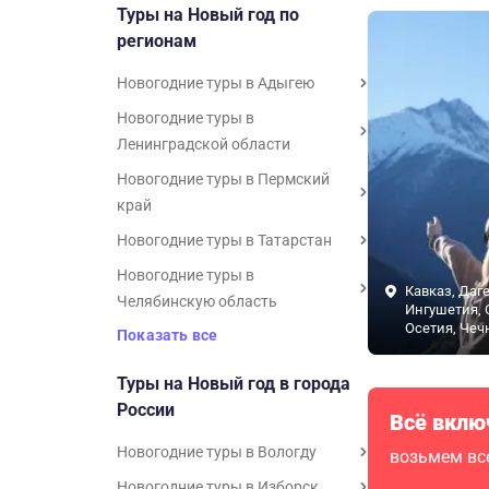
Туры на Новый год по
регионам
Новогодние туры в Адыгею
Новогодние туры в
Ленинградской области
Новогодние туры в Пермский
край
Новогодние туры в Татарстан
Новогодние туры в
Кавказ, Даге
Челябинскую область
Ингушетия, 
Осетия, Чеч
Показать все
Туры на Новый год в города
России
Всё вклю
Новогодние туры в Вологду
возьмем все
Новогодние туры в Изборск