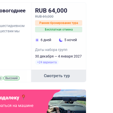
RUB 64,000
овогоднее
RUB 69,000
Раннее бронирование тура
 шестидневном
Бесплатная отмена
ешествии мы
6 дней
5 ночей
Даты набора групп
30 декабря — 4 января 2027
+24 варианта
Смотреть тур
о
Высокий
подалеку
аться на машине