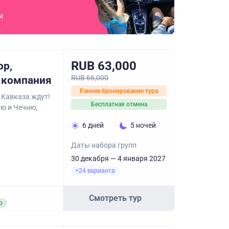
и
RUB 63,000
ор,
RUB 66,000
я компания
Раннее бронирование тура
 Кавказа ждут!
Бесплатная отмена
ю и Чечню,
6 дней
5 ночей
Даты набора групп
30 декабря — 4 января 2027
+24 варианта
Смотреть тур
о