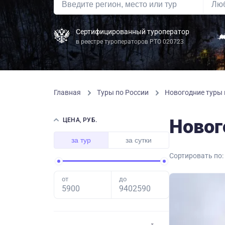
Сертифицированный туроператор
в реестре туроператоров РТО 020723
Главная
Туры по России
Новогодние туры 
Новог
ЦЕНА, РУБ.
за тур
за сутки
Сортировать по:
от
до