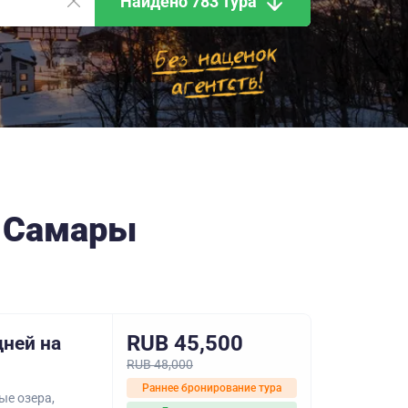
Найдено 783 тура
з Самары
RUB 45,500
дней на
RUB 48,000
Раннее бронирование тура
ые озера,