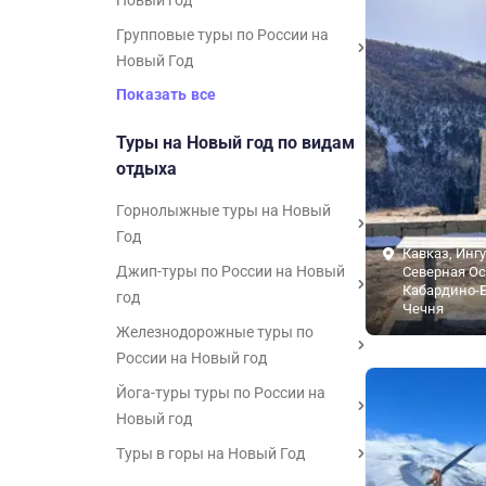
Новый год
Групповые туры по России на
Новый Год
Показать все
Туры на Новый год по видам
отдыха
Горнолыжные туры на Новый
Год
Кавказ, Инг
Джип-туры по России на Новый
Северная Ос
Кабардино-Б
год
Чечня
Железнодорожные туры по
России на Новый год
Йога-туры туры по России на
Новый год
Туры в горы на Новый Год