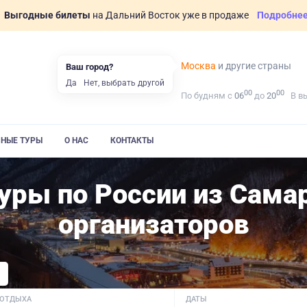
Выгодные билеты
на Дальний Восток уже в продаже
Подробне
Москва
и другие страны
Ваш город?
Да
Нет, выбрать другой
00
00
По будням с
06
до
20
В в
ВНЫЕ ТУРЫ
О НАС
КОНТАКТЫ
уры по России из Сама
организаторов
 ОТДЫХА
ДАТЫ