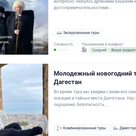
интересно: любуясь древними башнями 
достопримечательностями...
Экскурсионные туры
ушетия,
Лето,
етия,
Осень,
Сложность
Проживание и комфорт
Зима
Средний
Выше среднег
Молодежный новогодний т
Дагестан
Во время тура мы увидим с вами все са
локации и тайные места Дагестана. Нас
ощущения, безопасность...
Комбинированные туры
Джип-ту