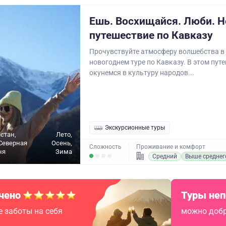
Ешь. Восхищайся. Люби. Н
путешествие по Кавказу
Прочувствуйте атмосферу волшебства в
новогоднем туре по Кавказу. В этом пут
окунемся в культуру народов...
Экскурсионные туры
стан,
Лето,
Северная
Осень,
Сложность
Проживание и комфорт
ня
Зима
Средний
Выше среднег
чено
Туры не
 заботы на себя
можно добр