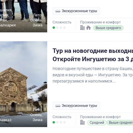
ушетия,
Экскурсионные туры
етия,
Лето,
стан,
Осень,
Сложность
Проживание и комфорт
Балкария
Зима
Выше среднего
Тур на новогодние выходн
Откройте Ингушетию за 3 
Новогоднее путешествие в страну башен
видов и вкусной еды — Ингушетию. За т
перезагрузимся и наполнимся...
Экскурсионные туры
Лето,
Осень,
Сложность
Проживание и комфорт
Кавказ
Зима
Средний
Выше среднег