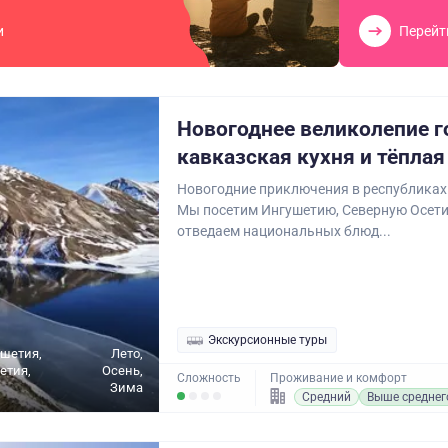
и
Перейт
Новогоднее великолепие г
кавказская кухня и тёпла
Новогодние приключения в республиках
Мы посетим Ингушетию, Северную Осети
отведаем национальных блюд...
Экскурсионные туры
ушетия,
Лето,
етия,
Осень,
Сложность
Проживание и комфорт
Зима
Средний
Выше среднег