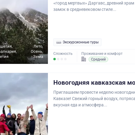
«город мертвых» Даргавс, древний храм
замок в средневековом стиле...
Экскурсионные туры
ушетия,
Лето,
алкария,
Осень,
Сложность
Проживание и комфорт
етия
Зима
Средний
Новогодняя кавказская м
Приглашаем провести неделю новогодн
Кавказе! Свежий горный воздух, потря
вкусная еда и атмосфера...