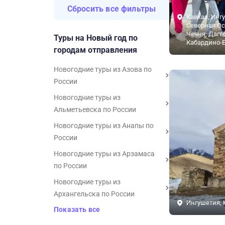
Сбросить все фильтры
Кавказ, Инг
Северная Ос
Чечня, Даге
Туры на Новый год по
Кабардино-
городам отправления
Новогодние туры из Азова по
России
Новогодние туры из
Альметьевска по России
Новогодние туры из Анапы по
России
Новогодние туры из Арзамаса
по России
Новогодние туры из
Архангельска по России
Ингушетия, 
Показать все