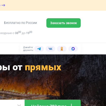
е
Бесплатно по России
Заказать звонок
00
00
ыходные с
08
до
19
Давайте
дружить:
ры от
прямых