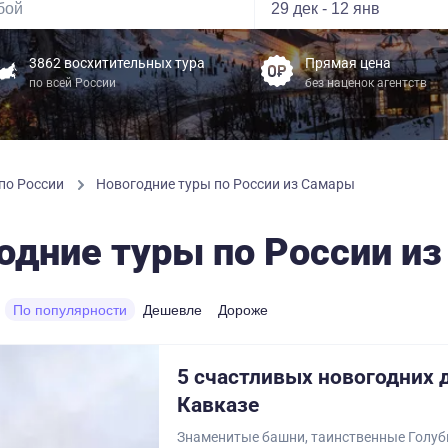
3862 восхитительных тура
Прямая цена
по всей России
без наценок агентств
по России
Новогодние туры по России из Самары
одние туры по России и
По популярности
Дешевле
Дороже
5 счастливых новогодних 
Кавказе
Знаменитые башни, таинственные Голуб