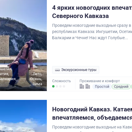
4 ярких новогодних впечат
Северного Кавказа
Проведем новогодние выходные сразу в
республиках Кавказа: Ингушетии, Осетии
Балкарии и Чечне! Нас ждут Голубые...
ушетия,
Экскурсионные туры
етия,
Лето,
алкария,
Осень,
Сложность
Проживание и комфорт
Зима
Простой
Средний
Новогодний Кавказ. Катае
впечатляемся, объедаемся
Проведем новогодние выходные на Кавк