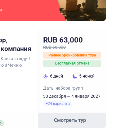
и
RUB 63,000
ор,
RUB 66,000
я компания
Раннее бронирование тура
 Кавказа ждут!
Бесплатная отмена
ю и Чечню,
6 дней
5 ночей
Даты набора групп
30 декабря — 4 января 2027
+24 варианта
Смотреть тур
о