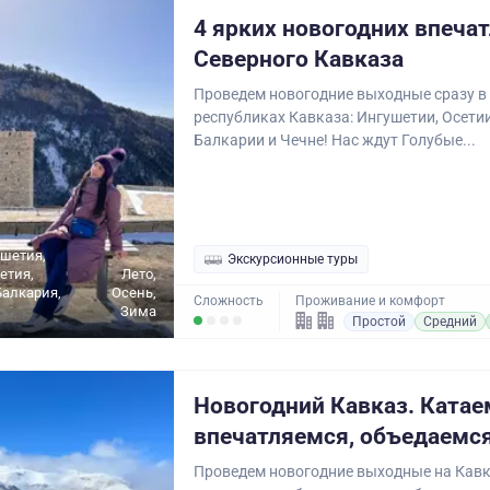
4 ярких новогодних впечат
Северного Кавказа
Проведем новогодние выходные сразу в
республиках Кавказа: Ингушетии, Осетии
Балкарии и Чечне! Нас ждут Голубые...
ушетия,
Экскурсионные туры
етия,
Лето,
алкария,
Осень,
Сложность
Проживание и комфорт
Зима
Простой
Средний
Новогодний Кавказ. Катае
впечатляемся, объедаемся
Проведем новогодние выходные на Кавк