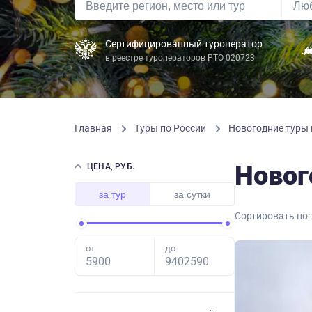
Сертифицированный туроператор
в реестре туроператоров РТО 020723
Главная
Туры по России
Новогодние туры 
Новог
ЦЕНА, РУБ.
за тур
за сутки
Сортировать по:
от
до