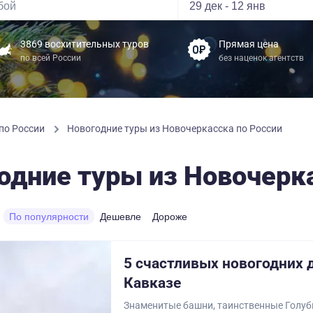
3869 восхитительных туров
Прямая цена
по всей России
без наценок агентств
по России
Новогодние туры из Новочеркасска по России
одние туры из Новочерк
По популярности
Дешевле
Дороже
5 счастливых новогодних 
Кавказе
Знаменитые башни, таинственные Голуб