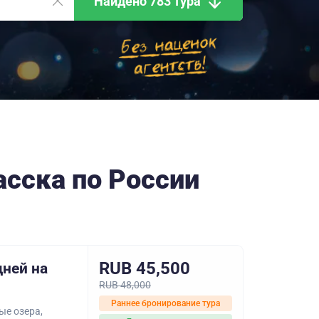
Найдено 783 тура
асска по России
RUB 45,500
дней на
RUB 48,000
Раннее бронирование тура
ые озера,