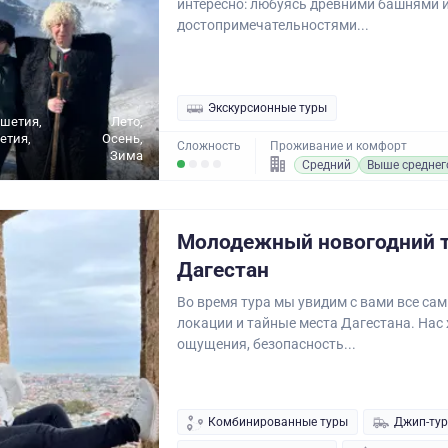
интересно: любуясь древними башнями 
достопримечательностями...
Экскурсионные туры
ушетия,
Лето,
етия,
Осень,
Сложность
Проживание и комфорт
Зима
Средний
Выше среднег
Молодежный новогодний т
Дагестан
Во время тура мы увидим с вами все са
локации и тайные места Дагестана. Нас
ощущения, безопасность...
Комбинированные туры
Джип-ту