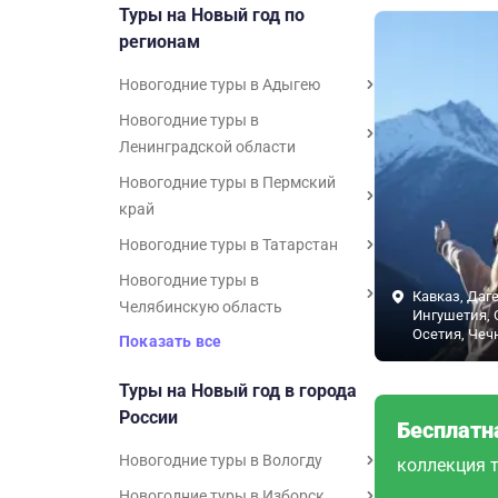
Туры на Новый год по
регионам
Новогодние туры в Адыгею
Новогодние туры в
Ленинградской области
Новогодние туры в Пермский
край
Новогодние туры в Татарстан
Новогодние туры в
Кавказ, Даге
Челябинскую область
Ингушетия, 
Осетия, Чеч
Показать все
Туры на Новый год в города
России
Бесплатн
Новогодние туры в Вологду
коллекция т
Новогодние туры в Изборск