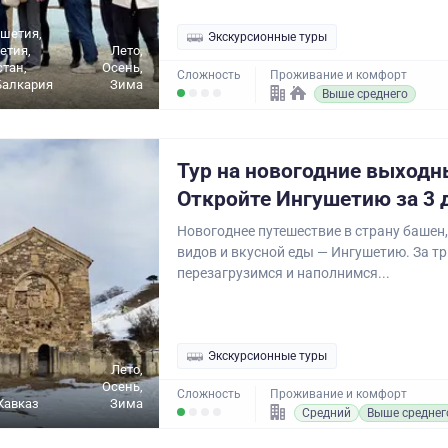
ушетия,
Экскурсионные туры
етия,
Лето,
стан,
Осень,
Сложность
Проживание и комфорт
Балкария
Зима
Выше среднего
Тур на новогодние выходн
Откройте Ингушетию за 3 
Новогоднее путешествие в страну башен
видов и вкусной еды — Ингушетию. За т
перезагрузимся и наполнимся...
Экскурсионные туры
Лето,
Осень,
Сложность
Проживание и комфорт
Кавказ
Зима
Средний
Выше среднег