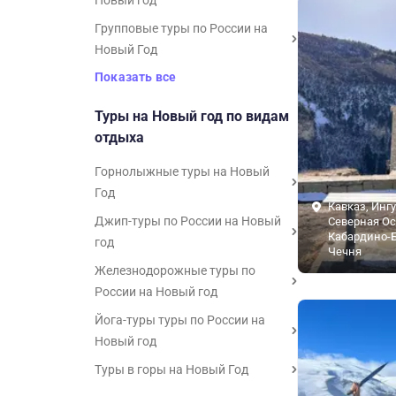
Новый год
Групповые туры по России на
Новый Год
Показать все
Туры на Новый год по видам
отдыха
Горнолыжные туры на Новый
Год
Кавказ, Инг
Джип-туры по России на Новый
Северная Ос
Кабардино-Б
год
Чечня
Железнодорожные туры по
России на Новый год
Йога-туры туры по России на
Новый год
Туры в горы на Новый Год