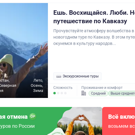
Ешь. Восхищайся. Люби. Н
путешествие по Кавказу
Прочувствуйте атмосферу волшебства в
новогоднем туре по Кавказу. В этом пут
окунемся в культуру народов...
Экскурсионные туры
стан,
Лето,
Северная
Осень,
Сложность
Проживание и комфорт
ня
Зима
Средний
Выше среднег
ая отмена
Всё вклю
уров по России
возьмем вс