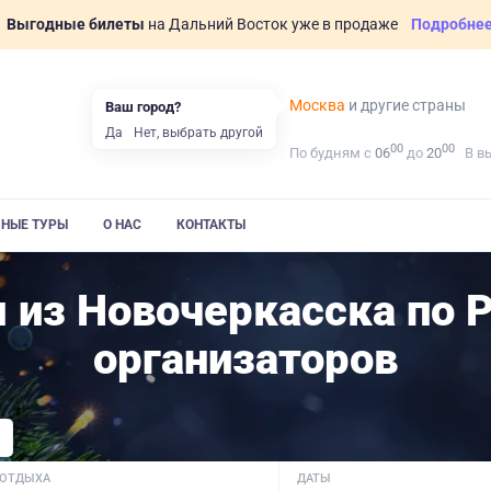
Выгодные билеты
на Дальний Восток уже в продаже
Подробне
Москва
и другие страны
Ваш город?
Да
Нет, выбрать другой
00
00
По будням с
06
до
20
В в
ВНЫЕ ТУРЫ
О НАС
КОНТАКТЫ
 из Новочеркасска по 
организаторов
 ОТДЫХА
ДАТЫ