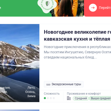
и
Перейт
Новогоднее великолепие г
кавказская кухня и тёпла
Новогодние приключения в республиках
Мы посетим Ингушетию, Северную Осети
отведаем национальных блюд...
Экскурсионные туры
ушетия,
Лето,
етия,
Осень,
Сложность
Проживание и комфорт
Зима
Средний
Выше среднег