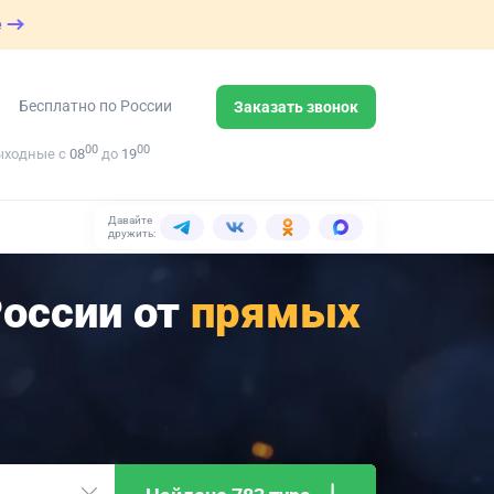
е
Бесплатно по России
Заказать звонок
00
00
ыходные с
08
до
19
Давайте
дружить:
России от
прямых