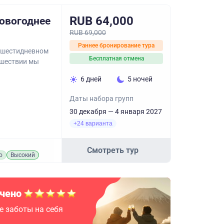
RUB 64,000
овогоднее
RUB 69,000
Раннее бронирование тура
 шестидневном
Бесплатная отмена
ешествии мы
6 дней
5 ночей
Даты набора групп
30 декабря — 4 января 2027
+24 варианта
Смотреть тур
о
Высокий
чено
е заботы на себя