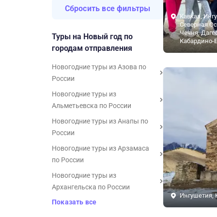
Сбросить все фильтры
Кавказ, Инг
Северная Ос
Чечня, Даге
Туры на Новый год по
Кабардино-
городам отправления
Новогодние туры из Азова по
России
Новогодние туры из
Альметьевска по России
Новогодние туры из Анапы по
России
Новогодние туры из Арзамаса
по России
Новогодние туры из
Архангельска по России
Ингушетия, 
Показать все