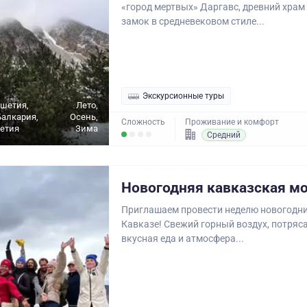
«город мертвых» Даргавс, древний храм
замок в средневековом стиле...
Экскурсионные туры
ушетия,
Лето,
алкария,
Осень,
Сложность
Проживание и комфорт
етия
Зима
Средний
Новогодняя кавказская м
Приглашаем провести неделю новогодн
Кавказе! Свежий горный воздух, потря
вкусная еда и атмосфера...