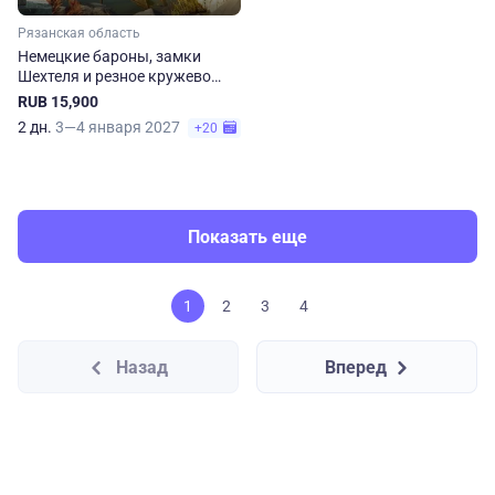
Рязанская область
Немецкие бароны, замки
Шехтеля и резное кружево
Рязани
RUB 15,900
2 дн.
3—4 января 2027
+20
Показать еще
1
2
3
4
Назад
Вперед