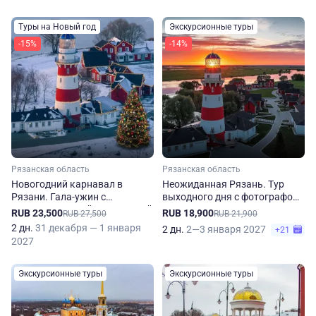
Туры на Новый год
Экскурсионные туры
-15%
-14%
Рязанская область
Рязанская область
Новогодний карнавал в
Неожиданная Рязань. Тур
Рязани. Гала-ужин с
выходного дня с фотографом
развлекательной программой
в мини-группе
RUB 23,500
RUB 18,900
RUB 27,500
RUB 21,900
2 дн.
31 декабря — 1 января
2 дн.
2—3 января 2027
+21
2027
Экскурсионные туры
Экскурсионные туры