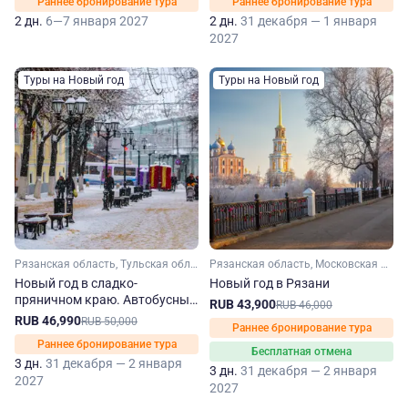
Раннее бронирование тура
Раннее бронирование тура
2 дн.
6—7 января 2027
2 дн.
31 декабря — 1 января
2027
Туры на Новый год
Туры на Новый год
Рязанская область, Тульская область, Московская область
Рязанская область, Московская область
Новый год в сладко-
Новый год в Рязани
пряничном краю. Автобусный
RUB 43,900
RUB 46,000
тур в Рязань и Тулу из
RUB 46,990
RUB 50,000
Раннее бронирование тура
Москвы
Раннее бронирование тура
Бесплатная отмена
3 дн.
31 декабря — 2 января
3 дн.
31 декабря — 2 января
2027
2027