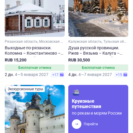
Рязанская область, Московская область
Калужская область, Тульская область, Рязанская область, Тверская область, Смоленская область
Выходные по-рязански.
Душа русской провинции.
Коломна – Константиново –
Ржев – Вязьма – Калуга –
Рязань. Зимний тур
Тула – Рязань. Зимний тур
RUB 15,200
RUB 30,500
Бесплатная отмена
Бесплатная отмена
2 дн.
4—5 января 2027
4 дн.
4—7 января 2027
+17
+15
Экскурсионные туры
Круизные
путешествия
по рекам и морям России
Перейти