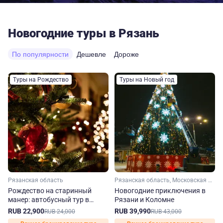
Новогодние туры в Рязань
По популярности
Дешевле
Дороже
Туры на Рождество
Туры на Новый год
Рязанская область
Рязанская область, Московская область
Рождество на старинный
Новогодние приключения в
манер: автобусный тур в
Рязани и Коломне
Рязань из Москвы
RUB 22,900
RUB 39,990
RUB 24,000
RUB 43,000