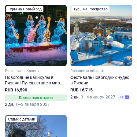
Туры на Новый год
Туры на Рождество
Рязанская область
Рязанская область
Новогодние каникулы в
Фестиваль новогодних чудес
Рязани! Путешествие в мир
в Рязани!
поэзии и леденцов
RUB 16,590
RUB 16,715
2 дн.
3—4 января 2027
+1
Бесплатная отмена
2 дн.
1—2 января 2027
Отдых с детьми