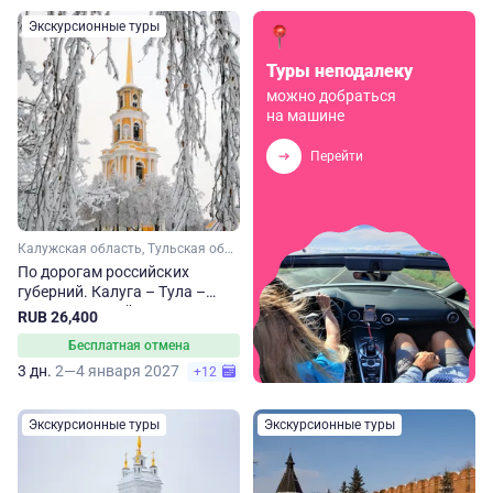
Экскурсионные туры
Туры неподалеку
можно добраться
на машине
Перейти
Калужская область, Тульская область, Рязанская область
По дорогам российских
губерний. Калуга – Тула –
Рязань. Зимний тур
RUB 26,400
Бесплатная отмена
3 дн.
2—4 января 2027
+12
Экскурсионные туры
Экскурсионные туры