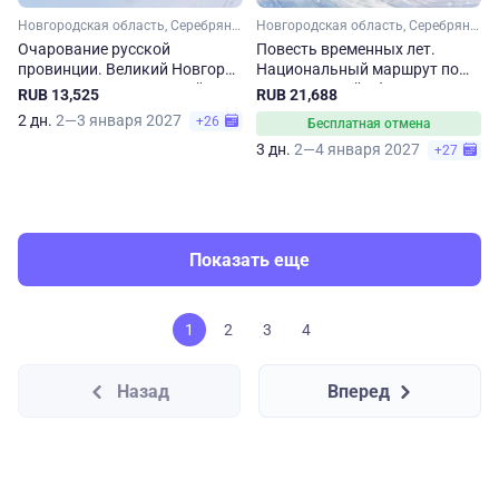
Новгородская область, Серебряное кольцо
Новгородская область, Серебряное кольцо
Очарование русской
Повесть временных лет.
провинции. Великий Новгород
Национальный маршрут по
и Старая Русса на Новый год
Новгородской области.
RUB 13,525
RUB 21,688
Новогодние праздники
2 дн.
2—3 января 2027
+26
Бесплатная отмена
3 дн.
2—4 января 2027
+27
Показать еще
1
2
3
4
Назад
Вперед