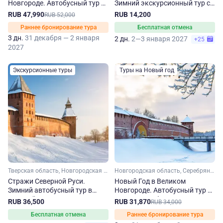
Новгороде. Автобусный тур из
Зимний экскурсионный тур с
Москвы
посещением Валдая и
RUB 47,990
RUB 14,200
RUB 52,000
Великого Новгорода
Раннее бронирование тура
Бесплатная отмена
3 дн.
31 декабря — 2 января
2 дн.
2—3 января 2027
+25
2027
Экскурсионные туры
Туры на Новый год
Тверская область, Новгородская область, Псковская область, Серебряное кольцо
Новгородская область, Серебряное кольцо
Стражи Северной Руси.
Новый Год в Великом
Зимний автобусный тур в
Новгороде. Автобусный тур из
Великий Новгород и Псков
Санкт-Петербурга
RUB 36,500
RUB 31,870
RUB 34,000
Бесплатная отмена
Раннее бронирование тура