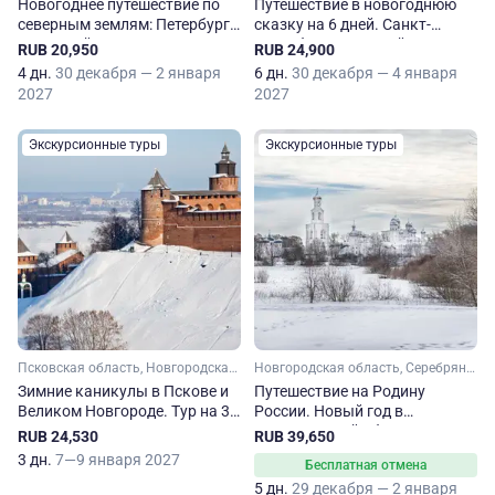
Новогоднее путешествие по
Путешествие в новогоднюю
северным землям: Петербург
сказку на 6 дней. Санкт-
и Великий Новгород
Петербург и Великий
RUB 20,950
RUB 24,900
Новгород
4 дн.
30 декабря — 2 января
6 дн.
30 декабря — 4 января
2027
2027
Экскурсионные туры
Экскурсионные туры
Псковская область, Новгородская область, Серебряное кольцо
Новгородская область, Серебряное кольцо
Зимние каникулы в Пскове и
Путешествие на Родину
Великом Новгороде. Тур на 3
России. Новый год в
дня
Новгородской области
RUB 24,530
RUB 39,650
3 дн.
7—9 января 2027
Бесплатная отмена
5 дн.
29 декабря — 2 января