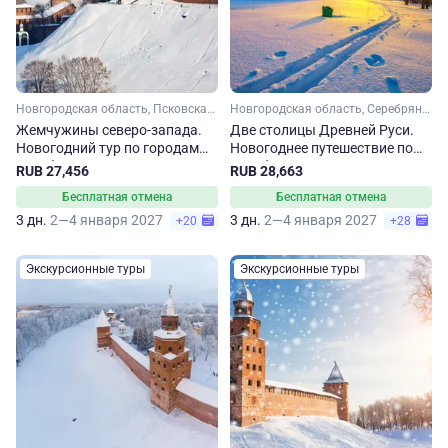
Новгородская область, Псковская область, Серебряное кольцо
Новгородская область, Серебряное кольцо, Ленинградская область
Жемчужины северо-запада.
Две столицы Древней Руси.
Новогодний тур по городам
Новогоднее путешествие по
Серебряного кольца
Серебряному кольцу
RUB 27,456
RUB 28,663
Бесплатная отмена
Бесплатная отмена
3 дн.
2—4 января 2027
3 дн.
2—4 января 2027
+20
+28
Экскурсионные туры
Экскурсионные туры