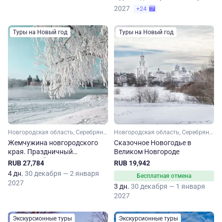
2027
+24
Туры на Новый год
Туры на Новый год
Новгородская область, Серебряное кольцо
Новгородская область, Серебряное кольцо
Жемчужина новгородского
Сказочное Новогодье в
края. Праздничный
Великом Новгороде
новогодний тур
RUB 27,784
RUB 19,942
4 дн.
30 декабря — 2 января
Бесплатная отмена
2027
3 дн.
30 декабря — 1 января
2027
Экскурсионные туры
Экскурсионные туры