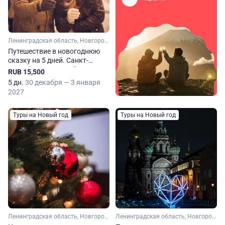
Ленинградская область, Новгородская область
Путешествие в новогоднюю
сказку на 5 дней. Санкт-
Петербург и Великий
RUB 15,500
Новгород
5 дн.
30 декабря — 3 января
2027
Туры на Новый год
Туры на Новый год
Ленинградская область, Новгородская область, Серебряное кольцо
Ленинградская область, Новгородская область, Серебряное кольцо