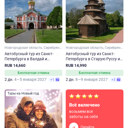
Новгородская область, Серебряное кольцо
Новгородская область, Серебряное кольцо
Автобусный тур из Санкт-
Автобусный тур из Санкт-
Петербурга в Валдай и
Петербурга в Старую Руссу и
Великий Новгород
Великий Новгород.
RUB 14,660
RUB 14,990
Бесплатная отмена
Бесплатная отмена
2 дн.
4—5 января 2027
2 дн.
8—9 января 2027
+1
+3
Туры на Новый год
Всё включено
возьмем все
заботы на себя
Перейти