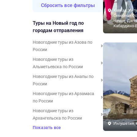
Сбросить все фильтры
Кавказ, Инг
Северная Ос
Чечня, Даге
Туры на Новый год по
Кабардино-
городам отправления
Новогодние туры из Азова по
России
Новогодние туры из
Альметьевска по России
Новогодние туры из Анапы по
России
Новогодние туры из Арзамаса
по России
Новогодние туры из
Архангельска по России
Ингушетия, 
Показать все