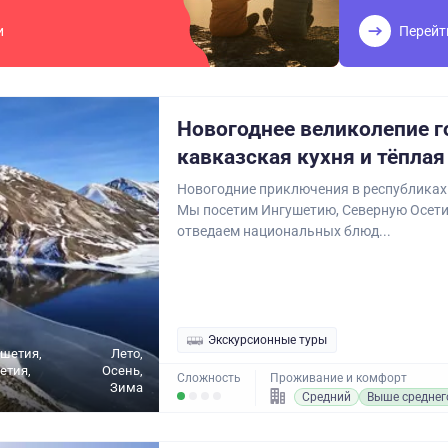
и
Перейт
Новогоднее великолепие г
кавказская кухня и тёпла
Новогодние приключения в республиках
Мы посетим Ингушетию, Северную Осети
отведаем национальных блюд...
Экскурсионные туры
ушетия,
Лето,
етия,
Осень,
Сложность
Проживание и комфорт
Зима
Средний
Выше среднег