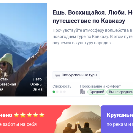
Ешь. Восхищайся. Люби. Н
путешествие по Кавказу
Прочувствуйте атмосферу волшебства в
новогоднем туре по Кавказу. В этом пут
окунемся в культуру народов...
Экскурсионные туры
стан,
Лето,
Северная
Осень,
Сложность
Проживание и комфорт
ня
Зима
Средний
Выше среднег
чено
Круизные
 заботы на себя
по рекам и