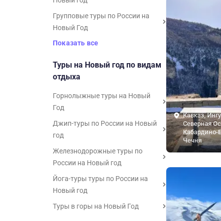
Новый год
Групповые туры по России на
Новый Год
Показать все
Туры на Новый год по видам
отдыха
Горнолыжные туры на Новый
Год
Кавказ, Инг
Джип-туры по России на Новый
Северная Ос
Кабардино-Б
год
Чечня
Железнодорожные туры по
России на Новый год
Йога-туры туры по России на
Новый год
Туры в горы на Новый Год