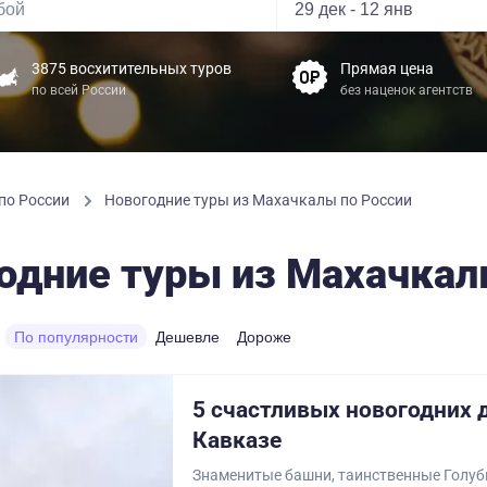
3875 восхитительных туров
Прямая цена
по всей России
без наценок агентств
по России
Новогодние туры из Махачкалы по России
одние туры из Махачкал
По популярности
Дешевле
Дороже
5 счастливых новогодних 
Кавказе
Знаменитые башни, таинственные Голуб