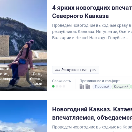
4 ярких новогодних впечат
Северного Кавказа
Проведем новогодние выходные сразу в
республиках Кавказа: Ингушетии, Осетии
Балкарии и Чечне! Нас ждут Голубые...
ушетия,
Экскурсионные туры
етия,
Лето,
алкария,
Осень,
Сложность
Проживание и комфорт
Зима
Простой
Средний
Новогодний Кавказ. Катае
впечатляемся, объедаемся
Проведем новогодние выходные на Кавк