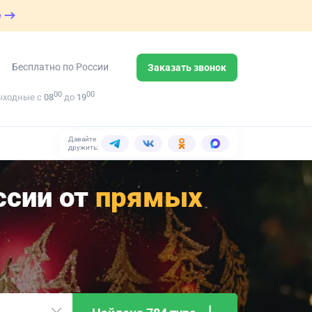
е
Бесплатно по России
Заказать звонок
00
00
ыходные с
08
до
19
Давайте
дружить:
ссии от
прямых