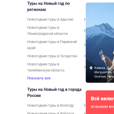
Туры на Новый год по
регионам
Новогодние туры в Адыгею
Новогодние туры в
Ленинградской области
Новогодние туры в Пермский
край
Новогодние туры в Татарстан
Новогодние туры в
Кавказ, Даге
Челябинскую область
Ингушетия, 
Осетия, Чеч
Показать все
Туры на Новый год в города
России
Всё вклю
Новогодние туры в Вологду
возьмем все
Новогодние туры в Изборск