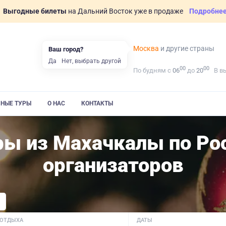
Выгодные билеты
на Дальний Восток уже в продаже
Подробне
Москва
и другие страны
Ваш город?
Да
Нет, выбрать другой
00
00
По будням с
06
до
20
В в
ВНЫЕ ТУРЫ
О НАС
КОНТАКТЫ
ры из Махачкалы по Ро
организаторов
 ОТДЫХА
ДАТЫ