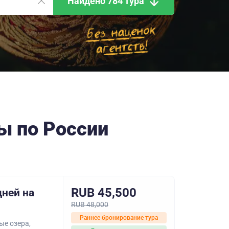
Найдено 784 тура
ы по России
RUB 45,500
дней на
RUB 48,000
Раннее бронирование тура
ые озера,