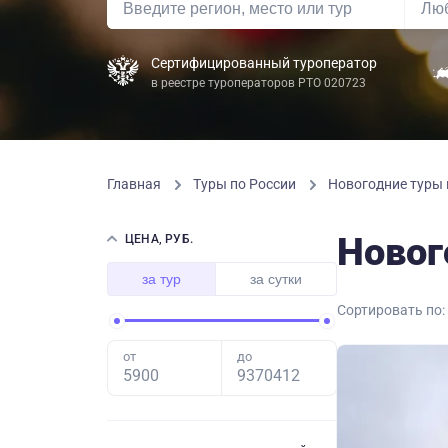
Сертифицированный туроператор
в реестре туроператоров РТО 020723
Главная
Туры по России
Новогодние туры 
Новог
ЦЕНА, РУБ.
за тур
за сутки
Сортировать по:
от
до