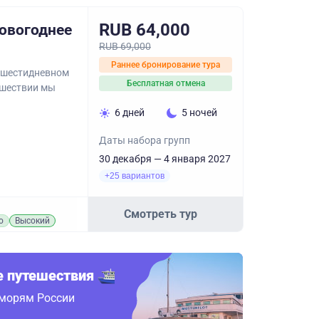
RUB 64,000
овогоднее
RUB 69,000
Раннее бронирование тура
 шестидневном
Бесплатная отмена
ешествии мы
6 дней
5 ночей
Даты набора групп
30 декабря — 4 января 2027
+25 вариантов
Смотреть тур
о
Высокий
 путешествия
 морям России