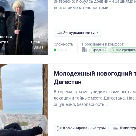
интересно: любуясь древними башнями 
достопримечательностями...
Экскурсионные туры
ушетия,
Лето,
етия,
Осень,
Сложность
Проживание и комфорт
Зима
Средний
Выше среднег
Молодежный новогодний т
Дагестан
Во время тура мы увидим с вами все са
локации и тайные места Дагестана. Нас
ощущения, безопасность...
Комбинированные туры
Джип-ту