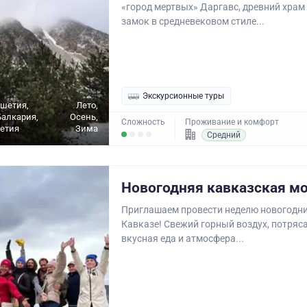
«город мертвых» Даргавс, древний храм
замок в средневековом стиле...
Экскурсионные туры
ушетия,
Лето,
алкария,
Осень,
Сложность
Проживание и комфорт
етия
Зима
Средний
Новогодняя кавказская м
Приглашаем провести неделю новогодн
Кавказе! Свежий горный воздух, потря
вкусная еда и атмосфера...