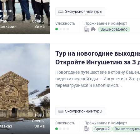
ушетия,
Экскурсионные туры
етия,
Лето,
стан,
Осень,
Сложность
Проживание и комфорт
Балкария
Зима
Выше среднего
Тур на новогодние выходн
Откройте Ингушетию за 3 
Новогоднее путешествие в страну башен
видов и вкусной еды — Ингушетию. За т
перезагрузимся и наполнимся...
Экскурсионные туры
Лето,
Осень,
Сложность
Проживание и комфорт
Кавказ
Зима
Средний
Выше среднег