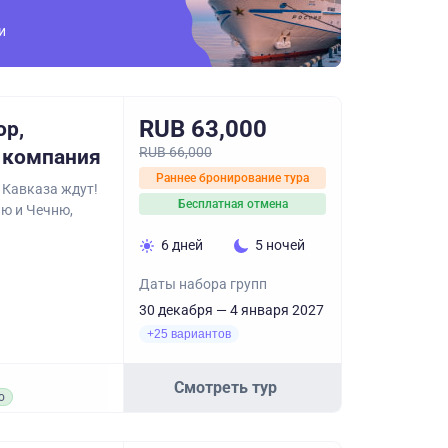
и
RUB 63,000
ор,
RUB 66,000
я компания
Раннее бронирование тура
 Кавказа ждут!
Бесплатная отмена
ю и Чечню,
6 дней
5 ночей
Даты набора групп
30 декабря — 4 января 2027
+25 вариантов
Смотреть тур
о