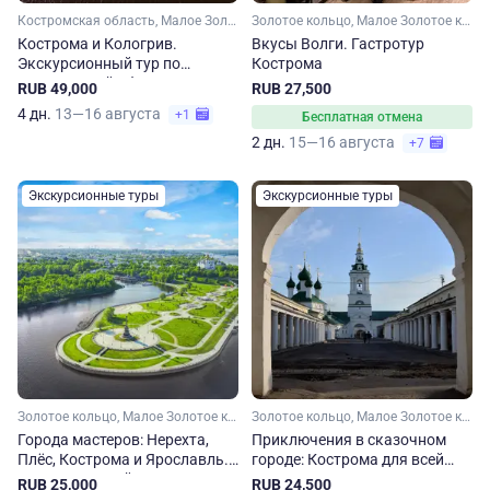
Костромская область, Малое Золотое кольцо, Золотое кольцо
Золотое кольцо, Малое Золотое кольцо, Костромская область, Ивановская область
Кострома и Кологрив.
Вкусы Волги. Гастротур
Экскурсионный тур по
Кострома
Костромской области
RUB 49,000
RUB 27,500
4 дн.
13—16 августа
+1
Бесплатная отмена
2 дн.
15—16 августа
+7
Экскурсионные туры
Экскурсионные туры
Золотое кольцо, Малое Золотое кольцо, Ярославская область, Костромская область
Золотое кольцо, Малое Золотое кольцо, Ярославская область, Костромская область
Города мастеров: Нерехта,
Приключения в сказочном
Плёс, Кострома и Ярославль.
городе: Кострома для всей
Экскурсионный тур с
семьи
RUB 25,000
RUB 24,500