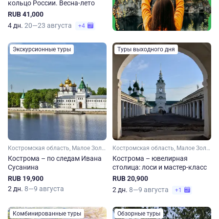
кольцо России. Весна-лето
RUB 41,000
4 дн.
20—23 августа
+4
Экскурсионные туры
Туры выходного дня
Костромская область, Малое Золотое кольцо, Золотое кольцо
Костромская область, Малое Золотое кольцо, Золотое кольцо
Кострома – по следам Ивана
Кострома – ювелирная
Сусанина
столица: лоси и мастер-класс
RUB 19,900
RUB 20,900
2 дн.
8—9 августа
2 дн.
8—9 августа
+1
Комбинированные туры
Обзорные туры