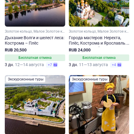
Золотое кольцо, Малое Золотое кольцо, Костромская область
Золотое кольцо, Малое Золотое кольцо, Ярославская область, Костромская область
Дыхание Волги и шелест леса:
Города мастеров: Нерехта,
Кострома – Плёс
Плёс, Кострома и Ярославль.
Экскурсионный тур по
RUB 20,500
RUB 24,000
вторникам
Бесплатная отмена
Бесплатная отмена
3 дн.
12—14 августа
3 дн.
11—13 августа
+7
+4
Экскурсионные туры
Экскурсионные туры