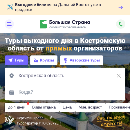
Выгодные билеты
на Дальний Восток уже в
продаже
Туры выходного дня в Костромскую
область от
прямых
организаторов
Туры
Круизы
Авторские туры
до 4 дней
Виды отдыха
Цена
Мин. возраст
Проживани
Сертифицированный
туроператор РТО 020723