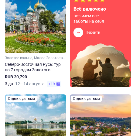
Всё включено
возьмем все
заботы на себя
Перейти
Золотое кольцо, Малое Золотое кольцо, Московская область, Владимирская область, Костромская область, Ярославская область, Ивановская область
Северо-Восточная Русь: тур
по 7 городам Золотого
кольца. Весна-осень
RUB 20,790
3 дн.
12—14 августа
+19
Отдых с детьми
Отдых с детьми