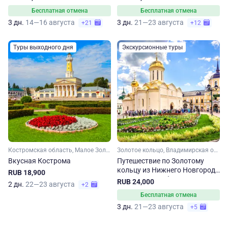
теплоходной прогулкой по
Бесплатная отмена
Бесплатная отмена
Волге
3 дн.
14—16 августа
3 дн.
21—23 августа
+21
+12
Туры выходного дня
Экскурсионные туры
Костромская область, Малое Золотое кольцо, Золотое кольцо
Золотое кольцо, Владимирская область, Костромская область, Ярославская область, Московская область, Малое Золотое кольцо
Вкусная Кострома
Путешествие по Золотому
кольцу из Нижнего Новгорода
RUB 18,900
с мая по сентябрь
RUB 24,000
2 дн.
22—23 августа
+2
Бесплатная отмена
3 дн.
21—23 августа
+5