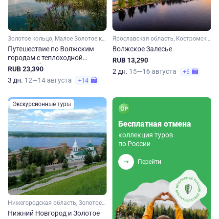
Золотое кольцо, Малое Золотое кольцо, Владимирская область, Ивановская область, Костромская область
Ярославская область, Костромская область, Ивановская область, Золотое кольцо, Малое Золотое кольцо
Путешествие по Волжским
Волжское Залесье
городам с теплоходной
RUB 13,290
прогулкой
RUB 23,390
2 дн.
15—16 августа
+6
3 дн.
12—14 августа
+14
Экскурсионные туры
Бесплатная отмена
коллекция туров
по России
Перейти
Нижегородская область, Золотое кольцо, Малое Золотое кольцо, Владимирская область, Костромская область, Ярославская область, Московская область
Нижний Новгород и Золотое