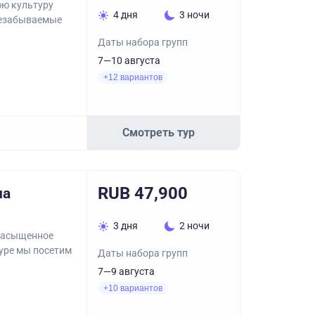
юю культуру
4 дня
3 ночи
 незабываемые
Даты набора групп
7—10 августа
+12 вариантов
Смотреть тур
RUB 47,900
на
3 дня
2 ночи
 насыщенное
туре мы посетим
Даты набора групп
7—9 августа
+10 вариантов