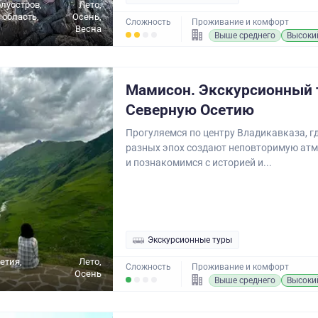
луостров,
Лето,
область,
Осень,
Сложность
Проживание и комфорт
Весна
Выше среднего
Высоки
Мамисон. Экскурсионный 
Северную Осетию
Прогуляемся по центру Владикавказа, г
разных эпох создают неповторимую атм
и познакомимся с историей и...
Экскурсионные туры
етия,
Лето,
Сложность
Проживание и комфорт
Осень
Выше среднего
Высоки