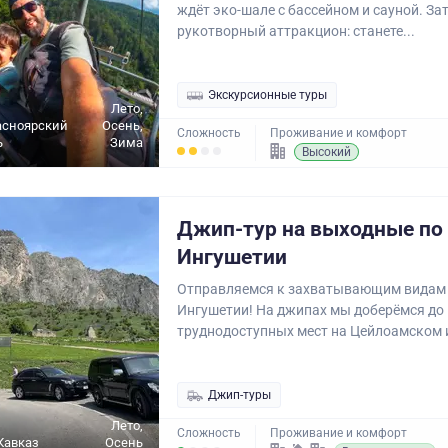
ждёт эко-шале с бассейном и сауной. За
рукотворный аттракцион: станете...
Экскурсионные туры
Лето,
асноярский
Осень,
Сложность
Проживание и комфорт
ь
Зима
Высокий
Джип-тур на выходные по
Ингушетии
Отправляемся к захватывающим видам
Ингушетии! На джипах мы доберёмся до
труднодоступных мест на Цейлоамском и
Джип-туры
Лето,
Сложность
Проживание и комфорт
Кавказ
Осень