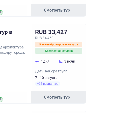
Смотреть тур
й
RUB 33,427
тур в
RUB 34,460
Раннее бронирование тура
де архитектура
Бесплатная отмена
осферу города,
4 дня
3 ночи
Даты набора групп
7—10 августа
+15 вариантов
Смотреть тур
й