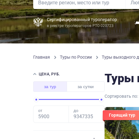
Сертифицированный туроператор
в реестре туроператоров РТО 020723
Главная
Туры по России
Туры выходного 
Туры 
ЦЕНА, РУБ.
за тур
за сутки
Сортировать по:
от
до
Горящий тур