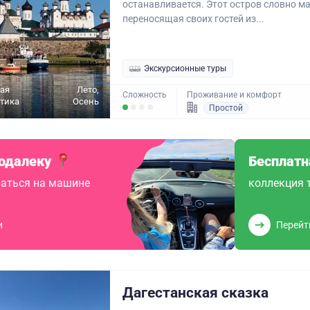
останавливается. Этот остров словно м
переносящая своих гостей из...
Экскурсионные туры
ая
Лето,
Сложность
Проживание и комфорт
ктика
Осень
Простой
одалеку
Бесплатн
аться на машине
коллекция 
и
Перейт
Дагестанская сказка