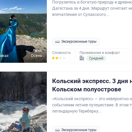
Погрузитесь в богатую природу и древн
Дагестана за 4 дня. Маршрут сочетает
впечатления от Сулакского...
Экскурсионные туры
Лето,
Сложность
Проживание и комфорт
авказ
Осень
Средний
Кольский экспресс. 3 дня 
Кольском полуострове
«Кольский экспресс» — это невероятно
событиями летнее путешествие. В этом 
легендарную Териберку...
Экскурсионные туры