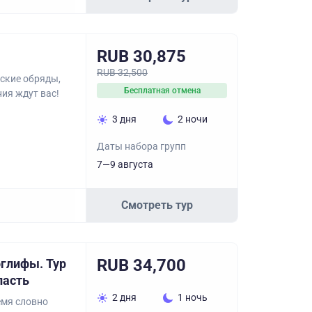
RUB 30,875
RUB 32,500
еские обряды,
Бесплатная отмена
ия ждут вас!
3 дня
2 ночи
Даты набора групп
7—9 августа
Смотреть тур
RUB 34,700
оглифы. Тур
ласть
2 дня
1 ночь
емя словно