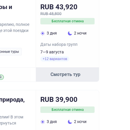
RUB 43,920
ры и
RUB 48,800
Бесплатная отмена
арелию, полное
е этой поездки
3 дня
2 ночи
Даты набора групп
онные туры
7—9 августа
+12 вариантов
Смотреть тур
й
RUB 39,900
природа,
Бесплатная отмена
елии! В этом
3 дня
2 ночи
вернуться