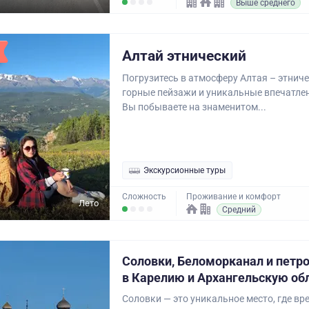
Выше среднего
Алтай этнический
Погрузитесь в атмосферу Алтая – этнич
горные пейзажи и уникальные впечатлен
Вы побываете на знаменитом...
Экскурсионные туры
Сложность
Проживание и комфорт
Лето
Средний
Соловки, Беломорканал и петр
в Карелию и Архангельскую об
Соловки — это уникальное место, где вр