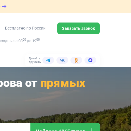
е
Бесплатно по России
Заказать звонок
00
00
ыходные с
08
до
19
Давайте
дружить:
рова от
прямых