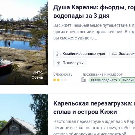
Душа Карелии: фьорды, го
водопады за 3 дня
Вас ждёт незабываемое путешествие в К
ярких впечатлений и приключений. В ход
вы сможете увидеть...
Комбинированные туры
Экскурси
Пешие туры
Лето,
Сложность
Проживание и комфорт
Осень
Выше среднего
Высоки
Карельская перезагрузка: 
сплав и остров Кижи
Настоящая перезагрузка ждёт вас в Кар
регионе всё располагает к тому, чтобы 
отсюда обновленными: невероятной...