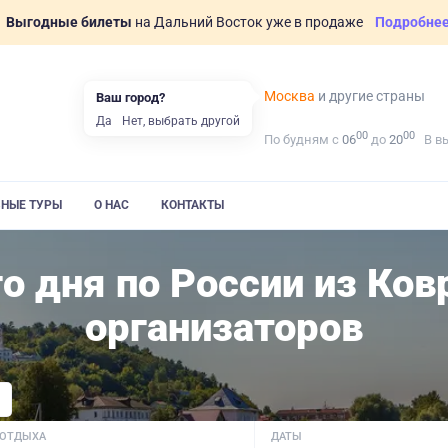
Выгодные билеты
на Дальний Восток уже в продаже
Подробне
Москва
и другие страны
Ваш город?
Да
Нет, выбрать другой
00
00
По будням с
06
до
20
В в
ВНЫЕ ТУРЫ
О НАС
КОНТАКТЫ
о дня по России из Ков
организаторов
 ОТДЫХА
ДАТЫ