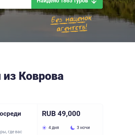
Найдено 1865 туров
 из Коврова
RUB 49,000
посреди
4 дня
3 ночи
ры, где вас