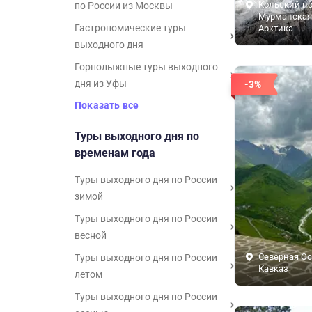
Кольский по
по России из Москвы
Мурманская 
Гастрономические туры
Арктика
выходного дня
Горнолыжные туры выходного
дня из Уфы
-3%
Показать все
Туры выходного дня по
временам года
Туры выходного дня по России
зимой
Туры выходного дня по России
весной
Северная Ос
Туры выходного дня по России
Кавказ
летом
Туры выходного дня по России