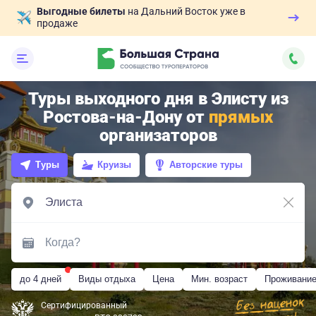
Выгодные билеты
на Дальний Восток уже в
продаже
Туры выходного дня в Элисту из
Ростова-на-Дону от
прямых
организаторов
Туры
Круизы
Авторские туры
до 4 дней
Виды отдыха
Цена
Мин. возраст
Проживани
Сертифицированный