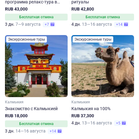
программа релакс-тура в
ритуалы
Калмыкию
RUB 43,000
RUB 42,800
Бесплатная отмена
Бесплатная отмена
3 дн.
7—9 августа
4 дн.
13—16 августа
+7
+14
Экскурсионные туры
Экскурсионные туры
Калмыкия
Калмыкия
Знакомство с Калмыкией
Калмыкия на 100%
RUB 18,000
RUB 37,300
4 дн.
13—16 августа
+5
Бесплатная отмена
3 дн.
14—16 августа
+14