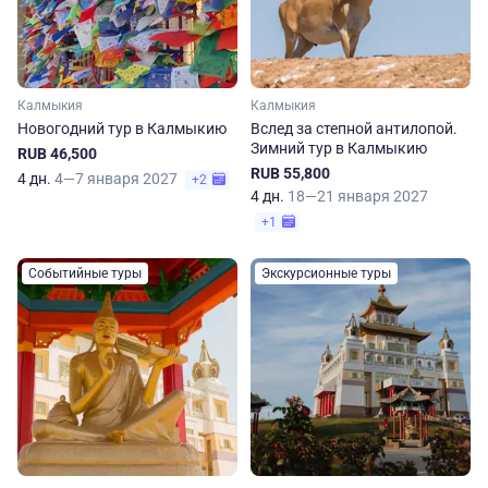
Калмыкия
Калмыкия
Новогодний тур в Калмыкию
Вслед за степной антилопой.
Зимний тур в Калмыкию
RUB 46,500
RUB 55,800
4 дн.
4—7 января 2027
+2
4 дн.
18—21 января 2027
+1
Событийные туры
Экскурсионные туры