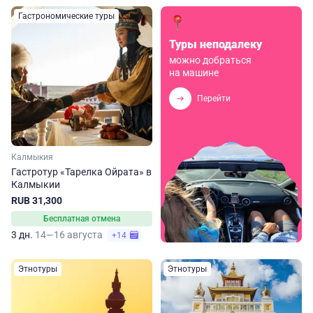
Гастрономические туры
Туры неподалеку
можно добраться
на машине
Перейти
Калмыкия
Гастротур «Тарелка Ойрата» в
Калмыкии
RUB 31,300
Бесплатная отмена
3 дн.
14—16 августа
+14
Этнотуры
Этнотуры