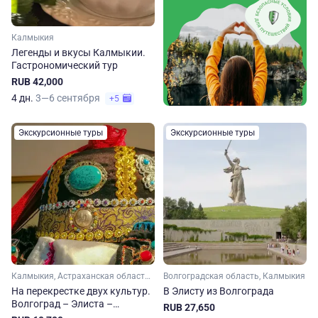
Калмыкия
Легенды и вкусы Калмыкии.
Гастрономический тур
RUB 42,000
4 дн.
3—6 сентября
+5
Экскурсионные туры
Экскурсионные туры
Калмыкия, Астраханская область, Волгоградская область
Волгоградская область, Калмыкия
На перекрестке двух культур.
В Элисту из Волгограда
Волгоград – Элиста –
RUB 27,650
Астрахань за 4 дня