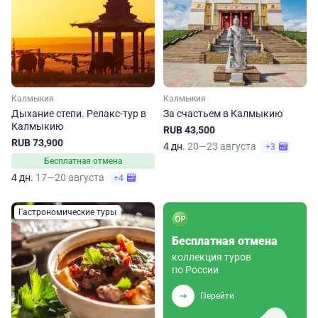
Калмыкия
Калмыкия
Дыхание степи. Релакс-тур в
За счастьем в Калмыкию
Калмыкию
RUB 43,500
RUB 73,900
4 дн.
20—23 августа
+3
Бесплатная отмена
4 дн.
17—20 августа
+4
Гастрономические туры
Бесплатная отмена
коллекция туров
по России
Перейти