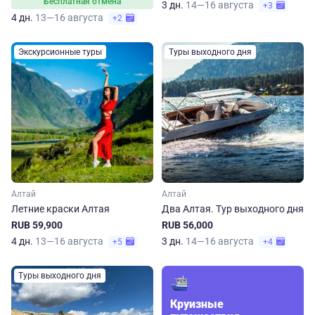
Бесплатная отмена
3 дн.
14—16 августа
+3
4 дн.
13—16 августа
+2
Экскурсионные туры
Туры выходного дня
Алтай
Алтай
Летние краски Алтая
Два Алтая. Тур выходного дня
RUB 59,900
RUB 56,000
4 дн.
13—16 августа
3 дн.
14—16 августа
+5
+4
Туры выходного дня
Круизные