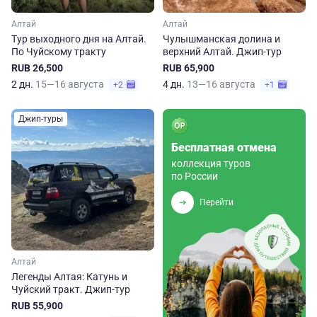
Алтай
Алтай
Тур выходного дня на Алтай.
Чулышманская долина и
По Чуйскому тракту
верхний Алтай. Джип-тур
RUB 26,500
RUB 65,900
2 дн.
15—16 августа
4 дн.
13—16 августа
+2
+1
Джип-туры
Бесплатная отмена
коллекция туров
по России
Перейти
Алтай
Легенды Алтая: Катунь и
Чуйский тракт. Джип-тур
RUB 55,900