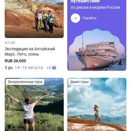
путешествия
по рекам и морям России
Перейти
Алтай
Экспедиция на Алтайский
Марс. Лето, осень
RUB 36,000
3 дн.
14—16 августа
+5
Экскурсионные туры
Джип-туры