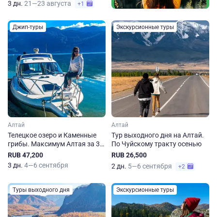
3 дн.
21—23 августа
+1
Джип-туры
Экскурсионные туры
Алтай
Алтай
Телецкое озеро и Каменные
Тур выходного дня на Алтай.
грибы. Максимум Алтая за 3
По Чуйскому тракту осенью
дня!
RUB 47,200
RUB 26,500
3 дн.
4—6 сентября
2 дн.
5—6 сентября
+2
Туры выходного дня
Экскурсионные туры