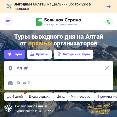
Выгодные билеты
на Дальний Восток уже в
продаже
Туры выходного дня на Алтай
от
прямых
организаторов
Туры
Круизы
Авторские туры
до 4 дней
Виды отдыха
Цена
Мин. возраст
Проживани
Сертифицированный
туроператор РТО 020723