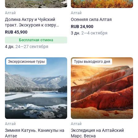
Алтай
Алтай
Долина Актру и Чуйский
Осенняя сила Алтая
тракт. Экскурсия к озеру
RUB 24,900
Джангысколь
RUB 45,900
3 дн.
2—4 октября
Бесплатная отмена
4 дн.
24—27 сентября
Экскурсионные туры
Туры выходного дня
Алтай
Алтай
Зимняя Катунь. Каникулы на
Экспедиция на Алтайский
Алтае
Марс. Весна