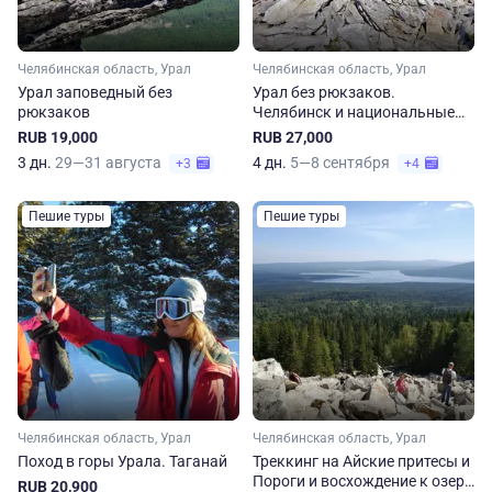
Челябинская область, Урал
Челябинская область, Урал
Урал заповедный без
Урал без рюкзаков.
рюкзаков
Челябинск и национальные
парки
RUB 19,000
RUB 27,000
3 дн.
29—31 августа
4 дн.
5—8 сентября
+3
+4
Пешие туры
Пешие туры
Челябинская область, Урал
Челябинская область, Урал
Поход в горы Урала. Таганай
Треккинг на Айские притесы и
Пороги и восхождение к озеру
RUB 20,900