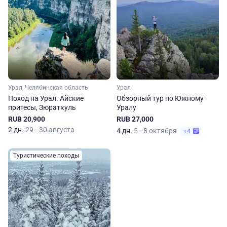
Урал, Челябинская область
Урал
Поход на Урал. Айские
Обзорный тур по Южному
притесы, Зюраткуль
Уралу
RUB 20,900
RUB 27,000
2 дн.
29—30 августа
4 дн.
5—8 октября
+4
Туристические походы