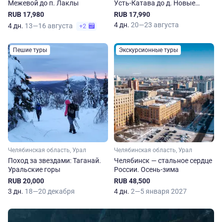
Межевой до п. Лаклы
Усть-Катава до д. Новые
Каратавлы
RUB 17,980
RUB 17,990
4 дн.
20—23 августа
4 дн.
13—16 августа
+2
Пешие туры
Экскурсионные туры
Челябинская область, Урал
Челябинская область, Урал
Поход за звездами: Таганай.
Челябинск — стальное сердце
Уральские горы
России. Осень-зима
RUB 20,000
RUB 48,500
3 дн.
18—20 декабря
4 дн.
2—5 января 2027