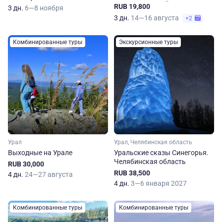
Зюраткуль: двойное
RUB 19,800
3 дн.
6—8 ноября
уральское приключение!
3 дн.
14—16 августа
+2
Комбинированные туры
Экскурсионные туры
Урал
Урал, Челябинская область
Выходные на Урале
Уральские сказы Синегорья.
Челябинская область
RUB 30,000
RUB 38,500
4 дн.
24—27 августа
4 дн.
3—6 января 2027
Комбинированные туры
Комбинированные туры