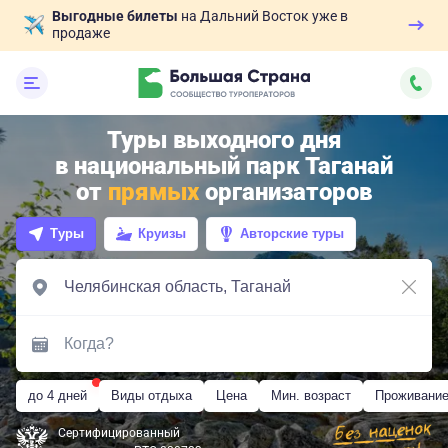
Выгодные билеты
на Дальний Восток уже в
продаже
Туры выходного дня
в национальный парк Таганай
от
прямых
организаторов
Туры
Круизы
Авторские туры
до 4 дней
Виды отдыха
Цена
Мин. возраст
Проживани
Сертифицированный