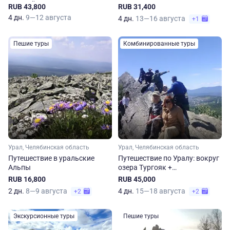
Таганай
RUB 43,800
RUB 31,400
4 дн.
9—12 августа
4 дн.
13—16 августа
+1
Пешие туры
Комбинированные туры
Урал, Челябинская область
Урал, Челябинская область
Путешествие в уральские
Путешествие по Уралу: вокруг
Альпы
озера Тургояк +
Александровская сопка
RUB 16,800
RUB 45,000
2 дн.
8—9 августа
4 дн.
15—18 августа
+2
+2
Экскурсионные туры
Пешие туры