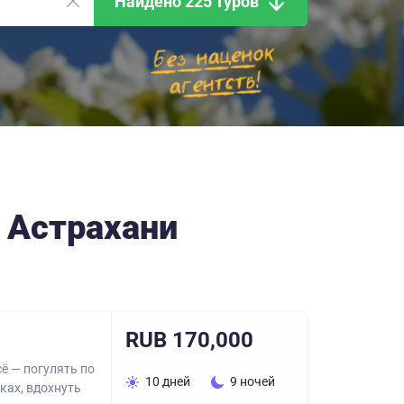
Найдено 225 туров
 Астрахани
RUB 170,000
ё — погулять по
10 дней
9 ночей
ках, вдохнуть