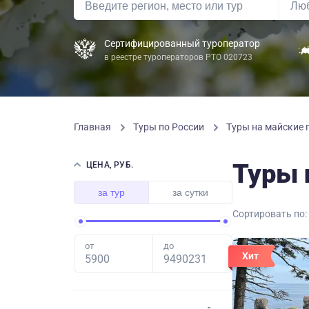
Сертифицированный туроператор
в реестре туроператоров РТО 020723
Главная
Туры по России
Туры на майские
Туры 
ЦЕНА, РУБ.
за тур
за сутки
Сортировать по:
от
до
Хит