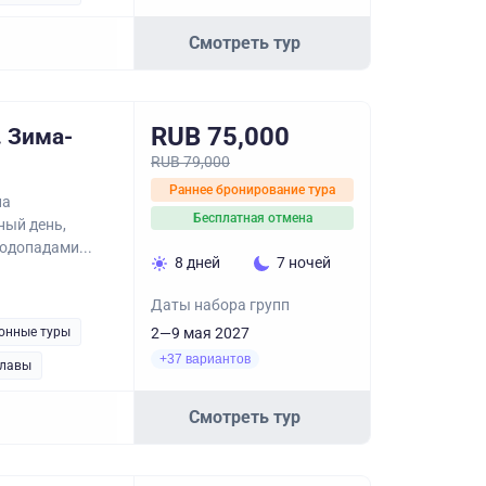
Смотреть тур
RUB 75,000
 Зима-
RUB 79,000
Раннее бронирование тура
на
Бесплатная отмена
ный день,
одопадами...
8 дней
7 ночей
Даты набора групп
онные туры
2—9 мая 2027
+37 вариантов
лавы
Смотреть тур