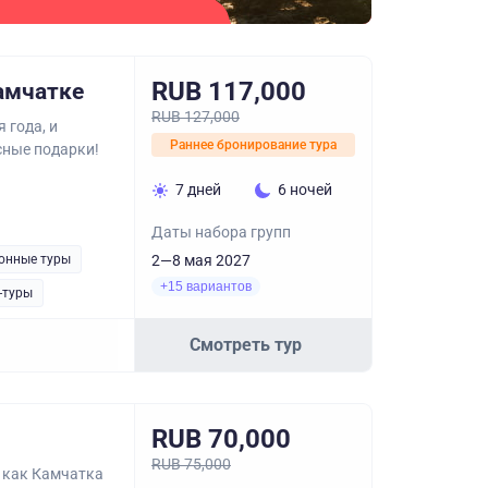
RUB 117,000
амчатке
RUB 127,000
 года, и
Раннее бронирование тура
сные подарки!
7 дней
6 ночей
Даты набора групп
онные туры
2—8 мая 2027
+15 вариантов
-туры
Смотреть тур
RUB 70,000
RUB 75,000
 как Камчатка