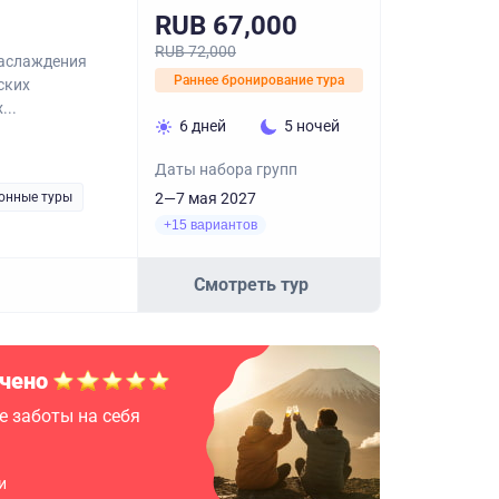
RUB 67,000
RUB 72,000
наслаждения
Раннее бронирование тура
ских
...
6 дней
5 ночей
Даты набора групп
онные туры
2—7 мая 2027
+15 вариантов
Смотреть тур
чено
е заботы на себя
и