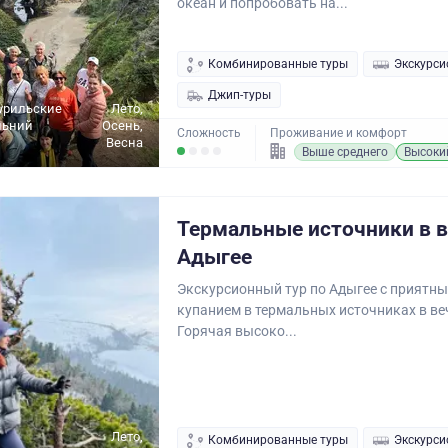
океан и попробовать на...
Комбинированные туры
Экскурси
Джип-туры
урильские
Лето,
льний
Осень,
Сложность
Проживание и комфорт
Весна
Выше среднего
Высоки
Термальные источники в 
Адыгее
Экскурсионный тур по Адыгее с приятн
купанием в термальных источниках в ве
Горячая высоко...
Лето,
Комбинированные туры
Экскурси