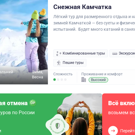
Снежная Камчатка
Лёгкий тур для размеренного отдыха и 
зимней Камчаткой — без суеты и физиче
испытаний. Будет много катаний в санях
Комбинированные туры
Экскурси
Пешие туры
Дальний
Зима,
Сложность
Проживание и комфорт
Весна
Высокий
ая отмена
Всё вклю
уров по России
возьмем вс
и
Перейт