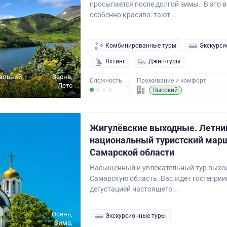
просыпается после долгой зимы. В это 
особенно красива: тают...
Комбинированные туры
Экскурси
Яхтинг
Джип-туры
Дальний
Весна,
Сложность
Проживание и комфорт
Лето
Высокий
Жигулёвские выходные. Летни
национальный туристский марш
Самарской области
Насыщенный и увлекательный тур выход
Самарскую область. Вас ждет гостепри
дегустацией настоящего...
Осень,
Экскурсионные туры
Зима,