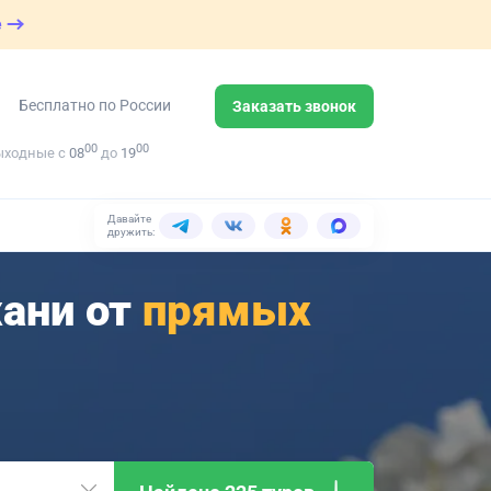
е
Бесплатно по России
Заказать звонок
00
00
ыходные с
08
до
19
Давайте
дружить:
хани от
прямых