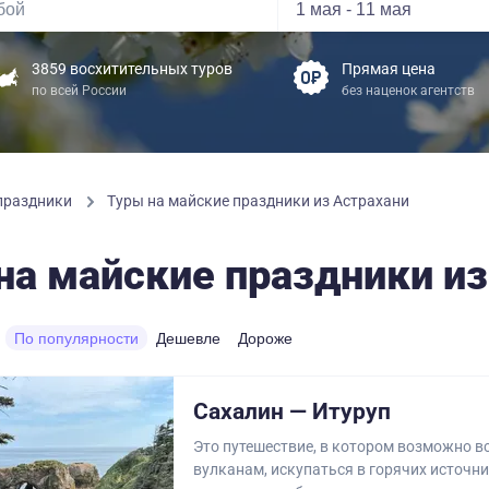
3859 восхитительных туров
Прямая цена
по всей России
без наценок агентств
 праздники
Туры на майские праздники из Астрахани
на майские праздники из
По популярности
Дешевле
Дороже
Сахалин — Итуруп
Это путешествие, в котором возможно вс
вулканам, искупаться в горячих источни