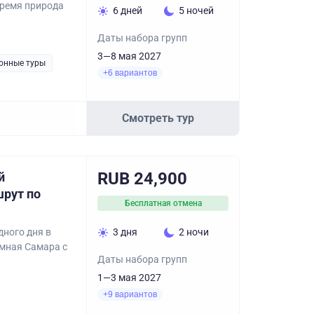
время природа
6 дней
5 ночей
Даты набора групп
3—8 мая 2027
онные туры
+6 вариантов
Смотреть тур
RUB 24,900
й
рут по
Бесплатная отмена
ного дня в
3 дня
2 ночи
имная Самара с
Даты набора групп
1—3 мая 2027
+9 вариантов