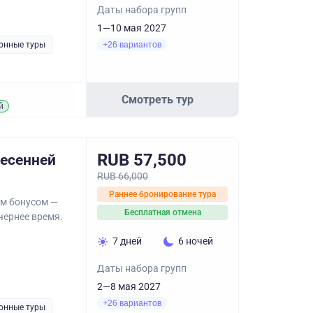
Даты набора групп
1—10 мая 2027
онные туры
+26 вариантов
Смотреть тур
й
RUB 57,500
весенней
RUB 66,000
Раннее бронирование тура
ым бонусом —
Бесплатная отмена
чернее время.
7 дней
6 ночей
Даты набора групп
2—8 мая 2027
+26 вариантов
онные туры