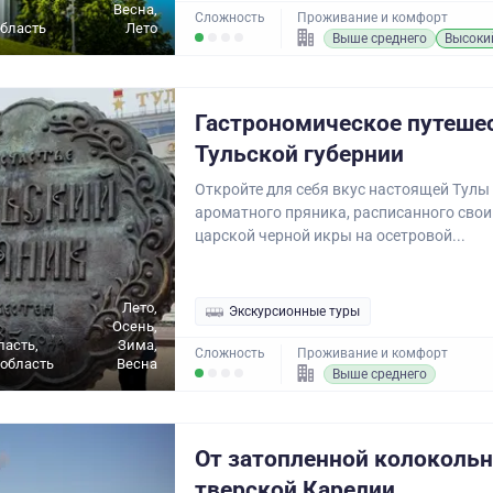
Весна,
Сложность
Проживание и комфорт
бласть
Лето
Выше среднего
Высоки
Гастрономическое путеше
Тульской губернии
Откройте для себя вкус настоящей Тулы
ароматного пряника, расписанного свои
царской черной икры на осетровой...
Лето,
Экскурсионные туры
Осень,
ласть,
Зима,
Сложность
Проживание и комфорт
область
Весна
Выше среднего
От затопленной колокольн
тверской Карелии