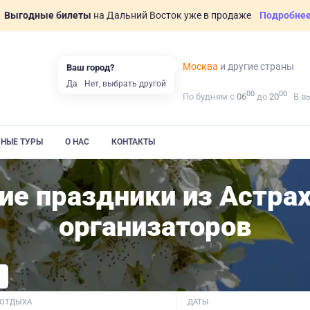
Выгодные билеты
на Дальний Восток уже в продаже
Подробне
Москва
и другие страны
Ваш город?
Да
Нет, выбрать другой
00
00
По будням с
06
до
20
В в
ВНЫЕ ТУРЫ
О НАС
КОНТАКТЫ
ие праздники из Астра
организаторов
 ОТДЫХА
ДАТЫ