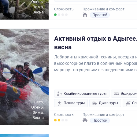
Осень,
Зима,
Сложность
Проживание и комфорт
Весна
Простой
Активный отдых в Адыгее.
весна
Лабиринты каменной теснины, поездка 
высокогорное плато в солнечный мороз
маршрут по ущельям с заледеневшими в
Комбинированные туры
Экскурси
Лето,
Пешие туры
Джип-туры
Сп
Осень,
Зима,
Сложность
Проживание и комфорт
Весна
Простой