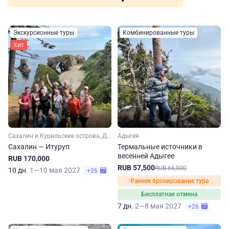
Экскурсионные туры
Комбинированные туры
Хит
Сахалин и Курильские острова, Дальний Восток
Адыгея
Сахалин — Итуруп
Термальные источники в
весенней Адыгее
RUB 170,000
RUB 57,500
RUB 66,000
10 дн.
1—10 мая 2027
+26
Раннее бронирование тура
Бесплатная отмена
7 дн.
2—8 мая 2027
+26