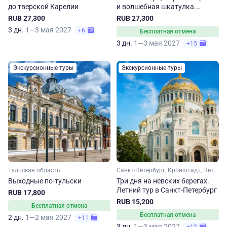
до тверской Карелии
и волшебная шкатулка.
Ивановская область летом
RUB 27,300
RUB 27,300
3 дн.
1—3 мая 2027
+6
Бесплатная отмена
3 дн.
1—3 мая 2027
+15
Экскурсионные туры
Экскурсионные туры
Тульская область
Санкт-Петербург, Кронштадт, Петергоф
Выходные по-тульски
Три дня на невских берегах.
Летний тур в Санкт-Петербург
RUB 17,800
RUB 15,200
Бесплатная отмена
Бесплатная отмена
2 дн.
1—2 мая 2027
+11
3 дн.
1—3 мая 2027