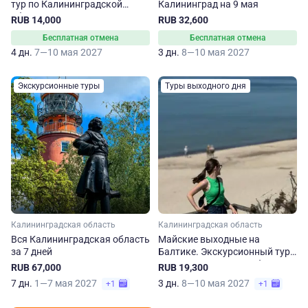
тур по Калининградской
Калининград на 9 мая
области
RUB 14,000
RUB 32,600
Бесплатная отмена
Бесплатная отмена
4 дн.
7—10 мая 2027
3 дн.
8—10 мая 2027
Экскурсионные туры
Туры выходного дня
Калининградская область
Калининградская область
Вся Калининградская область
Майские выходные на
за 7 дней
Балтике. Экскурсионный тур
в Калининградскую область
RUB 67,000
RUB 19,300
7 дн.
1—7 мая 2027
3 дн.
8—10 мая 2027
+1
+1