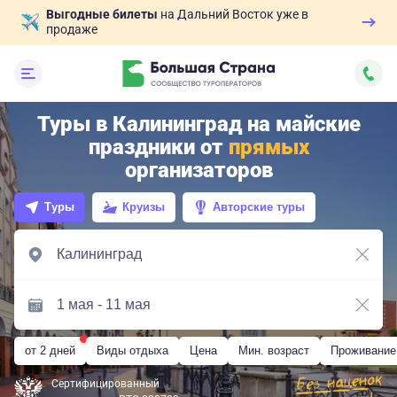
Выгодные билеты
на Дальний Восток уже в
продаже
Туры в Калининград на майские
праздники от
прямых
организаторов
Туры
Круизы
Авторские туры
от 2 дней
Виды отдыха
Цена
Мин. возраст
Проживание
Сертифицированный