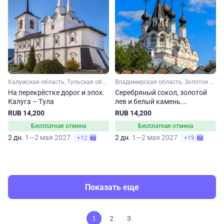
Калужская область, Тульская область
Владимирская область, Золотое кольцо, Малое Золотое кольцо
На перекрёстке дорог и эпох.
Серебряный сокол, золотой
Калуга – Тула
лев и белый камень.
Владимир – Суздаль – Муром
RUB 14,200
RUB 14,200
Бесплатная отмена
Бесплатная отмена
2 дн.
1—2 мая 2027
2 дн.
1—2 мая 2027
+12
+19
Показать еще
1
2
3