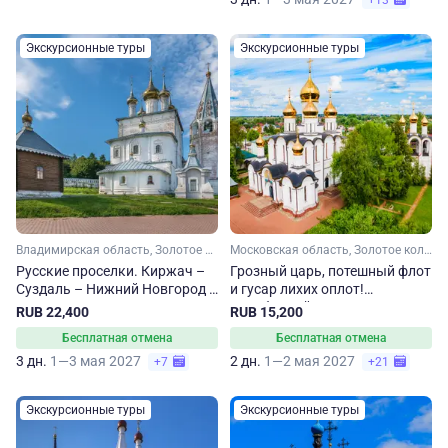
+13
Экскурсионные туры
Экскурсионные туры
Владимирская область, Золотое кольцо, Малое Золотое кольцо, Нижегородская область
Московская область, Золотое кольцо, Малое Золотое кольцо, Ярославская область, Владимирская область
Русские проселки. Киржач –
Грозный царь, потешный флот
Суздаль – Нижний Новгород –
и гусар лихих оплот!
Гороховец – Владимир
Автобусный тур по Золотому
RUB 22,400
RUB 15,200
кольцу
Бесплатная отмена
Бесплатная отмена
3 дн.
1—3 мая 2027
2 дн.
1—2 мая 2027
+7
+21
Экскурсионные туры
Экскурсионные туры