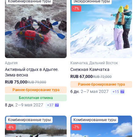
Комбинированные туры
Экскурсионные туры
-7%
Адыгея
Камчатка, Дальний Восток
Активный отдых в Адыгее.
Снежная Камчатка
Зима-весна
RUB 67,000
RUB 72,000
RUB 75,000
RUB 79,000
Раннее бронирование тура
Раннее бронирование тура
6 дн.
2—7 мая 2027
+15
Бесплатная отмена
8 дн.
2—9 мая 2027
+37
Комбинированные туры
Комбинированные туры
-8%
-7%