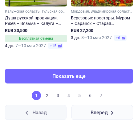
Калужская область, Тульская область, Рязанская область, Тверская область, Смоленская область
Мордовия, Владимирская область, Нижегородская область
Душа русской провинции.
Березовые просторы. Муром
Ржев – Вязьма – Калуга –
– Саранск – Старая
Тула – Рязань
Теризморга – Арзамас
RUB 30,500
RUB 27,200
3 дн.
8—10 мая 2027
+6
Бесплатная отмена
4 дн.
7—10 мая 2027
+15
Показать еще
1
2
3
4
5
6
7
Назад
Вперед