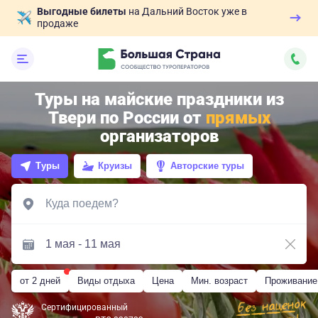
Выгодные билеты
на Дальний Восток уже в
продаже
Туры на майские праздники из
Твери по России от
прямых
организаторов
Туры
Круизы
Авторские туры
от 2 дней
Виды отдыха
Цена
Мин. возраст
Проживание
Сертифицированный