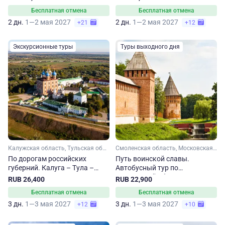
кольцу
Бесплатная отмена
Бесплатная отмена
2 дн.
1—2 мая 2027
2 дн.
1—2 мая 2027
+21
+12
Экскурсионные туры
Туры выходного дня
Калужская область, Тульская область, Рязанская область
Смоленская область, Московская область
По дорогам российских
Путь воинской славы.
губерний. Калуга – Тула –
Автобусный тур по
Рязань
Смоленской области
RUB 26,400
RUB 22,900
Бесплатная отмена
Бесплатная отмена
3 дн.
1—3 мая 2027
3 дн.
1—3 мая 2027
+12
+10