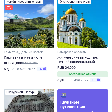
Комбинированные туры
Экскурсионные туры
-7%
Камчатка, Дальний Восток
Самарская область
Камчатка в мае и июне
Жигулёвские выходные.
Летний национальный
RUB 70,000
RUB 75,000
туристский маршрут по
RUB 24,900
6 дн.
3—8 мая 2027
+6
Самарской области
Бесплатная отмена
3 дн.
1—3 мая 2027
+9
Экскурсионные туры
Круизные
путешествия