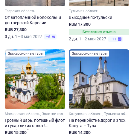
Тверская область
Тульская область
От затопленной колокольни
Выходные по-тульски
до тверской Карелии
RUB 17,800
RUB 27,300
Бесплатная отмена
3 дн.
1—3 мая 2027
+6
2 дн.
1—2 мая 2027
+11
Экскурсионные туры
Экскурсионные туры
Московская область, Золотое кольцо, Малое Золотое кольцо, Ярославская область, Владимирская область
Калужская область, Тульская область
Грозный царь, потешный флот
На перекрёстке дорог и эпох.
и гусар лихих оплот!
Калуга – Тула
Автобусный тур по Золотому
RUB 15,200
RUB 14,200