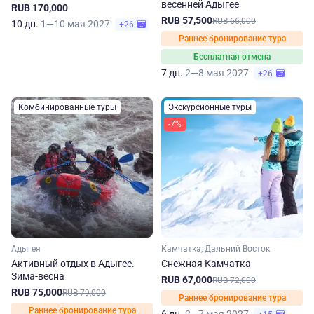
весенней Адыгее
RUB 170,000
RUB 57,500
RUB 66,000
10 дн.
1—10 мая 2027
+26
Раннее бронирование тура
Бесплатная отмена
7 дн.
2—8 мая 2027
+26
Комбинированные туры
Экскурсионные туры
-7%
Адыгея
Камчатка, Дальний Восток
Активный отдых в Адыгее.
Снежная Камчатка
Зима-весна
RUB 67,000
RUB 72,000
RUB 75,000
RUB 79,000
Раннее бронирование тура
Раннее бронирование тура