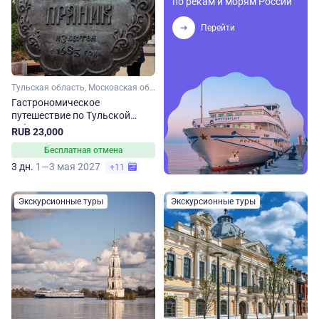
по рекам и морям России
Перейти
Тульская область, Московская область
Гастрономическое
путешествие по Тульской
губернии
RUB 23,000
Бесплатная отмена
3 дн.
1—3 мая 2027
+11
Экскурсионные туры
Экскурсионные туры