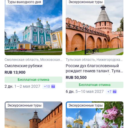
Туры выходного дня
Экскурсионные туры
Смоленская область, Московская область
Тульская область, Нижегородская область, Липецкая область, Тамбовская область
Смоленские рубежи
России дух благословенный
рождает гениев талант. Тула
RUB 13,900
– Липецк – Елец – Тамбов –
RUB 50,500
Бесплатная отмена
Пенза – Нижний Новгород
Бесплатная отмена
2 дн.
1—2 мая 2027
+10
6 дн.
5—10 мая 2027
+7
Экскурсионные туры
Экскурсионные туры