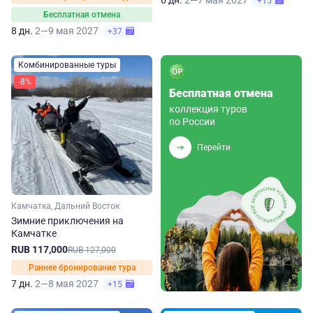
6 дн.
2—7 мая 2027
+15
Бесплатная отмена
8 дн.
2—9 мая 2027
+37
Комбинированные туры
-8%
Бесплатная отмена
коллекция туров
по России
Перейти
Камчатка, Дальний Восток
Зимние приключения на
Камчатке
RUB 117,000
RUB 127,000
Раннее бронирование тура
7 дн.
2—8 мая 2027
+15