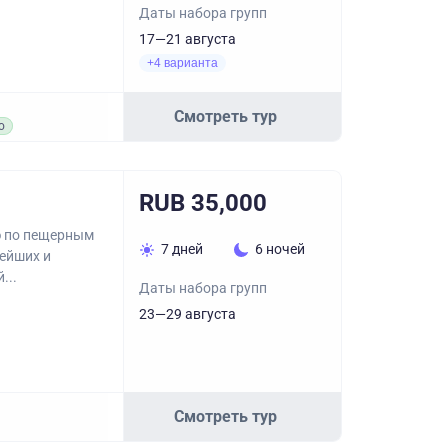
Даты набора групп
17—21 августа
+4 варианта
Смотреть тур
о
RUB 35,000
ю по пещерным
7 дней
6 ночей
ейших и
...
Даты набора групп
23—29 августа
Смотреть тур