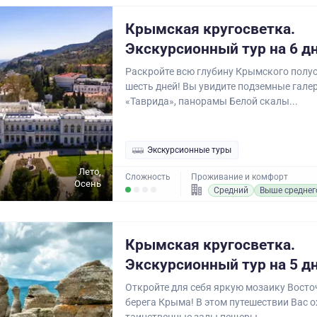
Крымская кругосветка.
Экскурсионный тур на 6 д
Раскройте всю глубину Крымского полу
шесть дней! Вы увидите подземные гале
«Таврида», панорамы Белой скалы...
Экскурсионные туры
Лето,
Сложность
Проживание и комфорт
Осень
Средний
Выше среднег
Крымская кругосветка.
Экскурсионный тур на 5 д
Откройте для себя яркую мозаику Вост
берега Крыма! В этом путешествии Вас 