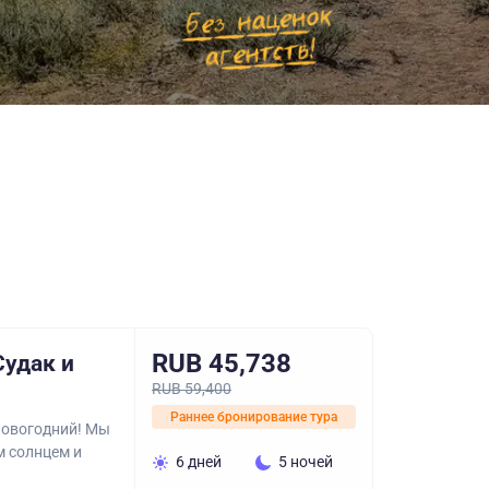
RUB 45,738
Судак и
RUB 59,400
Раннее бронирование тура
новогодний! Мы
м солнцем и
6 дней
5 ночей