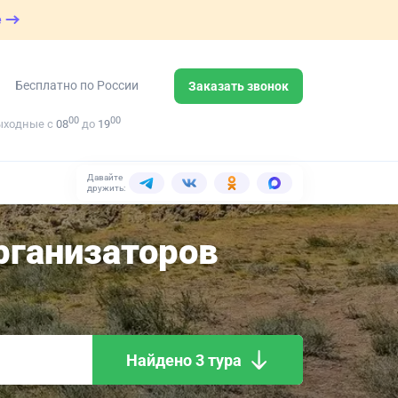
е
Бесплатно по России
Заказать звонок
00
00
ыходные с
08
до
19
Давайте
дружить:
рганизаторов
Найдено 3 тура