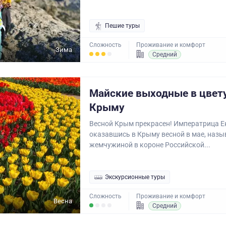
Пешие туры
Сложность
Проживание и комфорт
Зима
Средний
Майские выходные в цве
Крыму
Весной Крым прекрасен! Императрица Ек
оказавшись в Крыму весной в мае, наз
жемчужиной в короне Российской...
Экскурсионные туры
Сложность
Проживание и комфорт
Весна
Средний