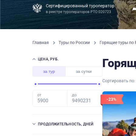
Сертифицированный туроператор
в реестре туроператоров РТО 020723
Главная
Туры по России
Горящие туры по
Горящ
ЦЕНА, РУБ.
за тур
за сутки
Сортировать по:
от
до
-23%
ПРОДОЛЖИТЕЛЬНОСТЬ, ДНЕЙ