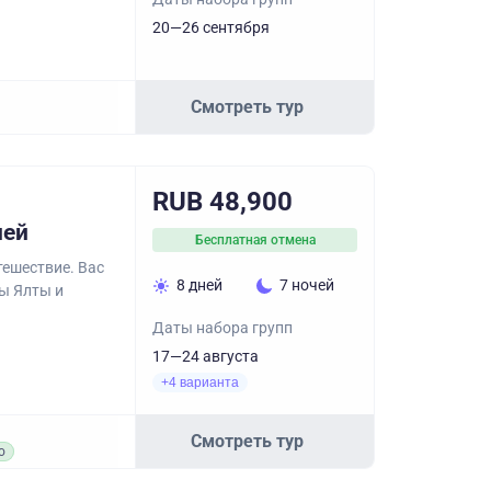
20—26 сентября
Смотреть тур
RUB 48,900
ней
Бесплатная отмена
тешествие. Вас
8 дней
7 ночей
ы Ялты и
Даты набора групп
17—24 августа
+4 варианта
Смотреть тур
о