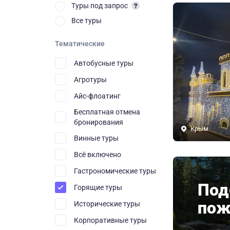
Туры под запрос
Все туры
Тематические
Автобусные туры
Агротуры
Айс-флоатинг
Бесплатная отмена
бронирования
Крым
Винные туры
Всё включено
Гастрономические туры
Под
Горящие туры
пож
Исторические туры
Корпоративные туры