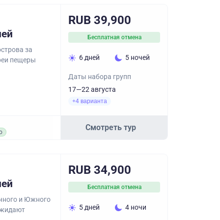
RUB 39,900
ней
Бесплатная отмена
острова за
6 дней
5 ночей
реи пещеры
Даты набора групп
17—22 августа
+4 варианта
Смотреть тур
о
RUB 34,900
ней
Бесплатная отмена
очного и Южного
5 дней
4 ночи
ожидают