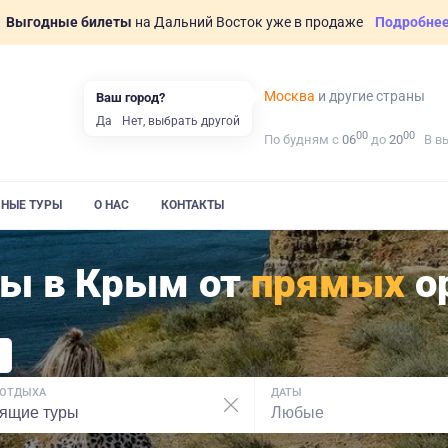
Выгодные билеты
на Дальний Восток уже в продаже
Подробне
Москва
и другие страны
Ваш город?
Да
Нет, выбрать другой
00
00
По будням с
06
до
20
В в
ВНЫЕ ТУРЫ
О НАС
КОНТАКТЫ
ры в Крым от
прямых
о
 ОТДЫХА
ДАТЫ