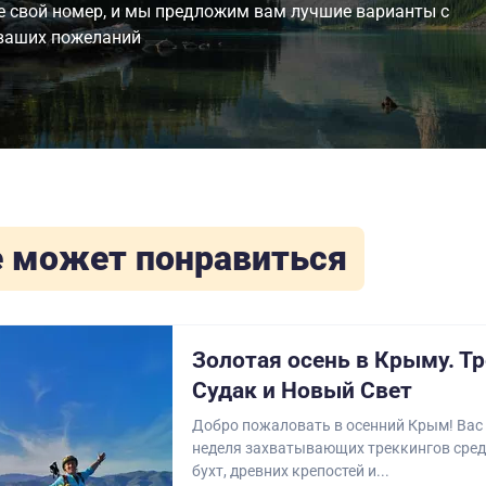
е свой номер, и мы предложим вам лучшие варианты с
ваших пожеланий
 может понравиться
Золотая осень в Крыму. Тр
Судак и Новый Свет
Добро пожаловать в осенний Крым! Вас
неделя захватывающих треккингов сред
бухт, древних крепостей и...