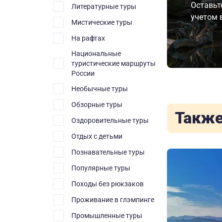
Оставьт
Литературные туры
учетом 
Мистические туры
На рафтах
Национальные
туристические маршруты
России
Необычные туры
Обзорные туры
Также
Оздоровительные туры
Отдых с детьми
Познавательные туры
Популярные туры
Походы без рюкзаков
Проживание в глэмпинге
Промышленные туры