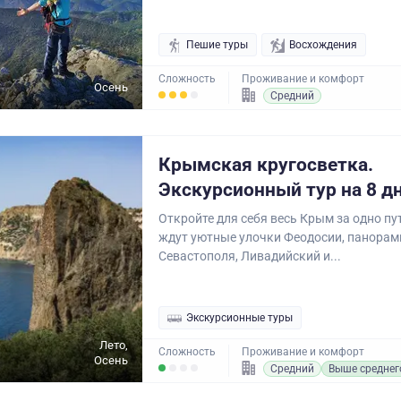
Пешие туры
Восхождения
Сложность
Проживание и комфорт
Осень
Средний
Крымская кругосветка.
Экскурсионный тур на 8 д
Откройте для себя весь Крым за одно пу
ждут уютные улочки Феодосии, панорам
Севастополя, Ливадийский и...
Экскурсионные туры
Лето,
Сложность
Проживание и комфорт
Осень
Средний
Выше среднег