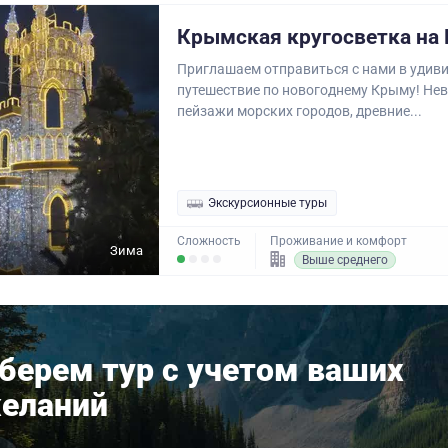
Крымская кругосветка на
Приглашаем отправиться с нами в удив
путешествие по новогоднему Крыму! Не
пейзажи морских городов, древние...
Экскурсионные туры
Сложность
Проживание и комфорт
Зима
Выше среднего
берем тур с учетом ваших
еланий