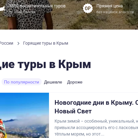
3859 восхитительных туров
Прямая цена
по всей России
без наценок агентств
 России
Горящие туры в Крым
ие туры в Крым
По популярности
Дешевле
Дороже
Новогодние дни в Крыму. 
Новый Свет
Крым зимой – особенный, уникальный, 
привыкли ассоциировать его с ласковы
тёплым морем, но этот...