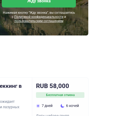
Жду звонка
Нажимая кнопку “Жду звонка”, вы соглашаетесь
с
Политикой конфиденциальности
и
пользовательским соглашением
RUB 58,000
еккинг в
Бесплатная отмена
 ожидает
7 дней
6 ночей
и лазурных
Даты набора групп