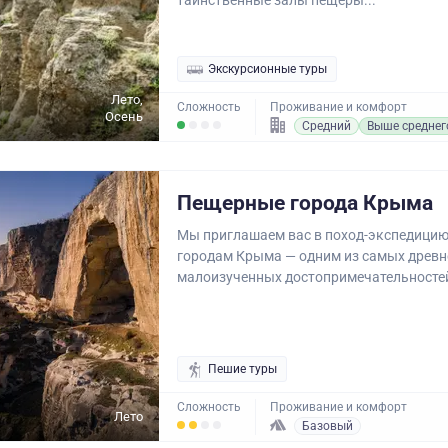
таинственные залы пещеры...
Экскурсионные туры
Лето,
Сложность
Проживание и комфорт
Осень
Средний
Выше среднег
Пещерные города Крыма
Мы приглашаем вас в поход-экспедици
городам Крыма — одним из самых древн
малоизученных достопримечательностей
Пешие туры
Сложность
Проживание и комфорт
Лето
Базовый